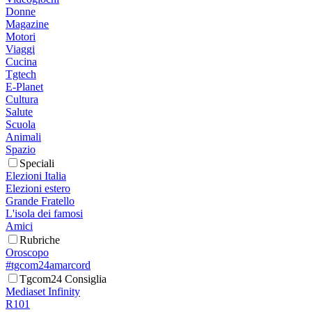
Donne
Magazine
Motori
Viaggi
Cucina
Tgtech
E-Planet
Cultura
Salute
Scuola
Animali
Spazio
Speciali
Elezioni Italia
Elezioni estero
Grande Fratello
L'isola dei famosi
Amici
Rubriche
Oroscopo
#tgcom24amarcord
Tgcom24 Consiglia
Mediaset Infinity
R101