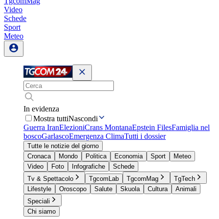
TgcomMag
Video
Schede
Sport
Meteo
In evidenza
Mostra tutti
Nascondi
Guerra Iran
Elezioni
Crans Montana
Epstein Files
Famiglia nel
bosco
Garlasco
Emergenza Clima
Tutti i dossier
Tutte le notizie del giorno
Cronaca
Mondo
Politica
Economia
Sport
Meteo
Video
Foto
Infografiche
Schede
Tv & Spettacolo
TgcomLab
TgcomMag
TgTech
Lifestyle
Oroscopo
Salute
Skuola
Cultura
Animali
Speciali
Chi siamo