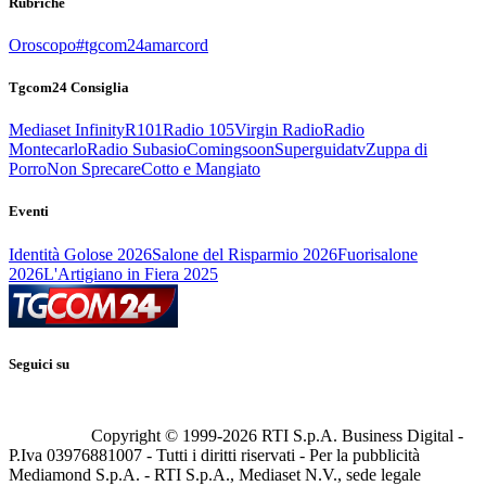
Rubriche
Oroscopo
#tgcom24amarcord
Tgcom24 Consiglia
Mediaset Infinity
R101
Radio 105
Virgin Radio
Radio
Montecarlo
Radio Subasio
Comingsoon
Superguidatv
Zuppa di
Porro
Non Sprecare
Cotto e Mangiato
Eventi
Identità Golose 2026
Salone del Risparmio 2026
Fuorisalone
2026
L'Artigiano in Fiera 2025
Seguici su
Copyright © 1999-
2026
RTI S.p.A. Business Digital -
P.Iva 03976881007 - Tutti i diritti riservati - Per la pubblicità
Mediamond S.p.A. - RTI S.p.A., Mediaset N.V., sede legale