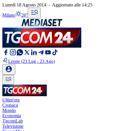
Lunedì 18 Agosto 2014
-
Aggiornato alle
14:25
Milano
26°
Leone
(23 Lug - 23 Ago)
Ultim'ora
Cronaca
Mondo
Economia
TgcomLab
Televisione