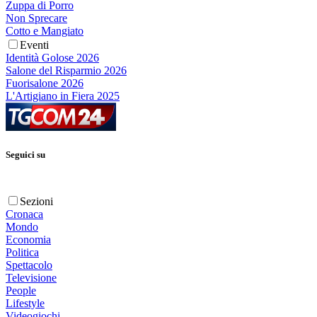
Zuppa di Porro
Non Sprecare
Cotto e Mangiato
Eventi
Identità Golose 2026
Salone del Risparmio 2026
Fuorisalone 2026
L'Artigiano in Fiera 2025
Seguici su
Sezioni
Cronaca
Mondo
Economia
Politica
Spettacolo
Televisione
People
Lifestyle
Videogiochi