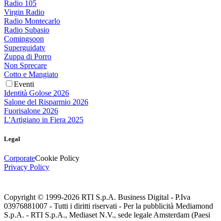
Radio 105
Virgin Radio
Radio Montecarlo
Radio Subasio
Comingsoon
Superguidatv
Zuppa di Porro
Non Sprecare
Cotto e Mangiato
Eventi
Identità Golose 2026
Salone del Risparmio 2026
Fuorisalone 2026
L'Artigiano in Fiera 2025
Legal
Corporate
Cookie Policy
Privacy Policy
Copyright © 1999-
2026
RTI S.p.A. Business Digital - P.Iva
03976881007 - Tutti i diritti riservati - Per la pubblicità Mediamond
S.p.A. - RTI S.p.A., Mediaset N.V., sede legale Amsterdam (Paesi