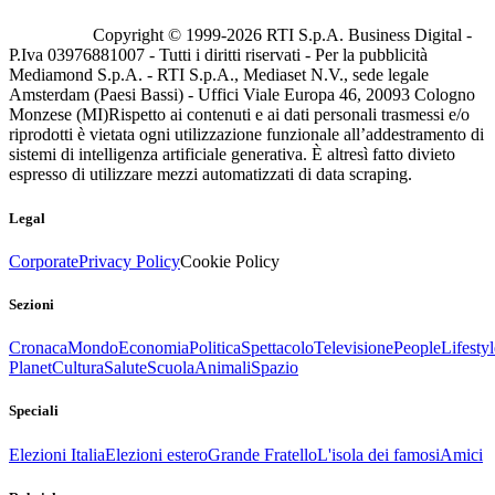
Copyright © 1999-
2026
RTI S.p.A. Business Digital -
P.Iva 03976881007 - Tutti i diritti riservati - Per la pubblicità
Mediamond S.p.A. - RTI S.p.A., Mediaset N.V., sede legale
Amsterdam (Paesi Bassi) - Uffici Viale Europa 46, 20093 Cologno
Monzese (MI)
Rispetto ai contenuti e ai dati personali trasmessi e/o
riprodotti è vietata ogni utilizzazione funzionale all’addestramento di
sistemi di intelligenza artificiale generativa. È altresì fatto divieto
espresso di utilizzare mezzi automatizzati di data scraping.
Legal
Corporate
Privacy Policy
Cookie Policy
Sezioni
Cronaca
Mondo
Economia
Politica
Spettacolo
Televisione
People
Lifestyl
Planet
Cultura
Salute
Scuola
Animali
Spazio
Speciali
Elezioni Italia
Elezioni estero
Grande Fratello
L'isola dei famosi
Amici