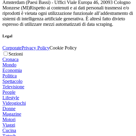
Amsterdam (Paesi Bassi) - Uffici Viale Europa 46, 20093 Cologno
Monzese (MI)
Rispetto ai contenuti e ai dati personali trasmessi e/o
riprodotti è vietata ogni utilizzazione funzionale all’addestramento di
sistemi di intelligenza artificiale generativa. È altresì fatto divieto
espresso di utilizzare mezzi automatizzati di data scraping.
Legal
Corporate
Privacy Policy
Cookie Policy
Sezioni
Cronaca
Mondo
Economia
Politica
Spettacolo
Televisione
People
Lifestyle
Videogiochi
Donne
Magazine
Motori
Viaggi
Cucina
Tgtech