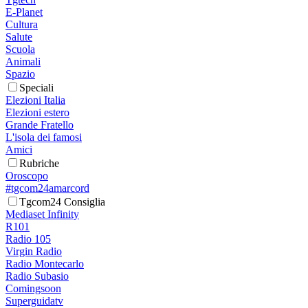
E-Planet
Cultura
Salute
Scuola
Animali
Spazio
Speciali
Elezioni Italia
Elezioni estero
Grande Fratello
L'isola dei famosi
Amici
Rubriche
Oroscopo
#tgcom24amarcord
Tgcom24 Consiglia
Mediaset Infinity
R101
Radio 105
Virgin Radio
Radio Montecarlo
Radio Subasio
Comingsoon
Superguidatv