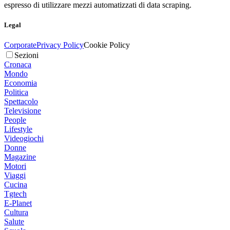
espresso di utilizzare mezzi automatizzati di data scraping.
Legal
Corporate
Privacy Policy
Cookie Policy
Sezioni
Cronaca
Mondo
Economia
Politica
Spettacolo
Televisione
People
Lifestyle
Videogiochi
Donne
Magazine
Motori
Viaggi
Cucina
Tgtech
E-Planet
Cultura
Salute