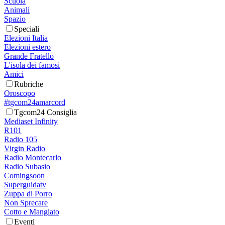
Scuola
Animali
Spazio
Speciali
Elezioni Italia
Elezioni estero
Grande Fratello
L'isola dei famosi
Amici
Rubriche
Oroscopo
#tgcom24amarcord
Tgcom24 Consiglia
Mediaset Infinity
R101
Radio 105
Virgin Radio
Radio Montecarlo
Radio Subasio
Comingsoon
Superguidatv
Zuppa di Porro
Non Sprecare
Cotto e Mangiato
Eventi