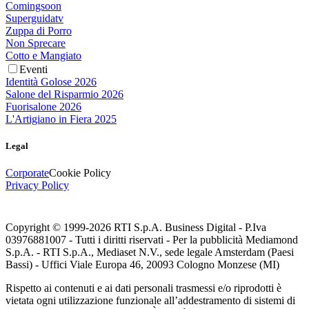
Comingsoon
Superguidatv
Zuppa di Porro
Non Sprecare
Cotto e Mangiato
Eventi
Identità Golose 2026
Salone del Risparmio 2026
Fuorisalone 2026
L'Artigiano in Fiera 2025
Legal
Corporate
Cookie Policy
Privacy Policy
Copyright © 1999-
2026
RTI S.p.A. Business Digital - P.Iva
03976881007 - Tutti i diritti riservati - Per la pubblicità Mediamond
S.p.A. - RTI S.p.A., Mediaset N.V., sede legale Amsterdam (Paesi
Bassi) - Uffici Viale Europa 46, 20093 Cologno Monzese (MI)
Rispetto ai contenuti e ai dati personali trasmessi e/o riprodotti è
vietata ogni utilizzazione funzionale all’addestramento di sistemi di