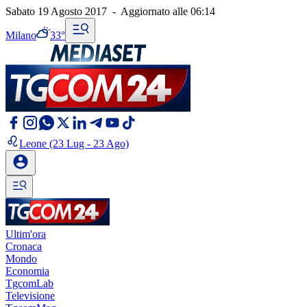
Sabato 19 Agosto 2017
-
Aggiornato alle
06:14
Milano
33°
Leone
(23 Lug - 23 Ago)
Ultim'ora
Cronaca
Mondo
Economia
TgcomLab
Televisione