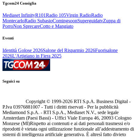
Tgcom24 Consiglia
Mediaset Infinity
R101
Radio 105
Virgin Radio
Radio
Montecarlo
Radio Subasio
Comingsoon
Superguidatv
Zuppa di
Porro
Non Sprecare
Cotto e Mangiato
Eventi
Identità Golose 2026
Salone del Risparmio 2026
Fuorisalone
2026
L'Artigiano in Fiera 2025
Seguici su
Copyright © 1999-
2026
RTI S.p.A. Business Digital -
P.Iva 03976881007 - Tutti i diritti riservati - Per la pubblicità
Mediamond S.p.A. - RTI S.p.A., Mediaset N.V., sede legale
Amsterdam (Paesi Bassi) - Uffici Viale Europa 46, 20093 Cologno
Monzese (MI)
Rispetto ai contenuti e ai dati personali trasmessi e/o
riprodotti è vietata ogni utilizzazione funzionale all’addestramento di
sistemi di intelligenza artificiale generativa. È altresì fatto divieto