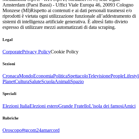
Amsterdam (Paesi Bassi) - Uffici Viale Europa 46, 20093 Cologno
Monzese (MI)
Rispetto ai contenuti e ai dati personali trasmessi e/o
riprodotti è vietata ogni utilizzazione funzionale all’addestramento di
sistemi di intelligenza artificiale generativa. È altresì fatto divieto
espresso di utilizzare mezzi automatizzati di data scraping.
Legal
Corporate
Privacy Policy
Cookie Policy
Sezioni
Cronaca
Mondo
Economia
Politica
Spettacolo
Televisione
People
Lifestyl
Planet
Cultura
Salute
Scuola
Animali
Spazio
Speciali
Elezioni Italia
Elezioni estero
Grande Fratello
L'isola dei famosi
Amici
Rubriche
Oroscopo
#tgcom24amarcord