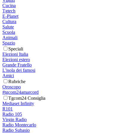
Viaggi
Cucina
Tgtech
E-Planet
Cultura
Salute
Scuola
Animali
Spazio
Speciali
Elezioni Italia
Elezioni estero
Grande Fratello
L'isola dei famosi
Amici
Rubriche
Oroscopo
#tgcom24amarcord
Tgcom24 Consiglia
Mediaset Infinity
R101
Radio 105
Virgin Radio
Radio Montecarlo
Radio Subasio