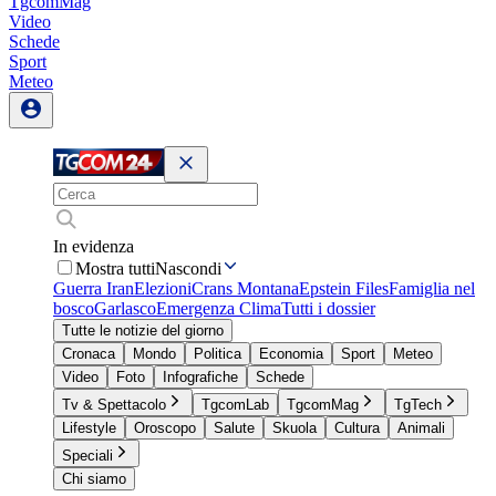
TgcomMag
Video
Schede
Sport
Meteo
In evidenza
Mostra tutti
Nascondi
Guerra Iran
Elezioni
Crans Montana
Epstein Files
Famiglia nel
bosco
Garlasco
Emergenza Clima
Tutti i dossier
Tutte le notizie del giorno
Cronaca
Mondo
Politica
Economia
Sport
Meteo
Video
Foto
Infografiche
Schede
Tv & Spettacolo
TgcomLab
TgcomMag
TgTech
Lifestyle
Oroscopo
Salute
Skuola
Cultura
Animali
Speciali
Chi siamo