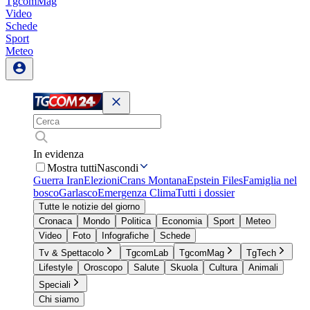
TgcomMag
Video
Schede
Sport
Meteo
In evidenza
Mostra tutti
Nascondi
Guerra Iran
Elezioni
Crans Montana
Epstein Files
Famiglia nel
bosco
Garlasco
Emergenza Clima
Tutti i dossier
Tutte le notizie del giorno
Cronaca
Mondo
Politica
Economia
Sport
Meteo
Video
Foto
Infografiche
Schede
Tv & Spettacolo
TgcomLab
TgcomMag
TgTech
Lifestyle
Oroscopo
Salute
Skuola
Cultura
Animali
Speciali
Chi siamo