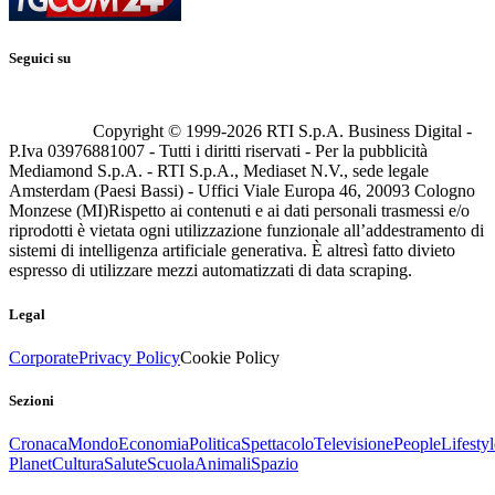
Seguici su
Copyright © 1999-
2026
RTI S.p.A. Business Digital -
P.Iva 03976881007 - Tutti i diritti riservati - Per la pubblicità
Mediamond S.p.A. - RTI S.p.A., Mediaset N.V., sede legale
Amsterdam (Paesi Bassi) - Uffici Viale Europa 46, 20093 Cologno
Monzese (MI)
Rispetto ai contenuti e ai dati personali trasmessi e/o
riprodotti è vietata ogni utilizzazione funzionale all’addestramento di
sistemi di intelligenza artificiale generativa. È altresì fatto divieto
espresso di utilizzare mezzi automatizzati di data scraping.
Legal
Corporate
Privacy Policy
Cookie Policy
Sezioni
Cronaca
Mondo
Economia
Politica
Spettacolo
Televisione
People
Lifestyl
Planet
Cultura
Salute
Scuola
Animali
Spazio