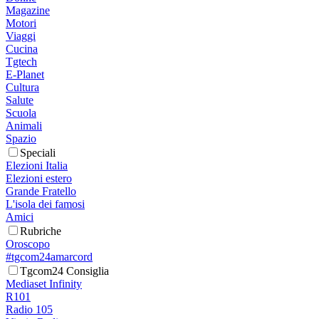
Magazine
Motori
Viaggi
Cucina
Tgtech
E-Planet
Cultura
Salute
Scuola
Animali
Spazio
Speciali
Elezioni Italia
Elezioni estero
Grande Fratello
L'isola dei famosi
Amici
Rubriche
Oroscopo
#tgcom24amarcord
Tgcom24 Consiglia
Mediaset Infinity
R101
Radio 105