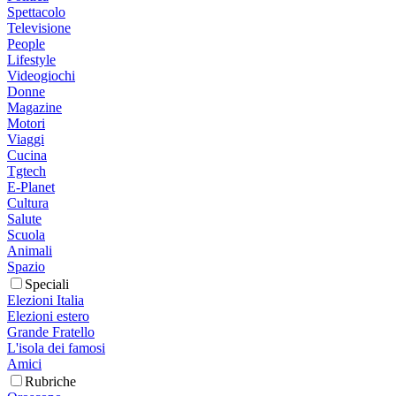
Spettacolo
Televisione
People
Lifestyle
Videogiochi
Donne
Magazine
Motori
Viaggi
Cucina
Tgtech
E-Planet
Cultura
Salute
Scuola
Animali
Spazio
Speciali
Elezioni Italia
Elezioni estero
Grande Fratello
L'isola dei famosi
Amici
Rubriche