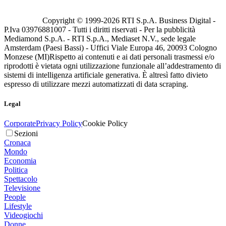
Copyright © 1999-
2026
RTI S.p.A. Business Digital -
P.Iva 03976881007 - Tutti i diritti riservati - Per la pubblicità
Mediamond S.p.A. - RTI S.p.A., Mediaset N.V., sede legale
Amsterdam (Paesi Bassi) - Uffici Viale Europa 46, 20093 Cologno
Monzese (MI)
Rispetto ai contenuti e ai dati personali trasmessi e/o
riprodotti è vietata ogni utilizzazione funzionale all’addestramento di
sistemi di intelligenza artificiale generativa. È altresì fatto divieto
espresso di utilizzare mezzi automatizzati di data scraping.
Legal
Corporate
Privacy Policy
Cookie Policy
Sezioni
Cronaca
Mondo
Economia
Politica
Spettacolo
Televisione
People
Lifestyle
Videogiochi
Donne