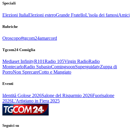
Speciali
Elezioni Italia
Elezioni estero
Grande Fratello
L'isola dei famosi
Amici
Rubriche
Oroscopo
#tgcom24amarcord
Tgcom24 Consiglia
Mediaset Infinity
R101
Radio 105
Virgin Radio
Radio
Montecarlo
Radio Subasio
Comingsoon
Superguidatv
Zuppa di
Porro
Non Sprecare
Cotto e Mangiato
Eventi
Identità Golose 2026
Salone del Risparmio 2026
Fuorisalone
2026
L'Artigiano in Fiera 2025
Seguici su