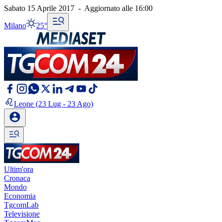
Sabato 15 Aprile 2017
-
Aggiornato alle
16:00
Milano
25°
Leone
(23 Lug - 23 Ago)
Ultim'ora
Cronaca
Mondo
Economia
TgcomLab
Televisione