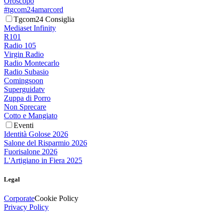
Oroscopo
#tgcom24amarcord
Tgcom24 Consiglia
Mediaset Infinity
R101
Radio 105
Virgin Radio
Radio Montecarlo
Radio Subasio
Comingsoon
Superguidatv
Zuppa di Porro
Non Sprecare
Cotto e Mangiato
Eventi
Identità Golose 2026
Salone del Risparmio 2026
Fuorisalone 2026
L'Artigiano in Fiera 2025
Legal
Corporate
Cookie Policy
Privacy Policy