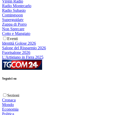
Virgin Radio
Radio Montecarlo
Radio Subasio
Comingsoon
Superguidatv
Zuppa di Porro
Non Sprecare
Cotto e Mangiato
Eventi
Identità Golose 2026
Salone del Risparmio 2026
Fuorisalone 2026
L'Artigiano in Fiera 2025
Seguici su
Sezioni
Cronaca
Mondo
Economia
Politica