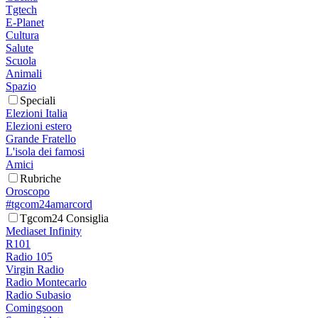
Tgtech
E-Planet
Cultura
Salute
Scuola
Animali
Spazio
Speciali
Elezioni Italia
Elezioni estero
Grande Fratello
L'isola dei famosi
Amici
Rubriche
Oroscopo
#tgcom24amarcord
Tgcom24 Consiglia
Mediaset Infinity
R101
Radio 105
Virgin Radio
Radio Montecarlo
Radio Subasio
Comingsoon