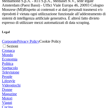
Mediamond S.p.A. - RTI S.p.A., Mediaset N.V., sede legale
Amsterdam (Paesi Bassi) - Uffici Viale Europa 46, 20093 Cologno
Monzese (MI)
Rispetto ai contenuti e ai dati personali trasmessi e/o
riprodotti è vietata ogni utilizzazione funzionale all’addestramento di
sistemi di intelligenza artificiale generativa. È altresì fatto divieto
espresso di utilizzare mezzi automatizzati di data scraping.
Legal
Corporate
Privacy Policy
Cookie Policy
Sezioni
Cronaca
Mondo
Economia
Politica
Spettacolo
Televisione
People
Lifestyle
Videogiochi
Donne
Magazine
Motori
Viaggi
Cucina