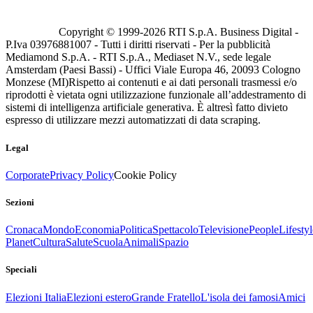
Copyright © 1999-
2026
RTI S.p.A. Business Digital -
P.Iva 03976881007 - Tutti i diritti riservati - Per la pubblicità
Mediamond S.p.A. - RTI S.p.A., Mediaset N.V., sede legale
Amsterdam (Paesi Bassi) - Uffici Viale Europa 46, 20093 Cologno
Monzese (MI)
Rispetto ai contenuti e ai dati personali trasmessi e/o
riprodotti è vietata ogni utilizzazione funzionale all’addestramento di
sistemi di intelligenza artificiale generativa. È altresì fatto divieto
espresso di utilizzare mezzi automatizzati di data scraping.
Legal
Corporate
Privacy Policy
Cookie Policy
Sezioni
Cronaca
Mondo
Economia
Politica
Spettacolo
Televisione
People
Lifestyl
Planet
Cultura
Salute
Scuola
Animali
Spazio
Speciali
Elezioni Italia
Elezioni estero
Grande Fratello
L'isola dei famosi
Amici