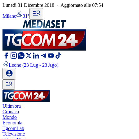
Lunedì 31 Dicembre 2018
-
Aggiornato alle
07:54
Milano
31°
Leone
(23 Lug - 23 Ago)
Ultim'ora
Cronaca
Mondo
Economia
TgcomLab
Televisione