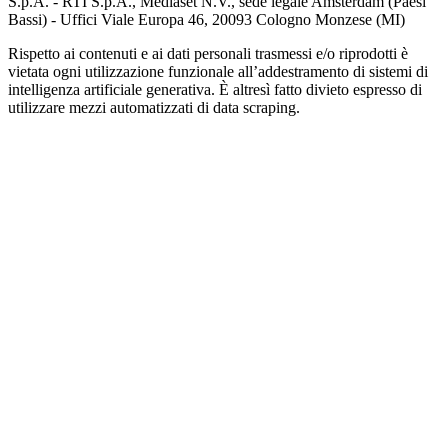
S.p.A. - RTI S.p.A., Mediaset N.V., sede legale Amsterdam (Paesi
Bassi) - Uffici Viale Europa 46, 20093 Cologno Monzese (MI)
Rispetto ai contenuti e ai dati personali trasmessi e/o riprodotti è
vietata ogni utilizzazione funzionale all’addestramento di sistemi di
intelligenza artificiale generativa. È altresì fatto divieto espresso di
utilizzare mezzi automatizzati di data scraping.