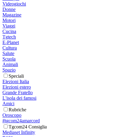
Videogiochi
Donne
Magazine
Motori
Viaggi
Cucina
Tgtech
E-Planet
Cultura
Salute
Scuola
Animali
Spazio
Speciali
Elezioni Italia
Elezioni estero
Grande Fratello
L'isola dei famosi
Amici
Rubriche
Oroscopo
#tgcom24amarcord
Tgcom24 Consiglia
Mediaset Infinity