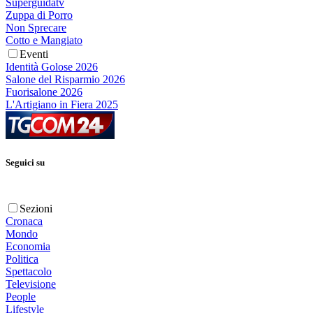
Superguidatv
Zuppa di Porro
Non Sprecare
Cotto e Mangiato
Eventi
Identità Golose 2026
Salone del Risparmio 2026
Fuorisalone 2026
L'Artigiano in Fiera 2025
Seguici su
Sezioni
Cronaca
Mondo
Economia
Politica
Spettacolo
Televisione
People
Lifestyle