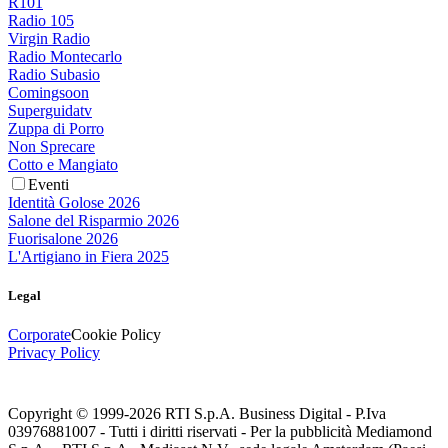
R101
Radio 105
Virgin Radio
Radio Montecarlo
Radio Subasio
Comingsoon
Superguidatv
Zuppa di Porro
Non Sprecare
Cotto e Mangiato
Eventi
Identità Golose 2026
Salone del Risparmio 2026
Fuorisalone 2026
L'Artigiano in Fiera 2025
Legal
Corporate
Cookie Policy
Privacy Policy
Copyright © 1999-
2026
RTI S.p.A. Business Digital - P.Iva
03976881007 - Tutti i diritti riservati - Per la pubblicità Mediamond