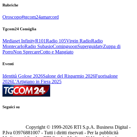
Rubriche
Oroscopo
#tgcom24amarcord
Tgcom24 Consiglia
Mediaset Infinity
R101
Radio 105
Virgin Radio
Radio
Montecarlo
Radio Subasio
Comingsoon
Superguidatv
Zuppa di
Porro
Non Sprecare
Cotto e Mangiato
Eventi
Identità Golose 2026
Salone del Risparmio 2026
Fuorisalone
2026
L'Artigiano in Fiera 2025
Seguici su
Copyright © 1999-
2026
RTI S.p.A. Business Digital -
P.Iva 03976881007 - Tutti i diritti riservati - Per la pubblicità