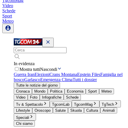
TgcomMag
Video
Schede
Sport
Meteo
In evidenza
Mostra tutti
Nascondi
Guerra Iran
Elezioni
Crans Montana
Epstein Files
Famiglia nel
bosco
Garlasco
Emergenza Clima
Tutti i dossier
Tutte le notizie del giorno
Cronaca
Mondo
Politica
Economia
Sport
Meteo
Video
Foto
Infografiche
Schede
Tv & Spettacolo
TgcomLab
TgcomMag
TgTech
Lifestyle
Oroscopo
Salute
Skuola
Cultura
Animali
Speciali
Chi siamo