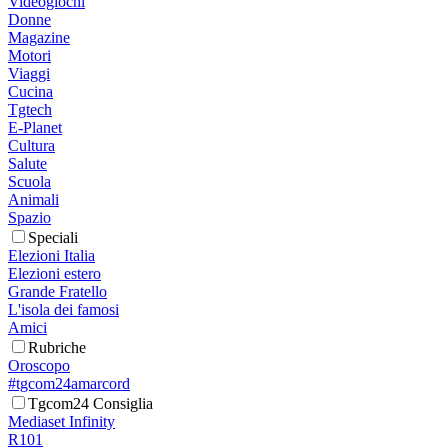
Videogiochi
Donne
Magazine
Motori
Viaggi
Cucina
Tgtech
E-Planet
Cultura
Salute
Scuola
Animali
Spazio
Speciali
Elezioni Italia
Elezioni estero
Grande Fratello
L'isola dei famosi
Amici
Rubriche
Oroscopo
#tgcom24amarcord
Tgcom24 Consiglia
Mediaset Infinity
R101