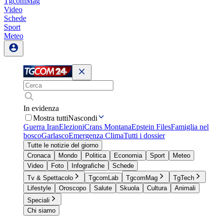
TgcomMag
Video
Schede
Sport
Meteo
In evidenza
Mostra tutti
Nascondi
Guerra Iran
Elezioni
Crans Montana
Epstein Files
Famiglia nel
bosco
Garlasco
Emergenza Clima
Tutti i dossier
Tutte le notizie del giorno
Cronaca
Mondo
Politica
Economia
Sport
Meteo
Video
Foto
Infografiche
Schede
Tv & Spettacolo
TgcomLab
TgcomMag
TgTech
Lifestyle
Oroscopo
Salute
Skuola
Cultura
Animali
Speciali
Chi siamo