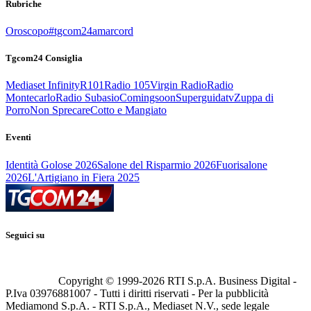
Rubriche
Oroscopo
#tgcom24amarcord
Tgcom24 Consiglia
Mediaset Infinity
R101
Radio 105
Virgin Radio
Radio
Montecarlo
Radio Subasio
Comingsoon
Superguidatv
Zuppa di
Porro
Non Sprecare
Cotto e Mangiato
Eventi
Identità Golose 2026
Salone del Risparmio 2026
Fuorisalone
2026
L'Artigiano in Fiera 2025
Seguici su
Copyright © 1999-
2026
RTI S.p.A. Business Digital -
P.Iva 03976881007 - Tutti i diritti riservati - Per la pubblicità
Mediamond S.p.A. - RTI S.p.A., Mediaset N.V., sede legale