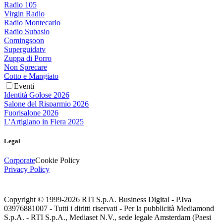
Radio 105
Virgin Radio
Radio Montecarlo
Radio Subasio
Comingsoon
Superguidatv
Zuppa di Porro
Non Sprecare
Cotto e Mangiato
Eventi
Identità Golose 2026
Salone del Risparmio 2026
Fuorisalone 2026
L'Artigiano in Fiera 2025
Legal
Corporate
Cookie Policy
Privacy Policy
Copyright © 1999-
2026
RTI S.p.A. Business Digital - P.Iva
03976881007 - Tutti i diritti riservati - Per la pubblicità Mediamond
S.p.A. - RTI S.p.A., Mediaset N.V., sede legale Amsterdam (Paesi