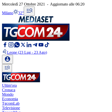
Mercoledì 27 Ottobre 2021
-
Aggiornato alle
06:20
Milano
32°
Leone
(23 Lug - 23 Ago)
Ultim'ora
Cronaca
Mondo
Economia
TgcomLab
Televisione