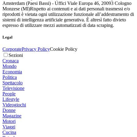
Amsterdam (Paesi Bassi) - Uffici Viale Europa 46, 20093 Cologno
Monzese (MI)
Rispetto ai contenuti e ai dati personali trasmessi e/o
riprodotti è vietata ogni utilizzazione funzionale all’addestramento di
sistemi di intelligenza artificiale generativa. È altresì fatto divieto
espresso di utilizzare mezzi automatizzati di data scraping.
Legal
Corporate
Privacy Policy
Cookie Policy
Sezioni
Cronaca
Mondo
Economia
Politica
Spettacolo
Televisione
People
Lifestyle
Videogiochi
Donne
Magazine
Motori
Viaggi
Cucina