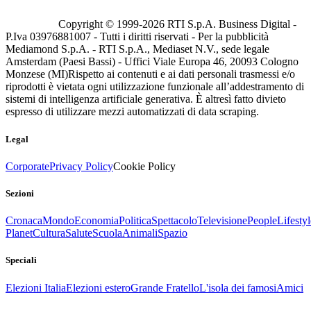
Copyright © 1999-
2026
RTI S.p.A. Business Digital -
P.Iva 03976881007 - Tutti i diritti riservati - Per la pubblicità
Mediamond S.p.A. - RTI S.p.A., Mediaset N.V., sede legale
Amsterdam (Paesi Bassi) - Uffici Viale Europa 46, 20093 Cologno
Monzese (MI)
Rispetto ai contenuti e ai dati personali trasmessi e/o
riprodotti è vietata ogni utilizzazione funzionale all’addestramento di
sistemi di intelligenza artificiale generativa. È altresì fatto divieto
espresso di utilizzare mezzi automatizzati di data scraping.
Legal
Corporate
Privacy Policy
Cookie Policy
Sezioni
Cronaca
Mondo
Economia
Politica
Spettacolo
Televisione
People
Lifestyl
Planet
Cultura
Salute
Scuola
Animali
Spazio
Speciali
Elezioni Italia
Elezioni estero
Grande Fratello
L'isola dei famosi
Amici