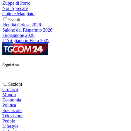
Zuppa di Porro
Non Sprecare
Cotto e Mangiato
Eventi
Identità Golose 2026
Salone del Risparmio 2026
Fuorisalone 2026
L'Artigiano in Fiera 2025
Seguici su
Sezioni
Cronaca
Mondo
Economia
Politica
Spettacolo
Televisione
People
Lifestyle