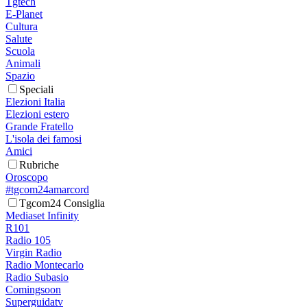
Tgtech
E-Planet
Cultura
Salute
Scuola
Animali
Spazio
Speciali
Elezioni Italia
Elezioni estero
Grande Fratello
L'isola dei famosi
Amici
Rubriche
Oroscopo
#tgcom24amarcord
Tgcom24 Consiglia
Mediaset Infinity
R101
Radio 105
Virgin Radio
Radio Montecarlo
Radio Subasio
Comingsoon
Superguidatv