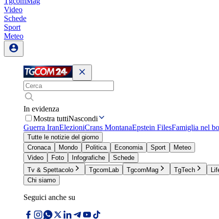
TgcomMag
Video
Schede
Sport
Meteo
In evidenza
Mostra tutti
Nascondi
Guerra Iran
Elezioni
Crans Montana
Epstein Files
Famiglia nel b
Tutte le notizie del giorno
Cronaca
Mondo
Politica
Economia
Sport
Meteo
Video
Foto
Infografiche
Schede
Tv & Spettacolo
TgcomLab
TgcomMag
TgTech
Lif
Chi siamo
Seguici anche su