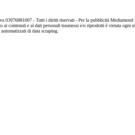
va 03976881007 - Tutti i diritti riservati - Per la pubblicità Mediamon
o ai contenuti e ai dati personali trasmessi e/o riprodotti è vietata ogni 
zi automatizzati di data scraping.