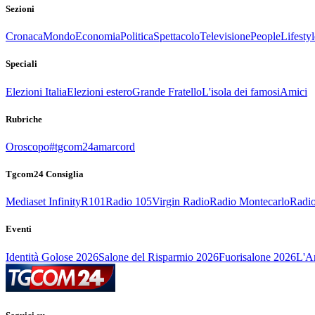
Sezioni
Cronaca
Mondo
Economia
Politica
Spettacolo
Televisione
People
Lifestyl
Speciali
Elezioni Italia
Elezioni estero
Grande Fratello
L'isola dei famosi
Amici
Rubriche
Oroscopo
#tgcom24amarcord
Tgcom24 Consiglia
Mediaset Infinity
R101
Radio 105
Virgin Radio
Radio Montecarlo
Radio
Eventi
Identità Golose 2026
Salone del Risparmio 2026
Fuorisalone 2026
L'Ar