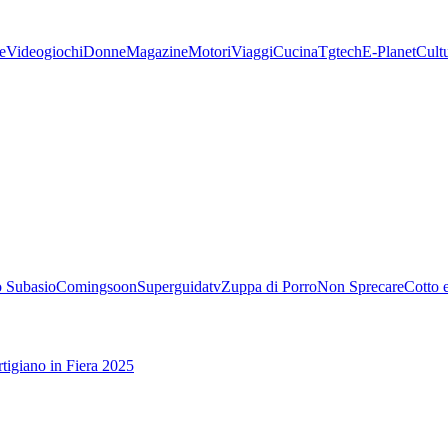
e
Videogiochi
Donne
Magazine
Motori
Viaggi
Cucina
Tgtech
E-Planet
Cult
 Subasio
Comingsoon
Superguidatv
Zuppa di Porro
Non Sprecare
Cotto 
tigiano in Fiera 2025