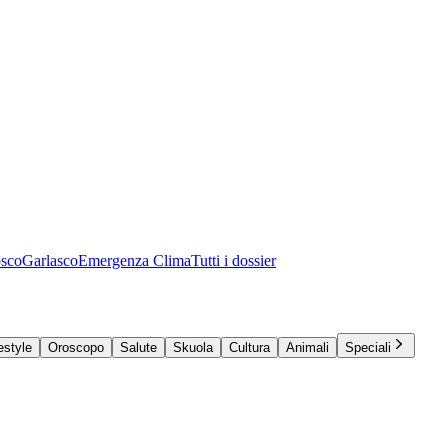
osco
Garlasco
Emergenza Clima
Tutti i dossier
estyle
Oroscopo
Salute
Skuola
Cultura
Animali
Speciali