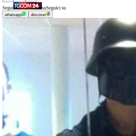
Segui
su
Seguici su
whatsapp
discover