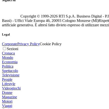
Seguici su
Copyright © 1999-
2026
RTI S.p.A. Business Digital - P.I
Bassi) - Uffici Viale Europa 46, 20093 Cologno Monzese (MI)
Rispett
artificiale generativa. È altresì fatto divieto espresso di utilizzare mez
Legal
Corporate
Privacy Policy
Cookie Policy
Sezioni
Cronaca
Mondo
Economia
Politica
Spettacolo
Televisione
People
Lifestyle
Videogiochi
Donne
Magazine
Motori
Viaggi