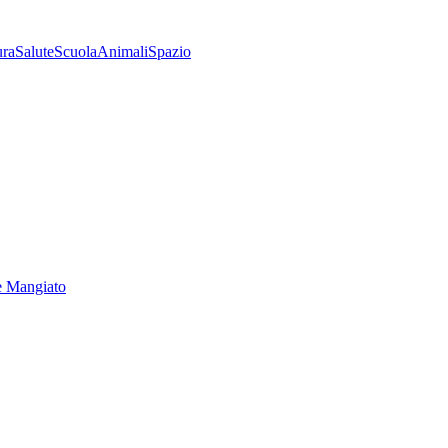
ura
Salute
Scuola
Animali
Spazio
e Mangiato