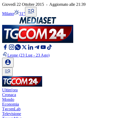
Giovedì 22 Ottobre 2015
-
Aggiornato alle
21:39
Milano
31°
Leone
(23 Lug - 23 Ago)
Ultim'ora
Cronaca
Mondo
Economia
TgcomLab
Televisione