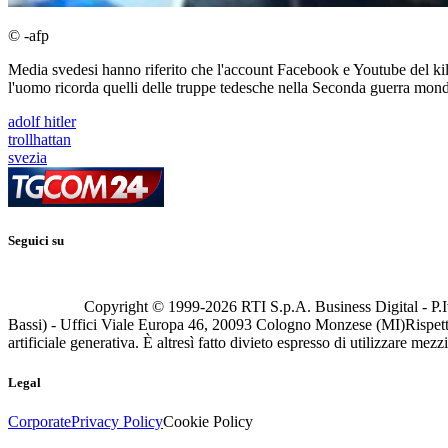
© -afp
Media svedesi hanno riferito che l'account Facebook e Youtube del kil
l'uomo ricorda quelli delle truppe tedesche nella Seconda guerra mond
adolf hitler
trollhattan
svezia
Seguici su
Copyright © 1999-
2026
RTI S.p.A. Business Digital - P.I
Bassi) - Uffici Viale Europa 46, 20093 Cologno Monzese (MI)
Rispett
artificiale generativa. È altresì fatto divieto espresso di utilizzare mez
Legal
Corporate
Privacy Policy
Cookie Policy