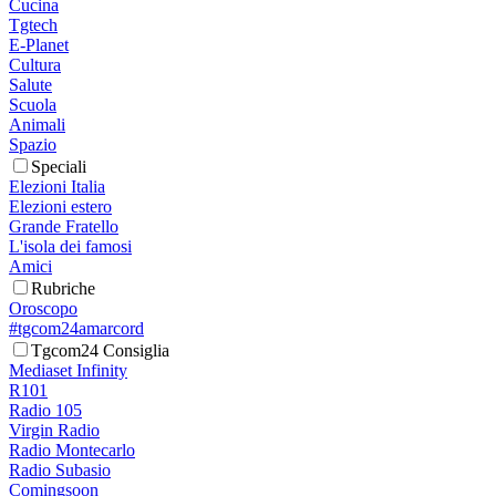
Cucina
Tgtech
E-Planet
Cultura
Salute
Scuola
Animali
Spazio
Speciali
Elezioni Italia
Elezioni estero
Grande Fratello
L'isola dei famosi
Amici
Rubriche
Oroscopo
#tgcom24amarcord
Tgcom24 Consiglia
Mediaset Infinity
R101
Radio 105
Virgin Radio
Radio Montecarlo
Radio Subasio
Comingsoon