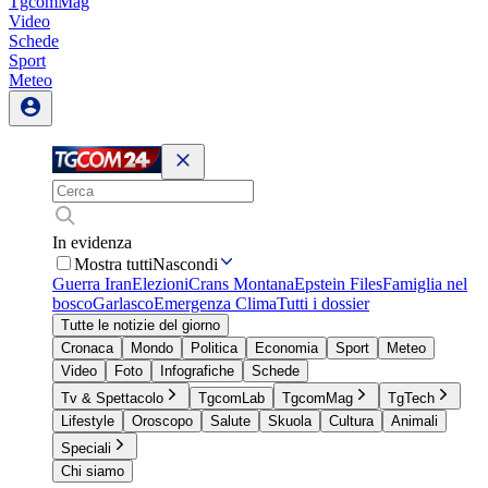
TgcomMag
Video
Schede
Sport
Meteo
In evidenza
Mostra tutti
Nascondi
Guerra Iran
Elezioni
Crans Montana
Epstein Files
Famiglia nel
bosco
Garlasco
Emergenza Clima
Tutti i dossier
Tutte le notizie del giorno
Cronaca
Mondo
Politica
Economia
Sport
Meteo
Video
Foto
Infografiche
Schede
Tv & Spettacolo
TgcomLab
TgcomMag
TgTech
Lifestyle
Oroscopo
Salute
Skuola
Cultura
Animali
Speciali
Chi siamo