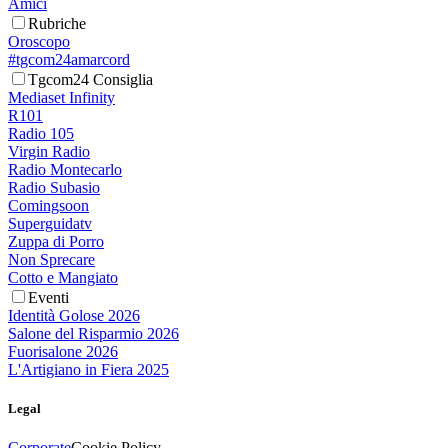
Amici
Rubriche
Oroscopo
#tgcom24amarcord
Tgcom24 Consiglia
Mediaset Infinity
R101
Radio 105
Virgin Radio
Radio Montecarlo
Radio Subasio
Comingsoon
Superguidatv
Zuppa di Porro
Non Sprecare
Cotto e Mangiato
Eventi
Identità Golose 2026
Salone del Risparmio 2026
Fuorisalone 2026
L'Artigiano in Fiera 2025
Legal
Corporate
Cookie Policy