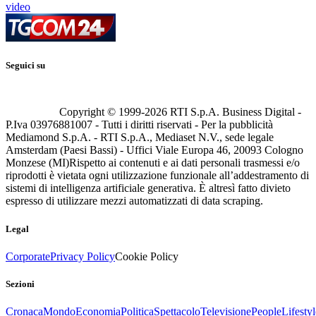
video
Seguici su
Copyright © 1999-
2026
RTI S.p.A. Business Digital -
P.Iva 03976881007 - Tutti i diritti riservati - Per la pubblicità
Mediamond S.p.A. - RTI S.p.A., Mediaset N.V., sede legale
Amsterdam (Paesi Bassi) - Uffici Viale Europa 46, 20093 Cologno
Monzese (MI)
Rispetto ai contenuti e ai dati personali trasmessi e/o
riprodotti è vietata ogni utilizzazione funzionale all’addestramento di
sistemi di intelligenza artificiale generativa. È altresì fatto divieto
espresso di utilizzare mezzi automatizzati di data scraping.
Legal
Corporate
Privacy Policy
Cookie Policy
Sezioni
Cronaca
Mondo
Economia
Politica
Spettacolo
Televisione
People
Lifestyl