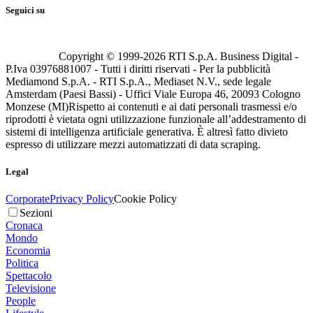
Seguici su
Copyright © 1999-
2026
RTI S.p.A. Business Digital -
P.Iva 03976881007 - Tutti i diritti riservati - Per la pubblicità
Mediamond S.p.A. - RTI S.p.A., Mediaset N.V., sede legale
Amsterdam (Paesi Bassi) - Uffici Viale Europa 46, 20093 Cologno
Monzese (MI)
Rispetto ai contenuti e ai dati personali trasmessi e/o
riprodotti è vietata ogni utilizzazione funzionale all’addestramento di
sistemi di intelligenza artificiale generativa. È altresì fatto divieto
espresso di utilizzare mezzi automatizzati di data scraping.
Legal
Corporate
Privacy Policy
Cookie Policy
Sezioni
Cronaca
Mondo
Economia
Politica
Spettacolo
Televisione
People