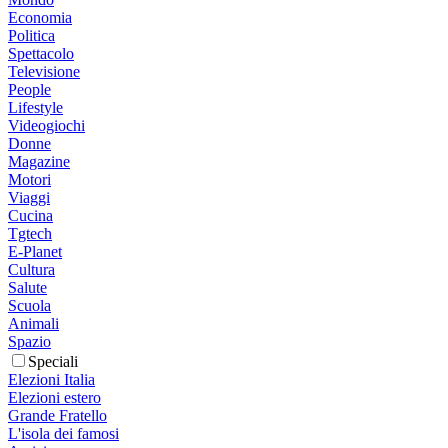
Economia
Politica
Spettacolo
Televisione
People
Lifestyle
Videogiochi
Donne
Magazine
Motori
Viaggi
Cucina
Tgtech
E-Planet
Cultura
Salute
Scuola
Animali
Spazio
Speciali
Elezioni Italia
Elezioni estero
Grande Fratello
L'isola dei famosi