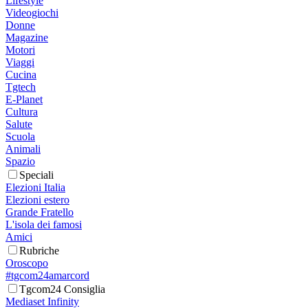
Lifestyle
Videogiochi
Donne
Magazine
Motori
Viaggi
Cucina
Tgtech
E-Planet
Cultura
Salute
Scuola
Animali
Spazio
Speciali
Elezioni Italia
Elezioni estero
Grande Fratello
L'isola dei famosi
Amici
Rubriche
Oroscopo
#tgcom24amarcord
Tgcom24 Consiglia
Mediaset Infinity