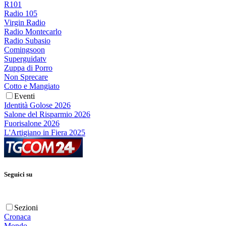
R101
Radio 105
Virgin Radio
Radio Montecarlo
Radio Subasio
Comingsoon
Superguidatv
Zuppa di Porro
Non Sprecare
Cotto e Mangiato
Eventi
Identità Golose 2026
Salone del Risparmio 2026
Fuorisalone 2026
L'Artigiano in Fiera 2025
Seguici su
Sezioni
Cronaca
Mondo