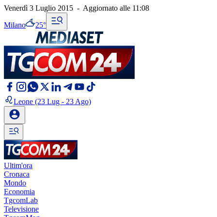
Venerdì 3 Luglio 2015
-
Aggiornato alle
11:08
Milano
25°
Leone
(23 Lug - 23 Ago)
Ultim'ora
Cronaca
Mondo
Economia
TgcomLab
Televisione