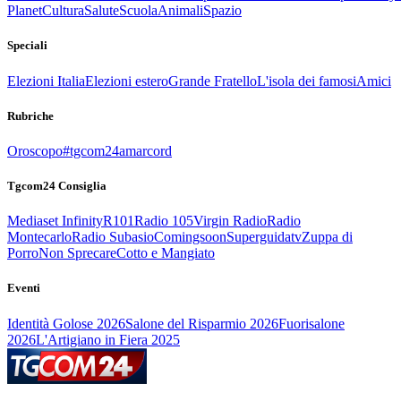
Planet
Cultura
Salute
Scuola
Animali
Spazio
Speciali
Elezioni Italia
Elezioni estero
Grande Fratello
L'isola dei famosi
Amici
Rubriche
Oroscopo
#tgcom24amarcord
Tgcom24 Consiglia
Mediaset Infinity
R101
Radio 105
Virgin Radio
Radio
Montecarlo
Radio Subasio
Comingsoon
Superguidatv
Zuppa di
Porro
Non Sprecare
Cotto e Mangiato
Eventi
Identità Golose 2026
Salone del Risparmio 2026
Fuorisalone
2026
L'Artigiano in Fiera 2025