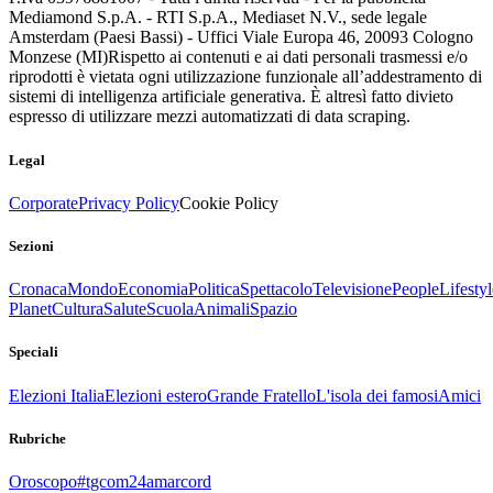
Mediamond S.p.A. - RTI S.p.A., Mediaset N.V., sede legale
Amsterdam (Paesi Bassi) - Uffici Viale Europa 46, 20093 Cologno
Monzese (MI)
Rispetto ai contenuti e ai dati personali trasmessi e/o
riprodotti è vietata ogni utilizzazione funzionale all’addestramento di
sistemi di intelligenza artificiale generativa. È altresì fatto divieto
espresso di utilizzare mezzi automatizzati di data scraping.
Legal
Corporate
Privacy Policy
Cookie Policy
Sezioni
Cronaca
Mondo
Economia
Politica
Spettacolo
Televisione
People
Lifestyl
Planet
Cultura
Salute
Scuola
Animali
Spazio
Speciali
Elezioni Italia
Elezioni estero
Grande Fratello
L'isola dei famosi
Amici
Rubriche
Oroscopo
#tgcom24amarcord