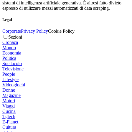
sistemi di intelligenza artificiale generativa. È altresì fatto divieto
espresso di utilizzare mezzi automatizzati di data scraping.
Legal
Corporate
Privacy Policy
Cookie Policy
Sezioni
Cronaca
Mondo
Economia
Politica
Spettacolo
Televisione
People
Lifestyle
Videogiochi
Donne
Magazine
Motori
Viaggi
Cucina
Tgtech
E-Planet
Cultura