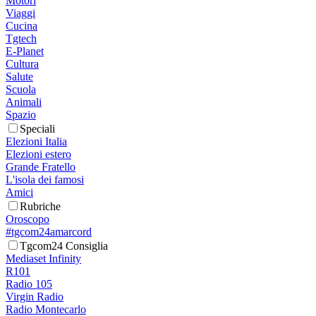
Motori
Viaggi
Cucina
Tgtech
E-Planet
Cultura
Salute
Scuola
Animali
Spazio
Speciali
Elezioni Italia
Elezioni estero
Grande Fratello
L'isola dei famosi
Amici
Rubriche
Oroscopo
#tgcom24amarcord
Tgcom24 Consiglia
Mediaset Infinity
R101
Radio 105
Virgin Radio
Radio Montecarlo