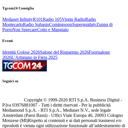
Tgcom24 Consiglia
Mediaset Infinity
R101
Radio 105
Virgin Radio
Radio
Montecarlo
Radio Subasio
Comingsoon
Superguidatv
Zuppa di
Porro
Non Sprecare
Cotto e Mangiato
Eventi
Identità Golose 2026
Salone del Risparmio 2026
Fuorisalone
2026
L'Artigiano in Fiera 2025
Seguici su
Copyright © 1999-
2026
RTI S.p.A. Business Digital -
P.Iva 03976881007 - Tutti i diritti riservati - Per la pubblicità
Mediamond S.p.A. - RTI S.p.A., Mediaset N.V., sede legale
Amsterdam (Paesi Bassi) - Uffici Viale Europa 46, 20093 Cologno
Monzese (MI)
Rispetto ai contenuti e ai dati personali trasmessi e/o
riprodotti è vietata ogni utilizzazione funzionale all’addestramento di