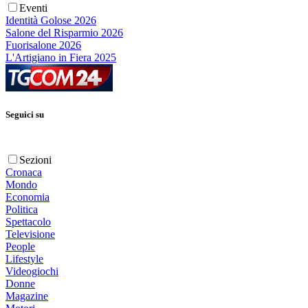
Eventi
Identità Golose 2026
Salone del Risparmio 2026
Fuorisalone 2026
L'Artigiano in Fiera 2025
Seguici su
Sezioni
Cronaca
Mondo
Economia
Politica
Spettacolo
Televisione
People
Lifestyle
Videogiochi
Donne
Magazine