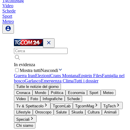
TgcomMag
Video
Schede
Sport
Meteo
In evidenza
Mostra tutti
Nascondi
Guerra Iran
Elezioni
Crans Montana
Epstein Files
Famiglia nel
bosco
Garlasco
Emergenza Clima
Tutti i dossier
Tutte le notizie del giorno
Cronaca
Mondo
Politica
Economia
Sport
Meteo
Video
Foto
Infografiche
Schede
Tv & Spettacolo
TgcomLab
TgcomMag
TgTech
Lifestyle
Oroscopo
Salute
Skuola
Cultura
Animali
Speciali
Chi siamo