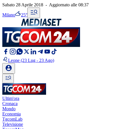
Sabato 28 Aprile 2018
-
Aggiornato alle
08:37
Milano
25°
Leone
(23 Lug - 23 Ago)
Ultim'ora
Cronaca
Mondo
Economia
TgcomLab
Televisione