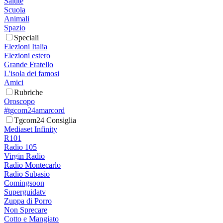
Salute
Scuola
Animali
Spazio
Speciali
Elezioni Italia
Elezioni estero
Grande Fratello
L'isola dei famosi
Amici
Rubriche
Oroscopo
#tgcom24amarcord
Tgcom24 Consiglia
Mediaset Infinity
R101
Radio 105
Virgin Radio
Radio Montecarlo
Radio Subasio
Comingsoon
Superguidatv
Zuppa di Porro
Non Sprecare
Cotto e Mangiato