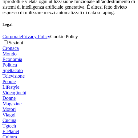
riprodotti è vietata ogni utilizzazione funzionale all’addestramento di
sistemi di intelligenza artificiale generativa. È altresì fatto divieto
espresso di utilizzare mezzi automatizzati di data scraping.
Legal
Corporate
Privacy Policy
Cookie Policy
Sezioni
Cronaca
Mondo
Economia
Politica
Spettacolo
Televisione
People
Lifestyle
Videogiochi
Donne
Magazine
Motori
Viaggi
Cucina
Tgtech
E-Planet
Cultura