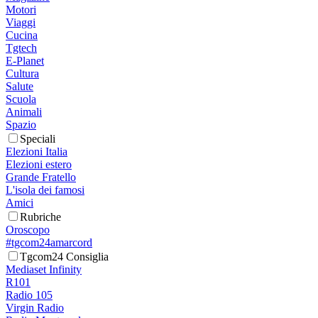
Motori
Viaggi
Cucina
Tgtech
E-Planet
Cultura
Salute
Scuola
Animali
Spazio
Speciali
Elezioni Italia
Elezioni estero
Grande Fratello
L'isola dei famosi
Amici
Rubriche
Oroscopo
#tgcom24amarcord
Tgcom24 Consiglia
Mediaset Infinity
R101
Radio 105
Virgin Radio