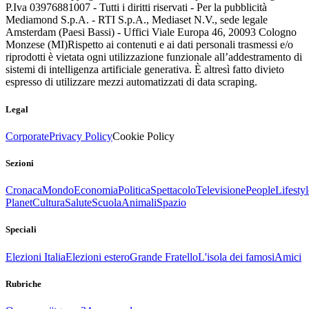
P.Iva 03976881007 - Tutti i diritti riservati - Per la pubblicità
Mediamond S.p.A. - RTI S.p.A., Mediaset N.V., sede legale
Amsterdam (Paesi Bassi) - Uffici Viale Europa 46, 20093 Cologno
Monzese (MI)
Rispetto ai contenuti e ai dati personali trasmessi e/o
riprodotti è vietata ogni utilizzazione funzionale all’addestramento di
sistemi di intelligenza artificiale generativa. È altresì fatto divieto
espresso di utilizzare mezzi automatizzati di data scraping.
Legal
Corporate
Privacy Policy
Cookie Policy
Sezioni
Cronaca
Mondo
Economia
Politica
Spettacolo
Televisione
People
Lifestyl
Planet
Cultura
Salute
Scuola
Animali
Spazio
Speciali
Elezioni Italia
Elezioni estero
Grande Fratello
L'isola dei famosi
Amici
Rubriche