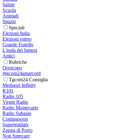
Salute
Scuola
Animali
Spazio
Speciali
Elezioni Italia
Elezioni estero
Grande Fratello
L'isola dei famosi
Amici
Rubriche
Oroscopo
#tgcom24amarcord
Tgcom24 Consiglia
Mediaset Infinity
R101
Radio 105
Virgin Radio
Radio Montecarlo
Radio Subasio
Comingsoon
Superguidatv
Zuppa di Porro
Non Sprecare