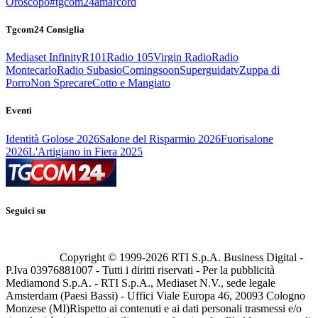
Oroscopo
#tgcom24amarcord
Tgcom24 Consiglia
Mediaset Infinity
R101
Radio 105
Virgin Radio
Radio
Montecarlo
Radio Subasio
Comingsoon
Superguidatv
Zuppa di
Porro
Non Sprecare
Cotto e Mangiato
Eventi
Identità Golose 2026
Salone del Risparmio 2026
Fuorisalone
2026
L'Artigiano in Fiera 2025
Seguici su
Copyright © 1999-
2026
RTI S.p.A. Business Digital -
P.Iva 03976881007 - Tutti i diritti riservati - Per la pubblicità
Mediamond S.p.A. - RTI S.p.A., Mediaset N.V., sede legale
Amsterdam (Paesi Bassi) - Uffici Viale Europa 46, 20093 Cologno
Monzese (MI)
Rispetto ai contenuti e ai dati personali trasmessi e/o