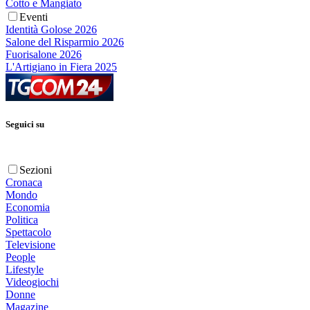
Cotto e Mangiato
Eventi
Identità Golose 2026
Salone del Risparmio 2026
Fuorisalone 2026
L'Artigiano in Fiera 2025
Seguici su
Sezioni
Cronaca
Mondo
Economia
Politica
Spettacolo
Televisione
People
Lifestyle
Videogiochi
Donne
Magazine