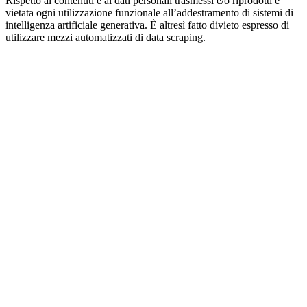
Rispetto ai contenuti e ai dati personali trasmessi e/o riprodotti è
vietata ogni utilizzazione funzionale all’addestramento di sistemi di
intelligenza artificiale generativa. È altresì fatto divieto espresso di
utilizzare mezzi automatizzati di data scraping.