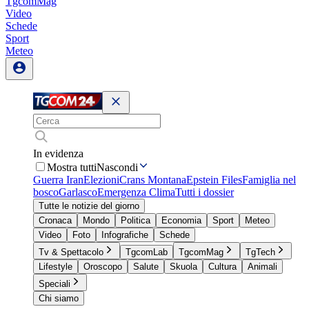
TgcomMag
Video
Schede
Sport
Meteo
In evidenza
Mostra tutti
Nascondi
Guerra Iran
Elezioni
Crans Montana
Epstein Files
Famiglia nel
bosco
Garlasco
Emergenza Clima
Tutti i dossier
Tutte le notizie del giorno
Cronaca
Mondo
Politica
Economia
Sport
Meteo
Video
Foto
Infografiche
Schede
Tv & Spettacolo
TgcomLab
TgcomMag
TgTech
Lifestyle
Oroscopo
Salute
Skuola
Cultura
Animali
Speciali
Chi siamo