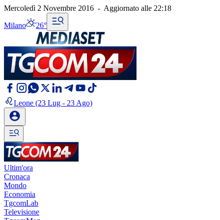
Mercoledì 2 Novembre 2016
-
Aggiornato alle
22:18
Milano
26°
Leone
(23 Lug - 23 Ago)
Ultim'ora
Cronaca
Mondo
Economia
TgcomLab
Televisione