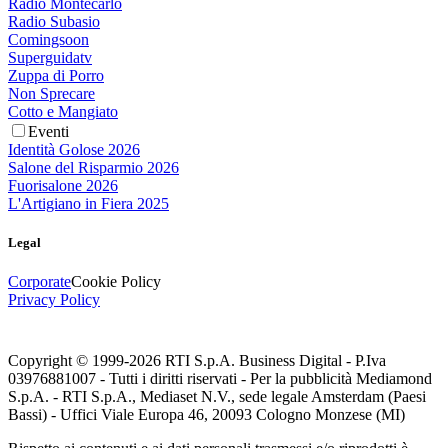
Radio Montecarlo
Radio Subasio
Comingsoon
Superguidatv
Zuppa di Porro
Non Sprecare
Cotto e Mangiato
Eventi
Identità Golose 2026
Salone del Risparmio 2026
Fuorisalone 2026
L'Artigiano in Fiera 2025
Legal
Corporate
Cookie Policy
Privacy Policy
Copyright © 1999-
2026
RTI S.p.A. Business Digital - P.Iva
03976881007 - Tutti i diritti riservati - Per la pubblicità Mediamond
S.p.A. - RTI S.p.A., Mediaset N.V., sede legale Amsterdam (Paesi
Bassi) - Uffici Viale Europa 46, 20093 Cologno Monzese (MI)