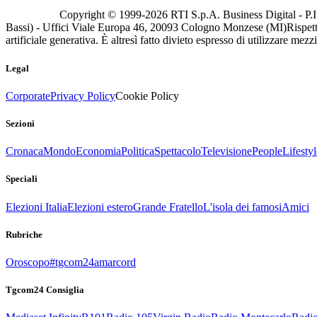
Copyright © 1999-
2026
RTI S.p.A. Business Digital - P.I
Bassi) - Uffici Viale Europa 46, 20093 Cologno Monzese (MI)
Rispett
artificiale generativa. È altresì fatto divieto espresso di utilizzare mez
Legal
Corporate
Privacy Policy
Cookie Policy
Sezioni
Cronaca
Mondo
Economia
Politica
Spettacolo
Televisione
People
Lifestyl
Speciali
Elezioni Italia
Elezioni estero
Grande Fratello
L'isola dei famosi
Amici
Rubriche
Oroscopo
#tgcom24amarcord
Tgcom24 Consiglia