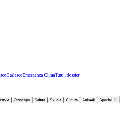
osco
Garlasco
Emergenza Clima
Tutti i dossier
estyle
Oroscopo
Salute
Skuola
Cultura
Animali
Speciali