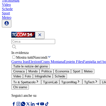
TgcomMag
Video
Schede
Sport
Meteo
In evidenza
Mostra tutti
Nascondi
Guerra Iran
Elezioni
Crans Montana
Epstein Files
Famiglia nel b
Tutte le notizie del giorno
Cronaca
Mondo
Politica
Economia
Sport
Meteo
Video
Foto
Infografiche
Schede
Tv & Spettacolo
TgcomLab
TgcomMag
TgTech
Lif
Chi siamo
Seguici anche su