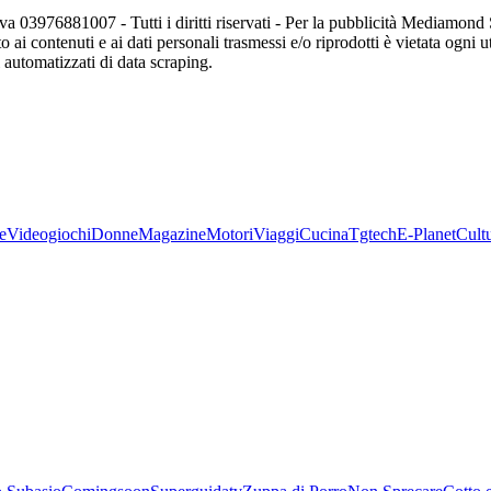
va 03976881007 - Tutti i diritti riservati - Per la pubblicità Mediamon
o ai contenuti e ai dati personali trasmessi e/o riprodotti è vietata ogni 
zi automatizzati di data scraping.
e
Videogiochi
Donne
Magazine
Motori
Viaggi
Cucina
Tgtech
E-Planet
Cult