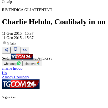
© -afp
RIVENDICA GLI ATTENTATI
Charlie Hebdo, Coulibaly in un vi
11 Gen 2015 - 15:37
11 Gen 2015 - 15:37
5
foto
Segui
su
Seguici su
whatsapp
discover
charlie hebdo
isis
Amedy Coulibaly
Seguici su