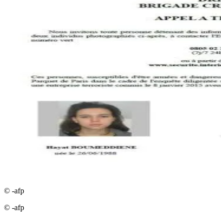
© -afp
© -afp