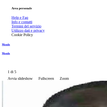
Area personale
Help e Faq
Info e contatti
Termini del servizio
Utilizzo dati e privacy
Cookie Policy
Mondo
Mondo
1
di 5
Avvia slideshow
Fullscreen
Zoom