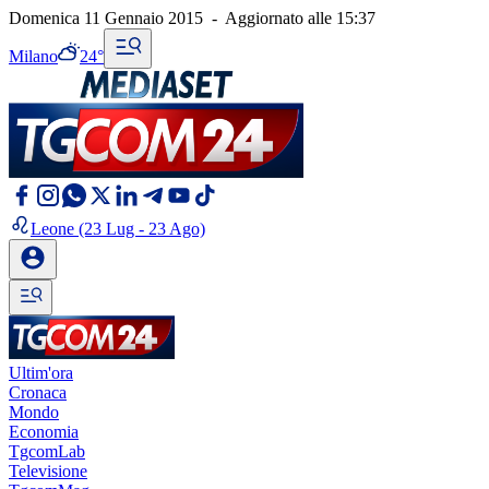
Domenica 11 Gennaio 2015
-
Aggiornato alle
15:37
Milano
24°
Leone
(23 Lug - 23 Ago)
Ultim'ora
Cronaca
Mondo
Economia
TgcomLab
Televisione