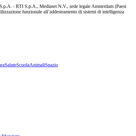
d S.p.A. - RTI S.p.A., Mediaset N.V., sede legale Amsterdam (Paesi
utilizzazione funzionale all’addestramento di sistemi di intelligenza
ura
Salute
Scuola
Animali
Spazio