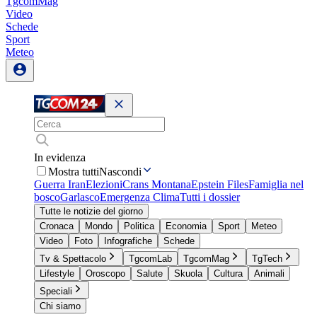
TgcomMag
Video
Schede
Sport
Meteo
In evidenza
Mostra tutti
Nascondi
Guerra Iran
Elezioni
Crans Montana
Epstein Files
Famiglia nel
bosco
Garlasco
Emergenza Clima
Tutti i dossier
Tutte le notizie del giorno
Cronaca
Mondo
Politica
Economia
Sport
Meteo
Video
Foto
Infografiche
Schede
Tv & Spettacolo
TgcomLab
TgcomMag
TgTech
Lifestyle
Oroscopo
Salute
Skuola
Cultura
Animali
Speciali
Chi siamo