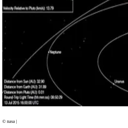
© nasa
|