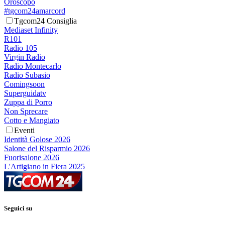
Oroscopo
#tgcom24amarcord
Tgcom24 Consiglia
Mediaset Infinity
R101
Radio 105
Virgin Radio
Radio Montecarlo
Radio Subasio
Comingsoon
Superguidatv
Zuppa di Porro
Non Sprecare
Cotto e Mangiato
Eventi
Identità Golose 2026
Salone del Risparmio 2026
Fuorisalone 2026
L'Artigiano in Fiera 2025
Seguici su