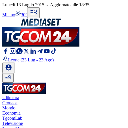
Lunedì 13 Luglio 2015
-
Aggiornato alle
18:35
Milano
30°
Leone
(23 Lug - 23 Ago)
Ultim'ora
Cronaca
Mondo
Economia
TgcomLab
Televisione