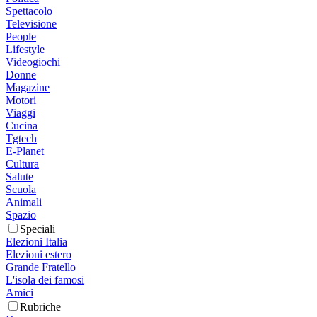
Spettacolo
Televisione
People
Lifestyle
Videogiochi
Donne
Magazine
Motori
Viaggi
Cucina
Tgtech
E-Planet
Cultura
Salute
Scuola
Animali
Spazio
Speciali
Elezioni Italia
Elezioni estero
Grande Fratello
L'isola dei famosi
Amici
Rubriche