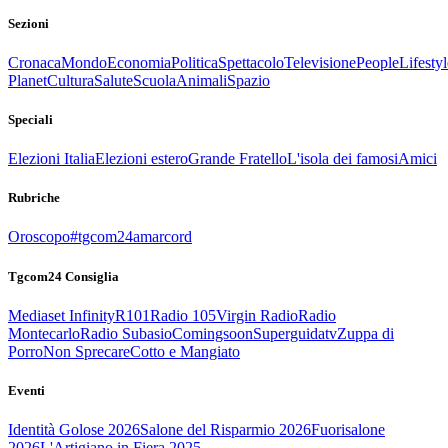
Sezioni
Cronaca
Mondo
Economia
Politica
Spettacolo
Televisione
People
Lifestyl
Planet
Cultura
Salute
Scuola
Animali
Spazio
Speciali
Elezioni Italia
Elezioni estero
Grande Fratello
L'isola dei famosi
Amici
Rubriche
Oroscopo
#tgcom24amarcord
Tgcom24 Consiglia
Mediaset Infinity
R101
Radio 105
Virgin Radio
Radio
Montecarlo
Radio Subasio
Comingsoon
Superguidatv
Zuppa di
Porro
Non Sprecare
Cotto e Mangiato
Eventi
Identità Golose 2026
Salone del Risparmio 2026
Fuorisalone
2026
L'Artigiano in Fiera 2025