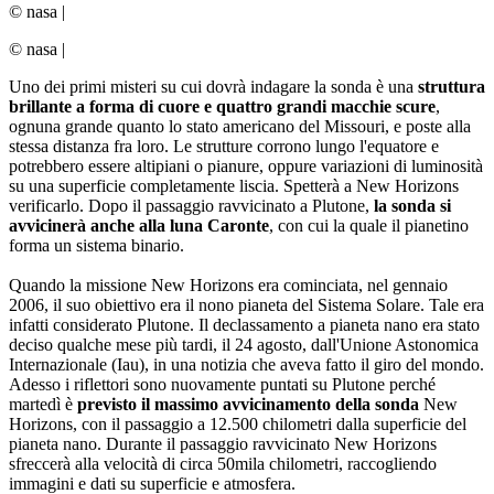
© nasa
|
© nasa
|
Uno dei primi misteri su cui dovrà indagare la sonda è una
struttura
brillante a forma di cuore e quattro grandi macchie scure
,
ognuna grande quanto lo stato americano del Missouri, e poste alla
stessa distanza fra loro. Le strutture corrono lungo l'equatore e
potrebbero essere altipiani o pianure, oppure variazioni di luminosità
su una superficie completamente liscia. Spetterà a New Horizons
verificarlo. Dopo il passaggio ravvicinato a Plutone,
la sonda si
avvicinerà anche alla luna Caronte
, con cui la quale il pianetino
forma un sistema binario.
Quando la missione New Horizons era cominciata, nel gennaio
2006, il suo obiettivo era il nono pianeta del Sistema Solare. Tale era
infatti considerato Plutone. Il declassamento a pianeta nano era stato
deciso qualche mese più tardi, il 24 agosto, dall'Unione Astonomica
Internazionale (Iau), in una notizia che aveva fatto il giro del mondo.
Adesso i riflettori sono nuovamente puntati su Plutone perché
martedì è
previsto il massimo avvicinamento della sonda
New
Horizons, con il passaggio a 12.500 chilometri dalla superficie del
pianeta nano. Durante il passaggio ravvicinato New Horizons
sfreccerà alla velocità di circa 50mila chilometri, raccogliendo
immagini e dati su superficie e atmosfera.