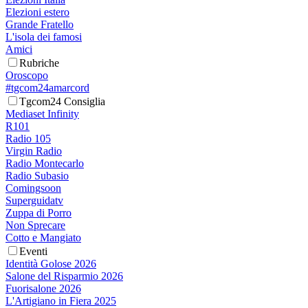
Elezioni estero
Grande Fratello
L'isola dei famosi
Amici
Rubriche
Oroscopo
#tgcom24amarcord
Tgcom24 Consiglia
Mediaset Infinity
R101
Radio 105
Virgin Radio
Radio Montecarlo
Radio Subasio
Comingsoon
Superguidatv
Zuppa di Porro
Non Sprecare
Cotto e Mangiato
Eventi
Identità Golose 2026
Salone del Risparmio 2026
Fuorisalone 2026
L'Artigiano in Fiera 2025