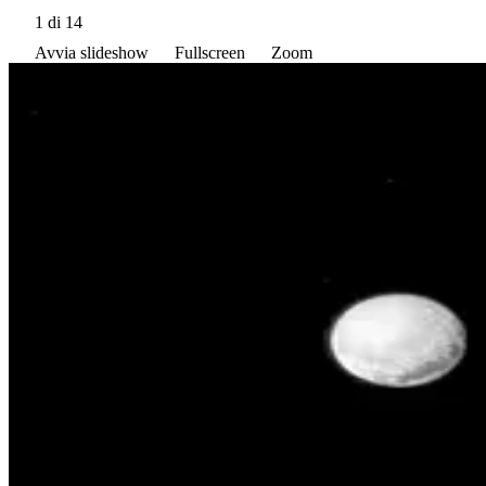
1
di 14
Avvia slideshow
Fullscreen
Zoom