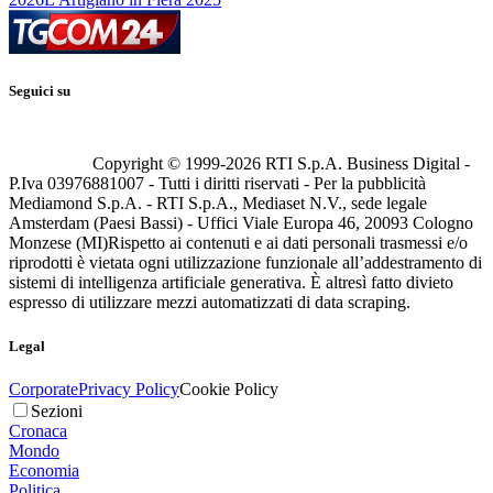
Seguici su
Copyright © 1999-
2026
RTI S.p.A. Business Digital -
P.Iva 03976881007 - Tutti i diritti riservati - Per la pubblicità
Mediamond S.p.A. - RTI S.p.A., Mediaset N.V., sede legale
Amsterdam (Paesi Bassi) - Uffici Viale Europa 46, 20093 Cologno
Monzese (MI)
Rispetto ai contenuti e ai dati personali trasmessi e/o
riprodotti è vietata ogni utilizzazione funzionale all’addestramento di
sistemi di intelligenza artificiale generativa. È altresì fatto divieto
espresso di utilizzare mezzi automatizzati di data scraping.
Legal
Corporate
Privacy Policy
Cookie Policy
Sezioni
Cronaca
Mondo
Economia
Politica