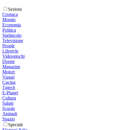
Sezioni
Cronaca
Mondo
Economia
Politica
Spettacolo
Televisione
People
Lifestyle
Videogiochi
Donne
Magazine
Motori
Viaggi
Cucina
Tgtech
E-Planet
Cultura
Salute
Scuola
Animali
Spazio
Speciali
Elezioni Italia