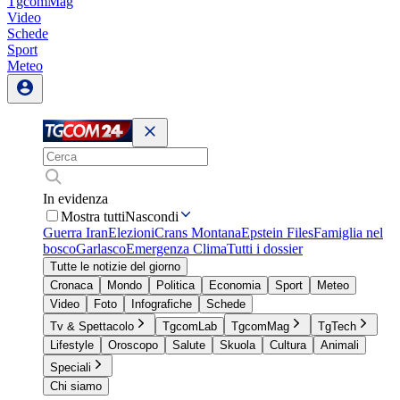
TgcomMag
Video
Schede
Sport
Meteo
In evidenza
Mostra tutti
Nascondi
Guerra Iran
Elezioni
Crans Montana
Epstein Files
Famiglia nel
bosco
Garlasco
Emergenza Clima
Tutti i dossier
Tutte le notizie del giorno
Cronaca
Mondo
Politica
Economia
Sport
Meteo
Video
Foto
Infografiche
Schede
Tv & Spettacolo
TgcomLab
TgcomMag
TgTech
Lifestyle
Oroscopo
Salute
Skuola
Cultura
Animali
Speciali
Chi siamo