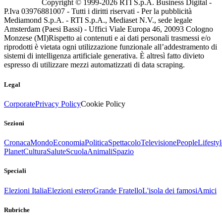
Copyright © 1999-
2026
RTI S.p.A. Business Digital -
P.Iva 03976881007 - Tutti i diritti riservati - Per la pubblicità
Mediamond S.p.A. - RTI S.p.A., Mediaset N.V., sede legale
Amsterdam (Paesi Bassi) - Uffici Viale Europa 46, 20093 Cologno
Monzese (MI)
Rispetto ai contenuti e ai dati personali trasmessi e/o
riprodotti è vietata ogni utilizzazione funzionale all’addestramento di
sistemi di intelligenza artificiale generativa. È altresì fatto divieto
espresso di utilizzare mezzi automatizzati di data scraping.
Legal
Corporate
Privacy Policy
Cookie Policy
Sezioni
Cronaca
Mondo
Economia
Politica
Spettacolo
Televisione
People
Lifestyl
Planet
Cultura
Salute
Scuola
Animali
Spazio
Speciali
Elezioni Italia
Elezioni estero
Grande Fratello
L'isola dei famosi
Amici
Rubriche