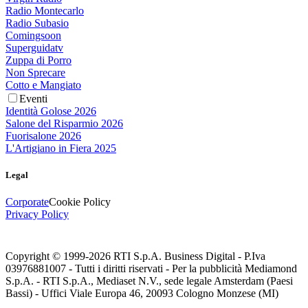
Radio Montecarlo
Radio Subasio
Comingsoon
Superguidatv
Zuppa di Porro
Non Sprecare
Cotto e Mangiato
Eventi
Identità Golose 2026
Salone del Risparmio 2026
Fuorisalone 2026
L'Artigiano in Fiera 2025
Legal
Corporate
Cookie Policy
Privacy Policy
Copyright © 1999-
2026
RTI S.p.A. Business Digital - P.Iva
03976881007 - Tutti i diritti riservati - Per la pubblicità Mediamond
S.p.A. - RTI S.p.A., Mediaset N.V., sede legale Amsterdam (Paesi
Bassi) - Uffici Viale Europa 46, 20093 Cologno Monzese (MI)