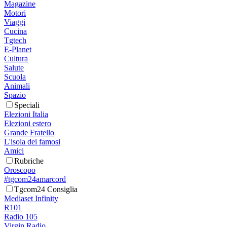
Magazine
Motori
Viaggi
Cucina
Tgtech
E-Planet
Cultura
Salute
Scuola
Animali
Spazio
Speciali
Elezioni Italia
Elezioni estero
Grande Fratello
L'isola dei famosi
Amici
Rubriche
Oroscopo
#tgcom24amarcord
Tgcom24 Consiglia
Mediaset Infinity
R101
Radio 105
Virgin Radio