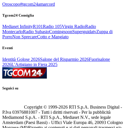
Oroscopo
#tgcom24amarcord
Tgcom24 Consiglia
Mediaset Infinity
R101
Radio 105
Virgin Radio
Radio
Montecarlo
Radio Subasio
Comingsoon
Superguidatv
Zuppa di
Porro
Non Sprecare
Cotto e Mangiato
Eventi
Identità Golose 2026
Salone del Risparmio 2026
Fuorisalone
2026
L'Artigiano in Fiera 2025
Seguici su
Copyright © 1999-
2026
RTI S.p.A. Business Digital -
P.Iva 03976881007 - Tutti i diritti riservati - Per la pubblicità
Mediamond S.p.A. - RTI S.p.A., Mediaset N.V., sede legale
Amsterdam (Paesi Bassi) - Uffici Viale Europa 46, 20093 Cologno
Monzese (MI)
Rispetto ai contenuti e ai dati personali trasmessi e/o