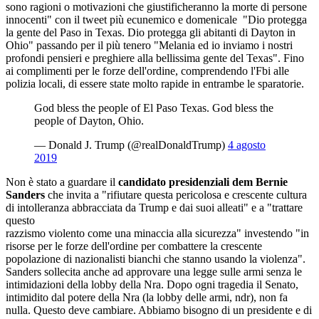
sono ragioni o motivazioni che giustificheranno la morte di persone
innocenti" con il tweet più ecunemico e domenicale "Dio protegga
la gente del Paso in Texas. Dio protegga gli abitanti di Dayton in
Ohio" passando per il più tenero "Melania ed io inviamo i nostri
profondi pensieri e preghiere alla bellissima gente del Texas". Fino
ai complimenti per le forze dell'ordine, comprendendo l'Fbi alle
polizia locali, di essere state molto rapide in entrambe le sparatorie.
God bless the people of El Paso Texas. God bless the
people of Dayton, Ohio.
— Donald J. Trump (@realDonaldTrump)
4 agosto
2019
Non è stato a guardare il
candidato presidenziali dem Bernie
Sanders
che invita a "rifiutare questa pericolosa e crescente cultura
di intolleranza abbracciata da Trump e dai suoi alleati" e a "trattare
questo
razzismo violento come una minaccia alla sicurezza" investendo "in
risorse per le forze dell'ordine per combattere la crescente
popolazione di nazionalisti bianchi che stanno usando la violenza".
Sanders sollecita anche ad approvare una legge sulle armi senza le
intimidazioni della lobby della Nra. Dopo ogni tragedia il Senato,
intimidito dal potere della Nra (la lobby delle armi, ndr), non fa
nulla. Questo deve cambiare. Abbiamo bisogno di un presidente e di