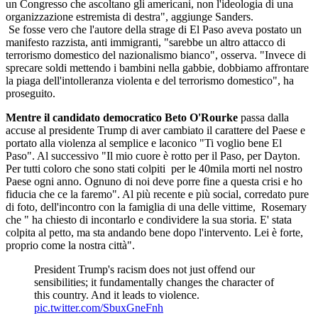
un Congresso che ascoltano gli americani, non l'ideologia di una
organizzazione estremista di destra", aggiunge Sanders.
Se fosse vero che l'autore della strage di El Paso aveva postato un
manifesto razzista, anti immigranti, "sarebbe un altro attacco di
terrorismo domestico del nazionalismo bianco", osserva. "Invece di
sprecare soldi mettendo i bambini nella gabbie, dobbiamo affrontare
la piaga dell'intolleranza violenta e del terrorismo domestico", ha
proseguito.
Mentre il candidato democratico Beto O'Rourke
passa dalla
accuse al presidente Trump di aver cambiato il carattere del Paese e
portato alla violenza al semplice e laconico "Ti voglio bene El
Paso". Al successivo "Il mio cuore è rotto per il Paso, per Dayton.
Per tutti coloro che sono stati colpiti per le 40mila morti nel nostro
Paese ogni anno. Ognuno di noi deve porre fine a questa crisi e ho
fiducia che ce la faremo". Al più recente e più social, corredato pure
di foto, dell'incontro con la famiglia di una delle vittime, Rosemary
che " ha chiesto di incontarlo e condividere la sua storia. E' stata
colpita al petto, ma sta andando bene dopo l'intervento. Lei è forte,
proprio come la nostra città".
President Trump's racism does not just offend our
sensibilities; it fundamentally changes the character of
this country. And it leads to violence.
pic.twitter.com/SbuxGneFnh