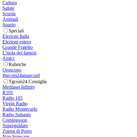
Cultura
Salute
Scuola
Animali
Spazio
Speciali
Elezioni Italia
Elezioni estero
Grande Fratello
L'isola dei famosi
Amici
Rubriche
Oroscopo
#tgcom24amarcord
Tgcom24 Consiglia
Mediaset Infinity
R101
Radio 105
Virgin Radio
Radio Montecarlo
Radio Subasio
Comingsoon
Superguidatv
Zuppa di Porro
Non Sprecare