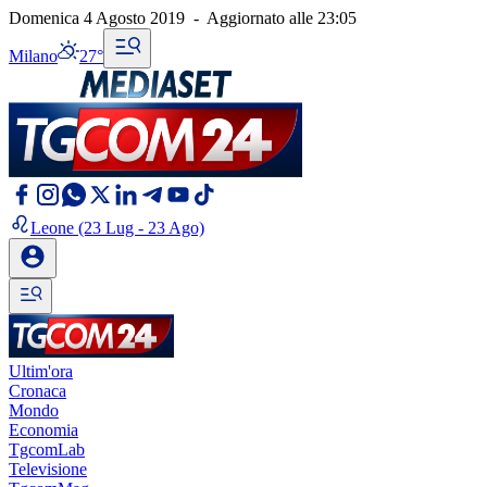
Domenica 4 Agosto 2019
-
Aggiornato alle
23:05
Milano
27°
Leone
(23 Lug - 23 Ago)
Ultim'ora
Cronaca
Mondo
Economia
TgcomLab
Televisione