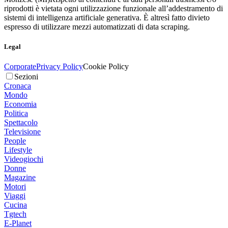
riprodotti è vietata ogni utilizzazione funzionale all’addestramento di
sistemi di intelligenza artificiale generativa. È altresì fatto divieto
espresso di utilizzare mezzi automatizzati di data scraping.
Legal
Corporate
Privacy Policy
Cookie Policy
Sezioni
Cronaca
Mondo
Economia
Politica
Spettacolo
Televisione
People
Lifestyle
Videogiochi
Donne
Magazine
Motori
Viaggi
Cucina
Tgtech
E-Planet