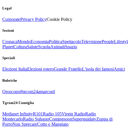
Legal
Corporate
Privacy Policy
Cookie Policy
Sezioni
Cronaca
Mondo
Economia
Politica
Spettacolo
Televisione
People
Lifestyl
Planet
Cultura
Salute
Scuola
Animali
Spazio
Speciali
Elezioni Italia
Elezioni estero
Grande Fratello
L'isola dei famosi
Amici
Rubriche
Oroscopo
#tgcom24amarcord
Tgcom24 Consiglia
Mediaset Infinity
R101
Radio 105
Virgin Radio
Radio
Montecarlo
Radio Subasio
Comingsoon
Superguidatv
Zuppa di
Porro
Non Sprecare
Cotto e Mangiato