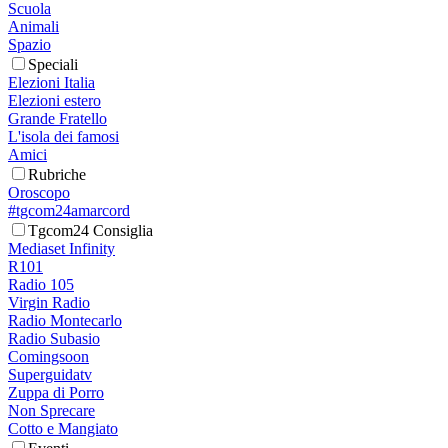
Scuola
Animali
Spazio
Speciali
Elezioni Italia
Elezioni estero
Grande Fratello
L'isola dei famosi
Amici
Rubriche
Oroscopo
#tgcom24amarcord
Tgcom24 Consiglia
Mediaset Infinity
R101
Radio 105
Virgin Radio
Radio Montecarlo
Radio Subasio
Comingsoon
Superguidatv
Zuppa di Porro
Non Sprecare
Cotto e Mangiato