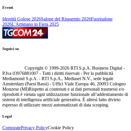
Eventi
Identità Golose 2026
Salone del Risparmio 2026
Fuorisalone
2026
L'Artigiano in Fiera 2025
Seguici su
Copyright © 1999-
2026
RTI S.p.A. Business Digital -
P.Iva 03976881007 - Tutti i diritti riservati - Per la pubblicità
Mediamond S.p.A. - RTI S.p.A., Mediaset N.V., sede legale
Amsterdam (Paesi Bassi) - Uffici Viale Europa 46, 20093 Cologno
Monzese (MI)
Rispetto ai contenuti e ai dati personali trasmessi e/o
riprodotti è vietata ogni utilizzazione funzionale all’addestramento di
sistemi di intelligenza artificiale generativa. È altresì fatto divieto
espresso di utilizzare mezzi automatizzati di data scraping.
Legal
Corporate
Privacy Policy
Cookie Policy