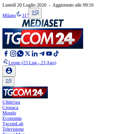
Lunedì 20 Luglio 2020
-
Aggiornato alle
09:16
Milano
31°
Leone
(23 Lug - 23 Ago)
Ultim'ora
Cronaca
Mondo
Economia
TgcomLab
Televisione