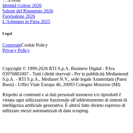
Eventi
Identità Golose 2026
Salone del Risparmio 2026
Fuorisalone 2026
L'Artigiano in Fiera 2025
Legal
Corporate
Cookie Policy
Privacy Policy
Copyright © 1999-
2026
RTI S.p.A. Business Digital - P.Iva
03976881007 - Tutti i diritti riservati - Per la pubblicità Mediamond
S.p.A. - RTI S.p.A., Mediaset N.V., sede legale Amsterdam (Paesi
Bassi) - Uffici Viale Europa 46, 20093 Cologno Monzese (MI)
Rispetto ai contenuti e ai dati personali trasmessi e/o riprodotti è
vietata ogni utilizzazione funzionale all’addestramento di sistemi di
intelligenza artificiale generativa. È altresì fatto divieto espresso di
utilizzare mezzi automatizzati di data scraping.