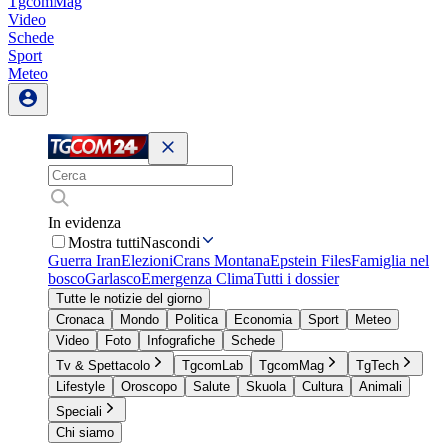
TgcomMag
Video
Schede
Sport
Meteo
In evidenza
Mostra tutti
Nascondi
Guerra Iran
Elezioni
Crans Montana
Epstein Files
Famiglia nel
bosco
Garlasco
Emergenza Clima
Tutti i dossier
Tutte le notizie del giorno
Cronaca
Mondo
Politica
Economia
Sport
Meteo
Video
Foto
Infografiche
Schede
Tv & Spettacolo
TgcomLab
TgcomMag
TgTech
Lifestyle
Oroscopo
Salute
Skuola
Cultura
Animali
Speciali
Chi siamo