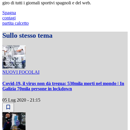
giro di tutti i giornali sportivi spagnoli e del web.
Spagna
contagi
partita calcetto
Sullo stesso tema
NUOVI FOCOLAI
Covid-19, il virus non dà tregua: 530mila morti nel mondo | In
Galizia 70mila persone in lockdown
05 Lug 2020 - 21:15