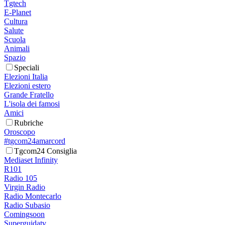
Tgtech
E-Planet
Cultura
Salute
Scuola
Animali
Spazio
Speciali
Elezioni Italia
Elezioni estero
Grande Fratello
L'isola dei famosi
Amici
Rubriche
Oroscopo
#tgcom24amarcord
Tgcom24 Consiglia
Mediaset Infinity
R101
Radio 105
Virgin Radio
Radio Montecarlo
Radio Subasio
Comingsoon
Superguidatv