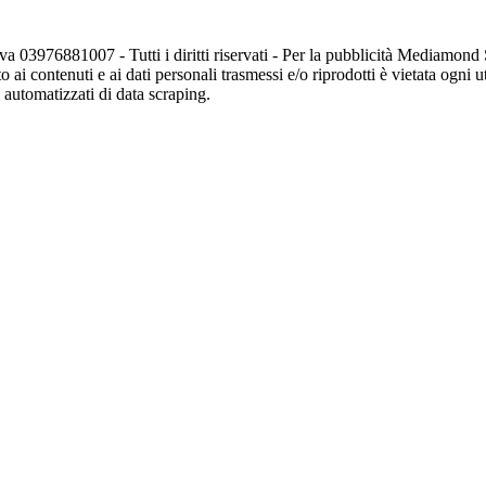
va 03976881007 - Tutti i diritti riservati - Per la pubblicità Mediamon
o ai contenuti e ai dati personali trasmessi e/o riprodotti è vietata ogni 
zi automatizzati di data scraping.