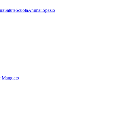
ura
Salute
Scuola
Animali
Spazio
e Mangiato