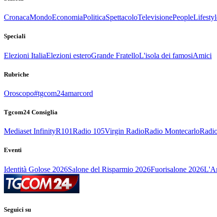
Cronaca
Mondo
Economia
Politica
Spettacolo
Televisione
People
Lifestyl
Speciali
Elezioni Italia
Elezioni estero
Grande Fratello
L'isola dei famosi
Amici
Rubriche
Oroscopo
#tgcom24amarcord
Tgcom24 Consiglia
Mediaset Infinity
R101
Radio 105
Virgin Radio
Radio Montecarlo
Radio
Eventi
Identità Golose 2026
Salone del Risparmio 2026
Fuorisalone 2026
L'Ar
Seguici su