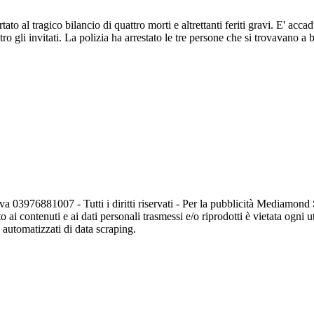
ato al tragico bilancio di quattro morti e altrettanti feriti gravi. E' ac
o gli invitati. La polizia ha arrestato le tre persone che si trovavano a b
va 03976881007 - Tutti i diritti riservati - Per la pubblicità Mediamon
o ai contenuti e ai dati personali trasmessi e/o riprodotti è vietata ogni 
zi automatizzati di data scraping.