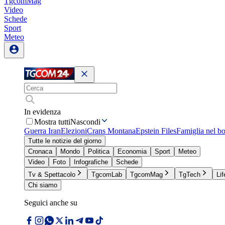
TgcomMag
Video
Schede
Sport
Meteo
In evidenza
Mostra tutti
Nascondi
Guerra Iran
Elezioni
Crans Montana
Epstein Files
Famiglia nel b
Tutte le notizie del giorno
Cronaca
Mondo
Politica
Economia
Sport
Meteo
Video
Foto
Infografiche
Schede
Tv & Spettacolo
TgcomLab
TgcomMag
TgTech
Lif
Chi siamo
Seguici anche su