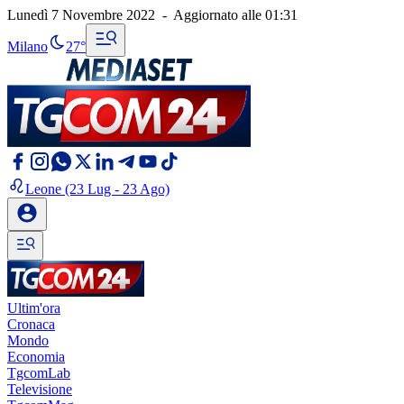
Lunedì 7 Novembre 2022
-
Aggiornato alle
01:31
Milano
27°
Leone
(23 Lug - 23 Ago)
Ultim'ora
Cronaca
Mondo
Economia
TgcomLab
Televisione