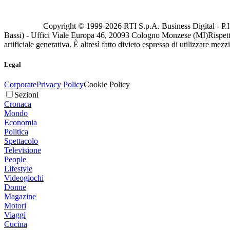
Copyright © 1999-
2026
RTI S.p.A. Business Digital - P.I
Bassi) - Uffici Viale Europa 46, 20093 Cologno Monzese (MI)
Rispett
artificiale generativa. È altresì fatto divieto espresso di utilizzare mez
Legal
Corporate
Privacy Policy
Cookie Policy
Sezioni
Cronaca
Mondo
Economia
Politica
Spettacolo
Televisione
People
Lifestyle
Videogiochi
Donne
Magazine
Motori
Viaggi
Cucina