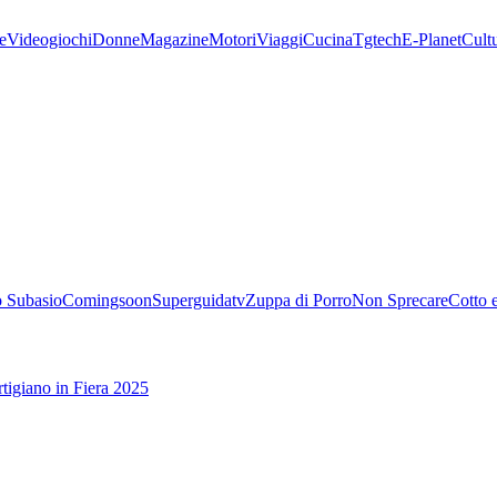
e
Videogiochi
Donne
Magazine
Motori
Viaggi
Cucina
Tgtech
E-Planet
Cult
 Subasio
Comingsoon
Superguidatv
Zuppa di Porro
Non Sprecare
Cotto 
tigiano in Fiera 2025