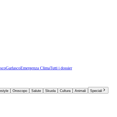
osco
Garlasco
Emergenza Clima
Tutti i dossier
estyle
Oroscopo
Salute
Skuola
Cultura
Animali
Speciali