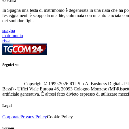
© Ansa
In Spagna una festa di matrimonio è degenerata in una rissa che ha port
festeggiamenti è scoppiata una lite, culminata con un'auto lanciata contr
dei suoi due figli.
spagna
matrimonio
rissa
Seguici su
Copyright © 1999-
2026
RTI S.p.A. Business Digital - P.I
Bassi) - Uffici Viale Europa 46, 20093 Cologno Monzese (MI)
Rispett
artificiale generativa. È altresì fatto divieto espresso di utilizzare mez
Legal
Corporate
Privacy Policy
Cookie Policy
Sezioni