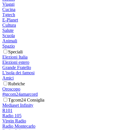
Viaggi
Cucina
Tgtech
E-Planet
Cultura
Salute
Scuola
Animali
Spazio
Speciali
Elezioni Italia
Elezioni estero
Grande Fratello
L'isola dei famosi
Amici
Rubriche
Oroscopo
#tgcom24amarcord
Tgcom24 Consiglia
Mediaset Infinity
R101
Radio 105
Virgin Radio
Radio Montecarlo