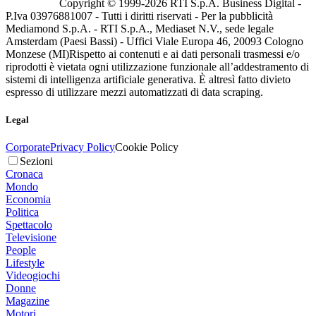
Copyright © 1999-
2026
RTI S.p.A. Business Digital -
P.Iva 03976881007 - Tutti i diritti riservati - Per la pubblicità
Mediamond S.p.A. - RTI S.p.A., Mediaset N.V., sede legale
Amsterdam (Paesi Bassi) - Uffici Viale Europa 46, 20093 Cologno
Monzese (MI)
Rispetto ai contenuti e ai dati personali trasmessi e/o
riprodotti è vietata ogni utilizzazione funzionale all’addestramento di
sistemi di intelligenza artificiale generativa. È altresì fatto divieto
espresso di utilizzare mezzi automatizzati di data scraping.
Legal
Corporate
Privacy Policy
Cookie Policy
Sezioni
Cronaca
Mondo
Economia
Politica
Spettacolo
Televisione
People
Lifestyle
Videogiochi
Donne
Magazine
Motori