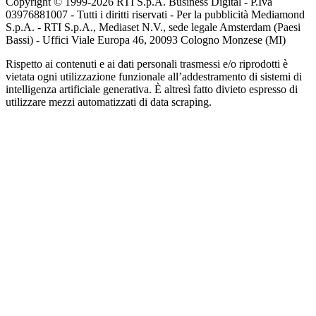
Copyright © 1999-
2026
RTI S.p.A. Business Digital - P.Iva
03976881007 - Tutti i diritti riservati - Per la pubblicità Mediamond
S.p.A. - RTI S.p.A., Mediaset N.V., sede legale Amsterdam (Paesi
Bassi) - Uffici Viale Europa 46, 20093 Cologno Monzese (MI)
Rispetto ai contenuti e ai dati personali trasmessi e/o riprodotti è
vietata ogni utilizzazione funzionale all’addestramento di sistemi di
intelligenza artificiale generativa. È altresì fatto divieto espresso di
utilizzare mezzi automatizzati di data scraping.