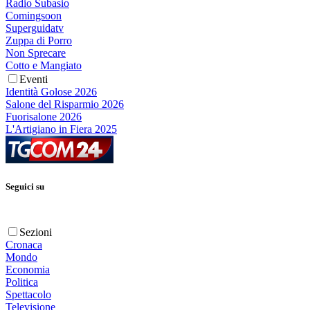
Radio Subasio
Comingsoon
Superguidatv
Zuppa di Porro
Non Sprecare
Cotto e Mangiato
Eventi
Identità Golose 2026
Salone del Risparmio 2026
Fuorisalone 2026
L'Artigiano in Fiera 2025
Seguici su
Sezioni
Cronaca
Mondo
Economia
Politica
Spettacolo
Televisione