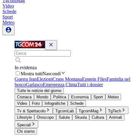
TgcomMag
Video
Schede
Sport
Meteo
In evidenza
Mostra tutti
Nascondi
Guerra Iran
Elezioni
Crans Montana
Epstein Files
Famiglia nel
bosco
Garlasco
Emergenza Clima
Tutti i dossier
Tutte le notizie del giorno
Cronaca
Mondo
Politica
Economia
Sport
Meteo
Video
Foto
Infografiche
Schede
Tv & Spettacolo
TgcomLab
TgcomMag
TgTech
Lifestyle
Oroscopo
Salute
Skuola
Cultura
Animali
Speciali
Chi siamo