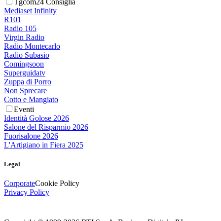
Tgcom24 Consiglia
Mediaset Infinity
R101
Radio 105
Virgin Radio
Radio Montecarlo
Radio Subasio
Comingsoon
Superguidatv
Zuppa di Porro
Non Sprecare
Cotto e Mangiato
Eventi
Identità Golose 2026
Salone del Risparmio 2026
Fuorisalone 2026
L'Artigiano in Fiera 2025
Legal
Corporate
Cookie Policy
Privacy Policy