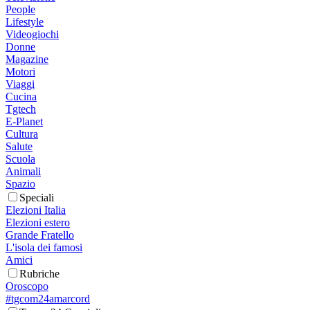
People
Lifestyle
Videogiochi
Donne
Magazine
Motori
Viaggi
Cucina
Tgtech
E-Planet
Cultura
Salute
Scuola
Animali
Spazio
Speciali
Elezioni Italia
Elezioni estero
Grande Fratello
L'isola dei famosi
Amici
Rubriche
Oroscopo
#tgcom24amarcord