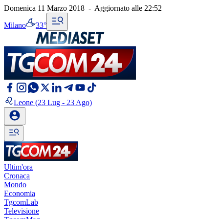
Domenica 11 Marzo 2018
-
Aggiornato alle
22:52
Milano
33°
Leone
(23 Lug - 23 Ago)
Ultim'ora
Cronaca
Mondo
Economia
TgcomLab
Televisione