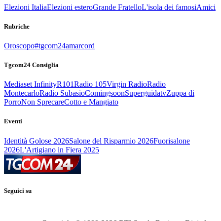
Elezioni Italia
Elezioni estero
Grande Fratello
L'isola dei famosi
Amici
Rubriche
Oroscopo
#tgcom24amarcord
Tgcom24 Consiglia
Mediaset Infinity
R101
Radio 105
Virgin Radio
Radio
Montecarlo
Radio Subasio
Comingsoon
Superguidatv
Zuppa di
Porro
Non Sprecare
Cotto e Mangiato
Eventi
Identità Golose 2026
Salone del Risparmio 2026
Fuorisalone
2026
L'Artigiano in Fiera 2025
Seguici su