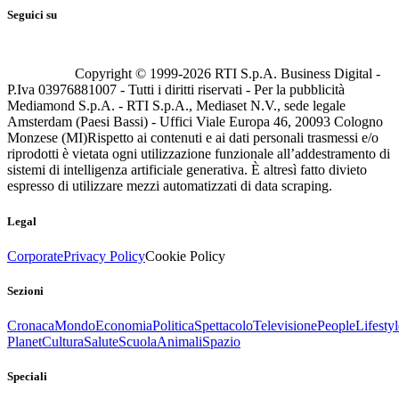
Seguici su
Copyright © 1999-
2026
RTI S.p.A. Business Digital -
P.Iva 03976881007 - Tutti i diritti riservati - Per la pubblicità
Mediamond S.p.A. - RTI S.p.A., Mediaset N.V., sede legale
Amsterdam (Paesi Bassi) - Uffici Viale Europa 46, 20093 Cologno
Monzese (MI)
Rispetto ai contenuti e ai dati personali trasmessi e/o
riprodotti è vietata ogni utilizzazione funzionale all’addestramento di
sistemi di intelligenza artificiale generativa. È altresì fatto divieto
espresso di utilizzare mezzi automatizzati di data scraping.
Legal
Corporate
Privacy Policy
Cookie Policy
Sezioni
Cronaca
Mondo
Economia
Politica
Spettacolo
Televisione
People
Lifestyl
Planet
Cultura
Salute
Scuola
Animali
Spazio
Speciali