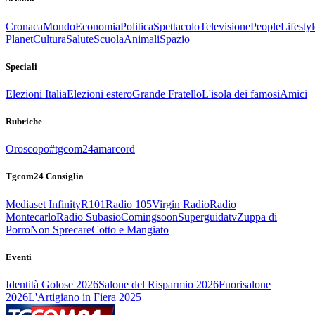
Cronaca
Mondo
Economia
Politica
Spettacolo
Televisione
People
Lifestyl
Planet
Cultura
Salute
Scuola
Animali
Spazio
Speciali
Elezioni Italia
Elezioni estero
Grande Fratello
L'isola dei famosi
Amici
Rubriche
Oroscopo
#tgcom24amarcord
Tgcom24 Consiglia
Mediaset Infinity
R101
Radio 105
Virgin Radio
Radio
Montecarlo
Radio Subasio
Comingsoon
Superguidatv
Zuppa di
Porro
Non Sprecare
Cotto e Mangiato
Eventi
Identità Golose 2026
Salone del Risparmio 2026
Fuorisalone
2026
L'Artigiano in Fiera 2025