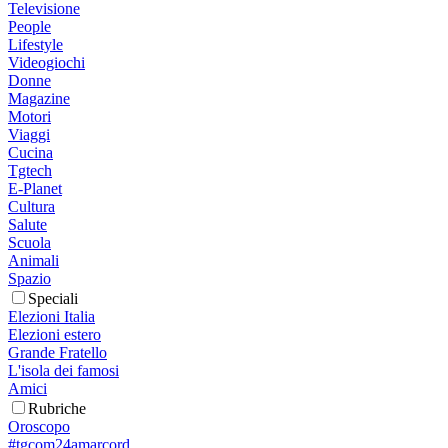
Televisione
People
Lifestyle
Videogiochi
Donne
Magazine
Motori
Viaggi
Cucina
Tgtech
E-Planet
Cultura
Salute
Scuola
Animali
Spazio
Speciali
Elezioni Italia
Elezioni estero
Grande Fratello
L'isola dei famosi
Amici
Rubriche
Oroscopo
#tgcom24amarcord