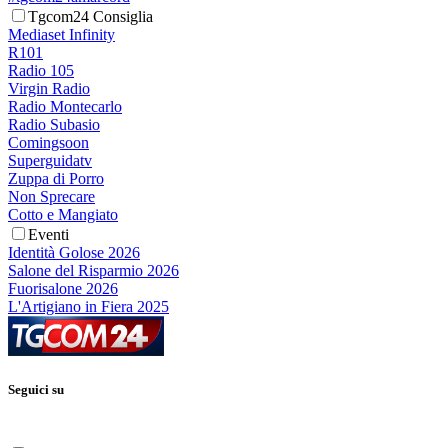
Tgcom24 Consiglia
Mediaset Infinity
R101
Radio 105
Virgin Radio
Radio Montecarlo
Radio Subasio
Comingsoon
Superguidatv
Zuppa di Porro
Non Sprecare
Cotto e Mangiato
Eventi
Identità Golose 2026
Salone del Risparmio 2026
Fuorisalone 2026
L'Artigiano in Fiera 2025
Seguici su