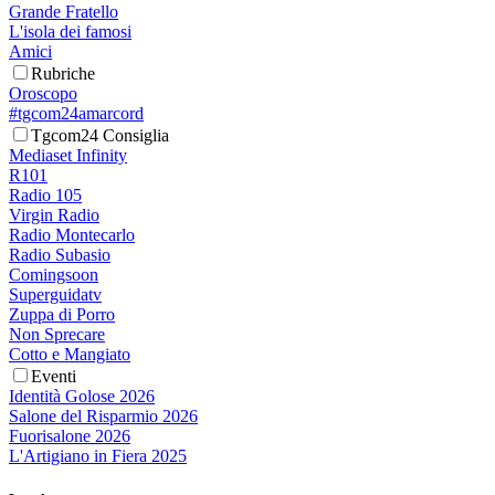
Grande Fratello
L'isola dei famosi
Amici
Rubriche
Oroscopo
#tgcom24amarcord
Tgcom24 Consiglia
Mediaset Infinity
R101
Radio 105
Virgin Radio
Radio Montecarlo
Radio Subasio
Comingsoon
Superguidatv
Zuppa di Porro
Non Sprecare
Cotto e Mangiato
Eventi
Identità Golose 2026
Salone del Risparmio 2026
Fuorisalone 2026
L'Artigiano in Fiera 2025