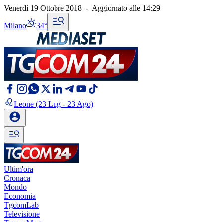
Venerdì 19 Ottobre 2018
-
Aggiornato alle
14:29
Milano
34°
Leone
(23 Lug - 23 Ago)
Ultim'ora
Cronaca
Mondo
Economia
TgcomLab
Televisione