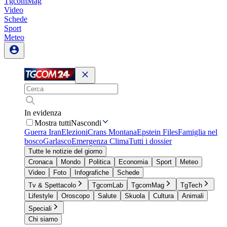
TgcomMag
Video
Schede
Sport
Meteo
In evidenza
Mostra tutti
Nascondi
Guerra Iran
Elezioni
Crans Montana
Epstein Files
Famiglia nel
bosco
Garlasco
Emergenza Clima
Tutti i dossier
Tutte le notizie del giorno
Cronaca
Mondo
Politica
Economia
Sport
Meteo
Video
Foto
Infografiche
Schede
Tv & Spettacolo
TgcomLab
TgcomMag
TgTech
Lifestyle
Oroscopo
Salute
Skuola
Cultura
Animali
Speciali
Chi siamo