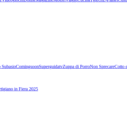
 Subasio
Comingsoon
Superguidatv
Zuppa di Porro
Non Sprecare
Cotto 
tigiano in Fiera 2025