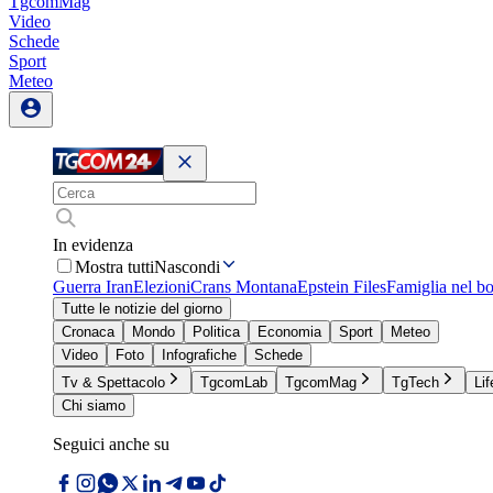
TgcomMag
Video
Schede
Sport
Meteo
In evidenza
Mostra tutti
Nascondi
Guerra Iran
Elezioni
Crans Montana
Epstein Files
Famiglia nel b
Tutte le notizie del giorno
Cronaca
Mondo
Politica
Economia
Sport
Meteo
Video
Foto
Infografiche
Schede
Tv & Spettacolo
TgcomLab
TgcomMag
TgTech
Lif
Chi siamo
Seguici anche su