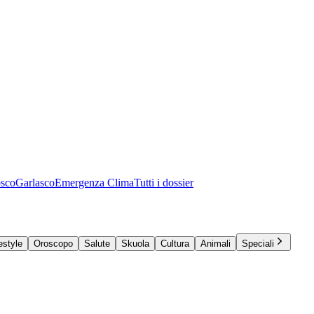
osco
Garlasco
Emergenza Clima
Tutti i dossier
estyle
Oroscopo
Salute
Skuola
Cultura
Animali
Speciali