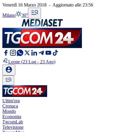
Venerdì 16 Marzo 2018
-
Aggiornato alle
23:56
Milano
30°
Leone
(23 Lug - 23 Ago)
Ultim'ora
Cronaca
Mondo
Economia
TgcomLab
Televisione