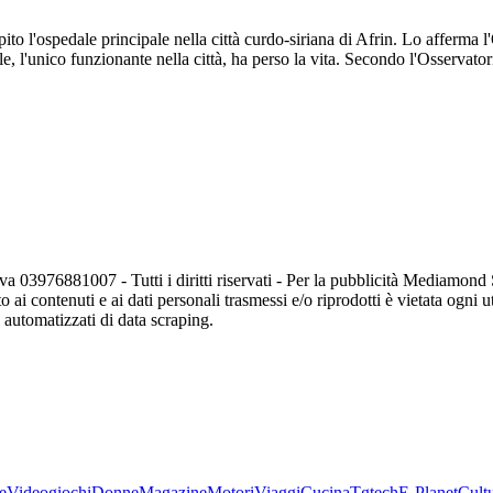
pito l'ospedale principale nella città curdo-siriana di Afrin. Lo afferma 
 l'unico funzionante nella città, ha perso la vita. Secondo l'Osservato
va 03976881007 - Tutti i diritti riservati - Per la pubblicità Mediamon
o ai contenuti e ai dati personali trasmessi e/o riprodotti è vietata ogni 
zi automatizzati di data scraping.
e
Videogiochi
Donne
Magazine
Motori
Viaggi
Cucina
Tgtech
E-Planet
Cult