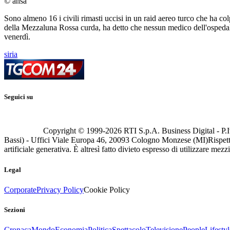
© ansa
Sono almeno 16 i civili rimasti uccisi in un raid aereo turco che ha col
della Mezzaluna Rossa curda, ha detto che nessun medico dell'ospedale,
venerdì.
siria
Seguici su
Copyright © 1999-
2026
RTI S.p.A. Business Digital - P.I
Bassi) - Uffici Viale Europa 46, 20093 Cologno Monzese (MI)
Rispett
artificiale generativa. È altresì fatto divieto espresso di utilizzare mez
Legal
Corporate
Privacy Policy
Cookie Policy
Sezioni
Cronaca
Mondo
Economia
Politica
Spettacolo
Televisione
People
Lifestyl