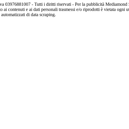
va 03976881007 - Tutti i diritti riservati - Per la pubblicità Mediamon
o ai contenuti e ai dati personali trasmessi e/o riprodotti è vietata ogni 
zi automatizzati di data scraping.