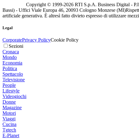
Copyright © 1999-
2026
RTI S.p.A. Business Digital - P.I
Bassi) - Uffici Viale Europa 46, 20093 Cologno Monzese (MI)
Rispett
artificiale generativa. È altresì fatto divieto espresso di utilizzare mez
Legal
Corporate
Privacy Policy
Cookie Policy
Sezioni
Cronaca
Mondo
Economia
Politica
Spettacolo
Televisione
People
Lifestyle
Videogiochi
Donne
Magazine
Motori
Viaggi
Cucina
Tgtech
E-Planet