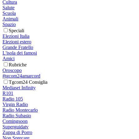
Cultura
Salute
Scuola
Animali
Spazio
Speciali
Elezioni Italia
Elezioni estero
Grande Fratello
L'isola dei famosi
Amici
Rubriche
Oroscopo
#tgcom24amarcord
Tgcom24 Consiglia
Mediaset Infinity
R101
Radio 105
Virgin Radio
Radio Montecarlo
Radio Subasio
Comingsoon
Superguidatv
Zuppa di Porro
Non Sprecare