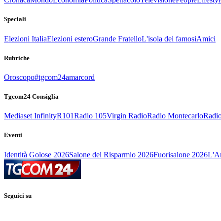
Speciali
Elezioni Italia
Elezioni estero
Grande Fratello
L'isola dei famosi
Amici
Rubriche
Oroscopo
#tgcom24amarcord
Tgcom24 Consiglia
Mediaset Infinity
R101
Radio 105
Virgin Radio
Radio Montecarlo
Radio
Eventi
Identità Golose 2026
Salone del Risparmio 2026
Fuorisalone 2026
L'Ar
Seguici su