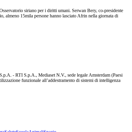
l'Osservatorio siriano per i diritti umani. Serwan Bery, co-presidente
rio, almeno 15mila persone hanno lasciato Afrin nella giornata di
d S.p.A. - RTI S.p.A., Mediaset N.V., sede legale Amsterdam (Paesi
utilizzazione funzionale all’addestramento di sistemi di intelligenza
ura
Salute
Scuola
Animali
Spazio