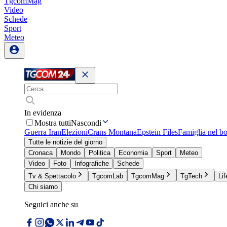
TgcomMag
Video
Schede
Sport
Meteo
In evidenza
Mostra tutti
Nascondi
Guerra Iran
Elezioni
Crans Montana
Epstein Files
Famiglia nel b
Tutte le notizie del giorno
Cronaca
Mondo
Politica
Economia
Sport
Meteo
Video
Foto
Infografiche
Schede
Tv & Spettacolo
TgcomLab
TgcomMag
TgTech
Lif
Chi siamo
Seguici anche su