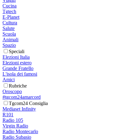
Viaggi
Cucina
Tgtech
E-Planet
Cultura
Salute
Scuola
Animali
Spazio
Speciali
Elezioni Italia
Elezioni estero
Grande Fratello
L'isola dei famosi
Amici
Rubriche
Oroscopo
#tgcom24amarcord
Tgcom24 Consiglia
Mediaset Infinity
R101
Radio 105
Virgin Radio
Radio Montecarlo
Radio Subasio