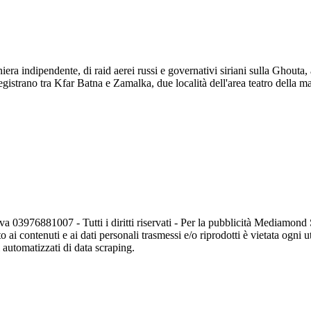
aniera indipendente, di raid aerei russi e governativi siriani sulla Ghouta,
gistrano tra Kfar Batna e Zamalka, due località dell'area teatro della ma
va 03976881007 - Tutti i diritti riservati - Per la pubblicità Mediamon
o ai contenuti e ai dati personali trasmessi e/o riprodotti è vietata ogni 
zi automatizzati di data scraping.