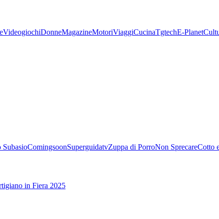
e
Videogiochi
Donne
Magazine
Motori
Viaggi
Cucina
Tgtech
E-Planet
Cult
 Subasio
Comingsoon
Superguidatv
Zuppa di Porro
Non Sprecare
Cotto 
tigiano in Fiera 2025