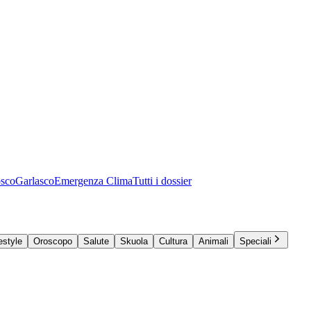
osco
Garlasco
Emergenza Clima
Tutti i dossier
estyle
Oroscopo
Salute
Skuola
Cultura
Animali
Speciali