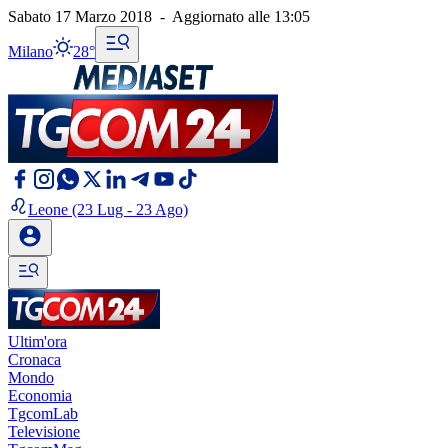
Sabato 17 Marzo 2018
-
Aggiornato alle
13:05
Milano
28°
Leone
(23 Lug - 23 Ago)
Ultim'ora
Cronaca
Mondo
Economia
TgcomLab
Televisione