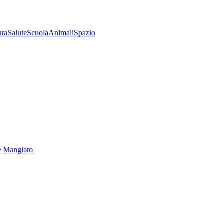
ura
Salute
Scuola
Animali
Spazio
e Mangiato