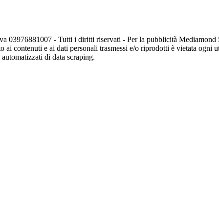
va 03976881007 - Tutti i diritti riservati - Per la pubblicità Mediamon
o ai contenuti e ai dati personali trasmessi e/o riprodotti è vietata ogni 
zi automatizzati di data scraping.