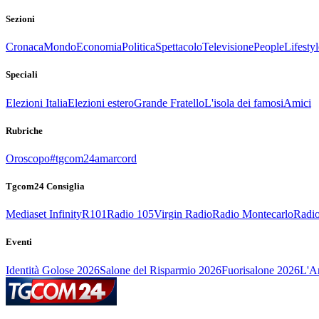
Sezioni
Cronaca
Mondo
Economia
Politica
Spettacolo
Televisione
People
Lifestyl
Speciali
Elezioni Italia
Elezioni estero
Grande Fratello
L'isola dei famosi
Amici
Rubriche
Oroscopo
#tgcom24amarcord
Tgcom24 Consiglia
Mediaset Infinity
R101
Radio 105
Virgin Radio
Radio Montecarlo
Radio
Eventi
Identità Golose 2026
Salone del Risparmio 2026
Fuorisalone 2026
L'Ar