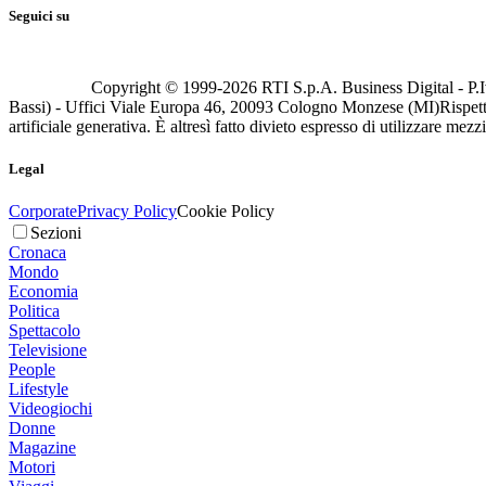
Seguici su
Copyright © 1999-
2026
RTI S.p.A. Business Digital - P.I
Bassi) - Uffici Viale Europa 46, 20093 Cologno Monzese (MI)
Rispett
artificiale generativa. È altresì fatto divieto espresso di utilizzare mez
Legal
Corporate
Privacy Policy
Cookie Policy
Sezioni
Cronaca
Mondo
Economia
Politica
Spettacolo
Televisione
People
Lifestyle
Videogiochi
Donne
Magazine
Motori