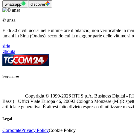
whatsapp
discover
© ansa
E' di 30 civili uccisi nelle ultime ore il bilancio, non verificabile in m
umani in Siria (Ondus), secondo cui la maggior parte delle vittime si re
siria
ghouta
Seguici su
Copyright © 1999-
2026
RTI S.p.A. Business Digital - P.I
Bassi) - Uffici Viale Europa 46, 20093 Cologno Monzese (MI)
Rispett
artificiale generativa. È altresì fatto divieto espresso di utilizzare mez
Legal
Corporate
Privacy Policy
Cookie Policy