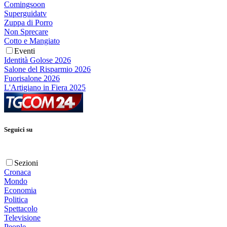
Comingsoon
Superguidatv
Zuppa di Porro
Non Sprecare
Cotto e Mangiato
Eventi
Identità Golose 2026
Salone del Risparmio 2026
Fuorisalone 2026
L'Artigiano in Fiera 2025
Seguici su
Sezioni
Cronaca
Mondo
Economia
Politica
Spettacolo
Televisione
People