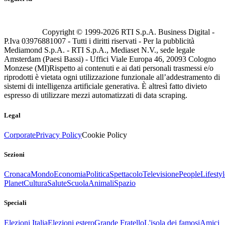
Copyright © 1999-
2026
RTI S.p.A. Business Digital -
P.Iva 03976881007 - Tutti i diritti riservati - Per la pubblicità
Mediamond S.p.A. - RTI S.p.A., Mediaset N.V., sede legale
Amsterdam (Paesi Bassi) - Uffici Viale Europa 46, 20093 Cologno
Monzese (MI)
Rispetto ai contenuti e ai dati personali trasmessi e/o
riprodotti è vietata ogni utilizzazione funzionale all’addestramento di
sistemi di intelligenza artificiale generativa. È altresì fatto divieto
espresso di utilizzare mezzi automatizzati di data scraping.
Legal
Corporate
Privacy Policy
Cookie Policy
Sezioni
Cronaca
Mondo
Economia
Politica
Spettacolo
Televisione
People
Lifestyl
Planet
Cultura
Salute
Scuola
Animali
Spazio
Speciali
Elezioni Italia
Elezioni estero
Grande Fratello
L'isola dei famosi
Amici