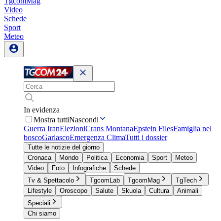
TgcomMag
Video
Schede
Sport
Meteo
In evidenza
Mostra tutti
Nascondi
Guerra Iran
Elezioni
Crans Montana
Epstein Files
Famiglia nel
bosco
Garlasco
Emergenza Clima
Tutti i dossier
Tutte le notizie del giorno
Cronaca
Mondo
Politica
Economia
Sport
Meteo
Video
Foto
Infografiche
Schede
Tv & Spettacolo
TgcomLab
TgcomMag
TgTech
Lifestyle
Oroscopo
Salute
Skuola
Cultura
Animali
Speciali
Chi siamo