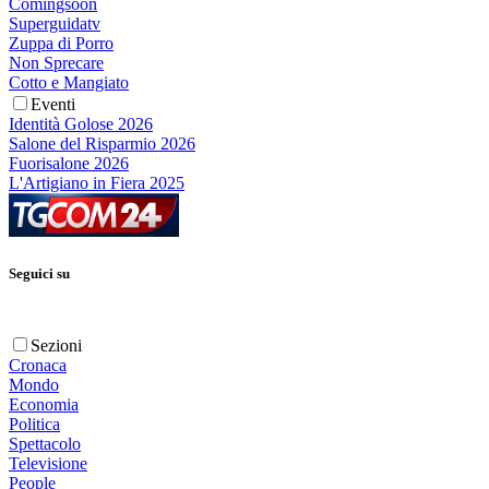
Comingsoon
Superguidatv
Zuppa di Porro
Non Sprecare
Cotto e Mangiato
Eventi
Identità Golose 2026
Salone del Risparmio 2026
Fuorisalone 2026
L'Artigiano in Fiera 2025
Seguici su
Sezioni
Cronaca
Mondo
Economia
Politica
Spettacolo
Televisione
People