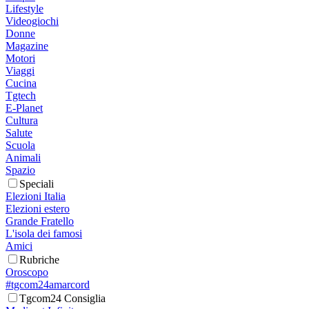
Lifestyle
Videogiochi
Donne
Magazine
Motori
Viaggi
Cucina
Tgtech
E-Planet
Cultura
Salute
Scuola
Animali
Spazio
Speciali
Elezioni Italia
Elezioni estero
Grande Fratello
L'isola dei famosi
Amici
Rubriche
Oroscopo
#tgcom24amarcord
Tgcom24 Consiglia