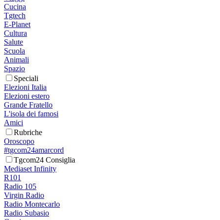
Cucina
Tgtech
E-Planet
Cultura
Salute
Scuola
Animali
Spazio
Speciali
Elezioni Italia
Elezioni estero
Grande Fratello
L'isola dei famosi
Amici
Rubriche
Oroscopo
#tgcom24amarcord
Tgcom24 Consiglia
Mediaset Infinity
R101
Radio 105
Virgin Radio
Radio Montecarlo
Radio Subasio