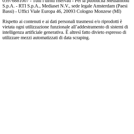
03976881007 - Tutti i diritti riservati - Per la pubblicità Mediamond
S.p.A. - RTI S.p.A., Mediaset N.V., sede legale Amsterdam (Paesi
Bassi) - Uffici Viale Europa 46, 20093 Cologno Monzese (MI)
Rispetto ai contenuti e ai dati personali trasmessi e/o riprodotti è
vietata ogni utilizzazione funzionale all’addestramento di sistemi di
intelligenza artificiale generativa. È altresì fatto divieto espresso di
utilizzare mezzi automatizzati di data scraping.