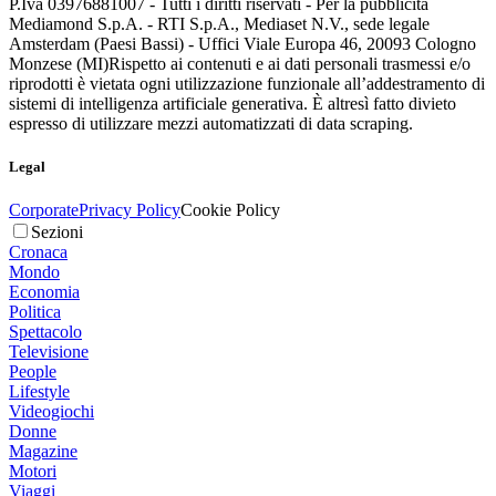
P.Iva 03976881007 - Tutti i diritti riservati - Per la pubblicità
Mediamond S.p.A. - RTI S.p.A., Mediaset N.V., sede legale
Amsterdam (Paesi Bassi) - Uffici Viale Europa 46, 20093 Cologno
Monzese (MI)
Rispetto ai contenuti e ai dati personali trasmessi e/o
riprodotti è vietata ogni utilizzazione funzionale all’addestramento di
sistemi di intelligenza artificiale generativa. È altresì fatto divieto
espresso di utilizzare mezzi automatizzati di data scraping.
Legal
Corporate
Privacy Policy
Cookie Policy
Sezioni
Cronaca
Mondo
Economia
Politica
Spettacolo
Televisione
People
Lifestyle
Videogiochi
Donne
Magazine
Motori
Viaggi