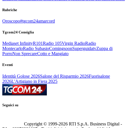
Rubriche
Oroscopo
#tgcom24amarcord
Tgcom24 Consiglia
Mediaset Infinity
R101
Radio 105
Virgin Radio
Radio
Montecarlo
Radio Subasio
Comingsoon
Superguidatv
Zuppa di
Porro
Non Sprecare
Cotto e Mangiato
Eventi
Identità Golose 2026
Salone del Risparmio 2026
Fuorisalone
2026
L'Artigiano in Fiera 2025
Seguici su
Copyright © 1999-
2026
RTI S.p.A. Business Digital -