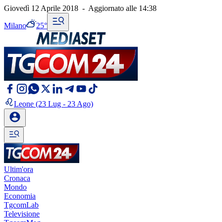
Giovedì 12 Aprile 2018
-
Aggiornato alle
14:38
Milano
25°
Leone
(23 Lug - 23 Ago)
Ultim'ora
Cronaca
Mondo
Economia
TgcomLab
Televisione