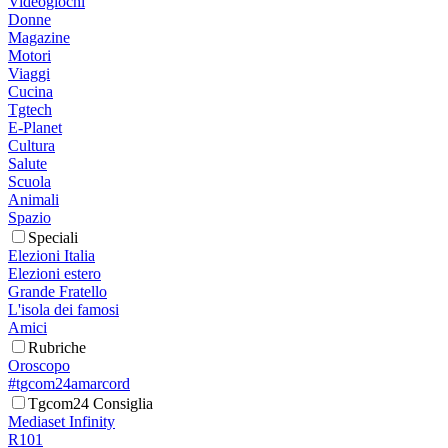
Videogiochi
Donne
Magazine
Motori
Viaggi
Cucina
Tgtech
E-Planet
Cultura
Salute
Scuola
Animali
Spazio
Speciali
Elezioni Italia
Elezioni estero
Grande Fratello
L'isola dei famosi
Amici
Rubriche
Oroscopo
#tgcom24amarcord
Tgcom24 Consiglia
Mediaset Infinity
R101