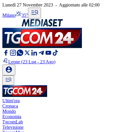
Lunedì 27 Novembre 2023
-
Aggiornato alle
02:00
Milano
35°
Leone
(23 Lug - 23 Ago)
Ultim'ora
Cronaca
Mondo
Economia
TgcomLab
Televisione