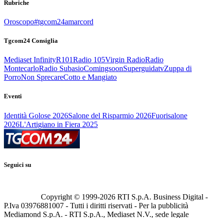
Rubriche
Oroscopo
#tgcom24amarcord
Tgcom24 Consiglia
Mediaset Infinity
R101
Radio 105
Virgin Radio
Radio
Montecarlo
Radio Subasio
Comingsoon
Superguidatv
Zuppa di
Porro
Non Sprecare
Cotto e Mangiato
Eventi
Identità Golose 2026
Salone del Risparmio 2026
Fuorisalone
2026
L'Artigiano in Fiera 2025
Seguici su
Copyright © 1999-
2026
RTI S.p.A. Business Digital -
P.Iva 03976881007 - Tutti i diritti riservati - Per la pubblicità
Mediamond S.p.A. - RTI S.p.A., Mediaset N.V., sede legale