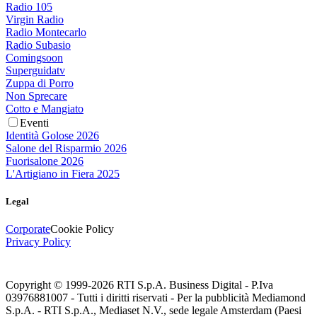
Radio 105
Virgin Radio
Radio Montecarlo
Radio Subasio
Comingsoon
Superguidatv
Zuppa di Porro
Non Sprecare
Cotto e Mangiato
Eventi
Identità Golose 2026
Salone del Risparmio 2026
Fuorisalone 2026
L'Artigiano in Fiera 2025
Legal
Corporate
Cookie Policy
Privacy Policy
Copyright © 1999-
2026
RTI S.p.A. Business Digital - P.Iva
03976881007 - Tutti i diritti riservati - Per la pubblicità Mediamond
S.p.A. - RTI S.p.A., Mediaset N.V., sede legale Amsterdam (Paesi