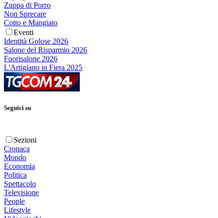
Zuppa di Porro
Non Sprecare
Cotto e Mangiato
Eventi
Identità Golose 2026
Salone del Risparmio 2026
Fuorisalone 2026
L'Artigiano in Fiera 2025
Seguici su
Sezioni
Cronaca
Mondo
Economia
Politica
Spettacolo
Televisione
People
Lifestyle