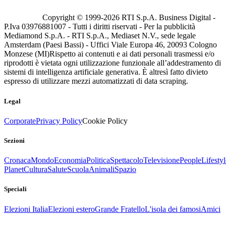
Copyright © 1999-
2026
RTI S.p.A. Business Digital -
P.Iva 03976881007 - Tutti i diritti riservati - Per la pubblicità
Mediamond S.p.A. - RTI S.p.A., Mediaset N.V., sede legale
Amsterdam (Paesi Bassi) - Uffici Viale Europa 46, 20093 Cologno
Monzese (MI)
Rispetto ai contenuti e ai dati personali trasmessi e/o
riprodotti è vietata ogni utilizzazione funzionale all’addestramento di
sistemi di intelligenza artificiale generativa. È altresì fatto divieto
espresso di utilizzare mezzi automatizzati di data scraping.
Legal
Corporate
Privacy Policy
Cookie Policy
Sezioni
Cronaca
Mondo
Economia
Politica
Spettacolo
Televisione
People
Lifestyl
Planet
Cultura
Salute
Scuola
Animali
Spazio
Speciali
Elezioni Italia
Elezioni estero
Grande Fratello
L'isola dei famosi
Amici