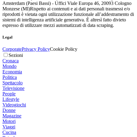
Amsterdam (Paesi Bassi) - Uffici Viale Europa 46, 20093 Cologno
Monzese (MI)
Rispetto ai contenuti e ai dati personali trasmessi e/o
riprodotti è vietata ogni utilizzazione funzionale all’addestramento di
sistemi di intelligenza artificiale generativa. È altresì fatto divieto
espresso di utilizzare mezzi automatizzati di data scraping.
Legal
Corporate
Privacy Policy
Cookie Policy
Sezioni
Cronaca
Mondo
Economia
Politica
Spettacolo
Televisione
People
Lifestyle
Videogiochi
Donne
Magazine
Motori
Viaggi
Cucina