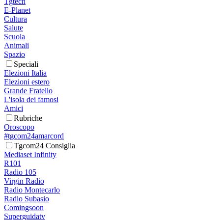
Tgtech
E-Planet
Cultura
Salute
Scuola
Animali
Spazio
Speciali
Elezioni Italia
Elezioni estero
Grande Fratello
L'isola dei famosi
Amici
Rubriche
Oroscopo
#tgcom24amarcord
Tgcom24 Consiglia
Mediaset Infinity
R101
Radio 105
Virgin Radio
Radio Montecarlo
Radio Subasio
Comingsoon
Superguidatv