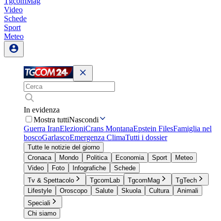
TgcomMag
Video
Schede
Sport
Meteo
In evidenza
Mostra tutti
Nascondi
Guerra Iran
Elezioni
Crans Montana
Epstein Files
Famiglia nel
bosco
Garlasco
Emergenza Clima
Tutti i dossier
Tutte le notizie del giorno
Cronaca
Mondo
Politica
Economia
Sport
Meteo
Video
Foto
Infografiche
Schede
Tv & Spettacolo
TgcomLab
TgcomMag
TgTech
Lifestyle
Oroscopo
Salute
Skuola
Cultura
Animali
Speciali
Chi siamo