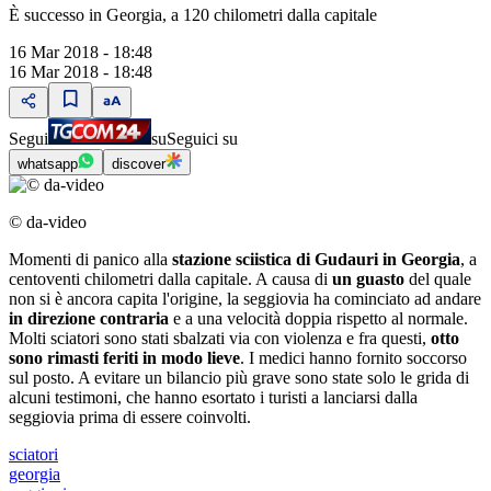
È successo in Georgia, a 120 chilometri dalla capitale
16 Mar 2018 - 18:48
16 Mar 2018 - 18:48
Segui
su
Seguici su
whatsapp
discover
© da-video
Momenti di panico alla
stazione sciistica di Gudauri in Georgia
, a
centoventi chilometri dalla capitale. A causa di
un guasto
del quale
non si è ancora capita l'origine, la seggiovia ha cominciato ad andare
in direzione contraria
e a una velocità doppia rispetto al normale.
Molti sciatori sono stati sbalzati via con violenza e fra questi,
otto
sono rimasti feriti in modo lieve
. I medici hanno fornito soccorso
sul posto. A evitare un bilancio più grave sono state solo le grida di
alcuni testimoni, che hanno esortato i turisti a lanciarsi dalla
seggiovia prima di essere coinvolti.
sciatori
georgia