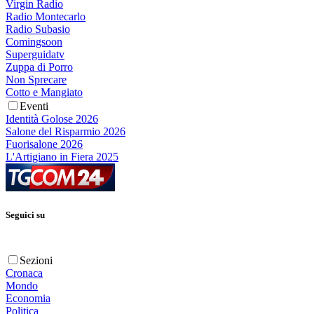
Virgin Radio
Radio Montecarlo
Radio Subasio
Comingsoon
Superguidatv
Zuppa di Porro
Non Sprecare
Cotto e Mangiato
Eventi
Identità Golose 2026
Salone del Risparmio 2026
Fuorisalone 2026
L'Artigiano in Fiera 2025
Seguici su
Sezioni
Cronaca
Mondo
Economia
Politica