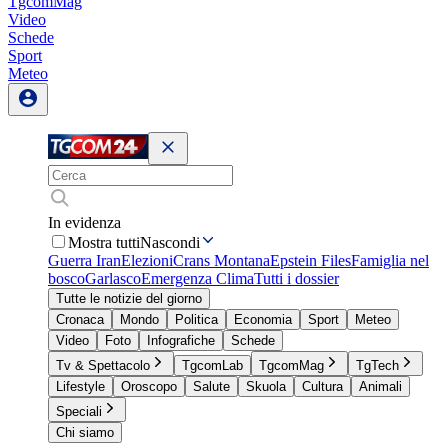
TgcomMag
Video
Schede
Sport
Meteo
In evidenza
Mostra tutti
Nascondi
Guerra Iran
Elezioni
Crans Montana
Epstein Files
Famiglia nel
bosco
Garlasco
Emergenza Clima
Tutti i dossier
Tutte le notizie del giorno
Cronaca
Mondo
Politica
Economia
Sport
Meteo
Video
Foto
Infografiche
Schede
Tv & Spettacolo
TgcomLab
TgcomMag
TgTech
Lifestyle
Oroscopo
Salute
Skuola
Cultura
Animali
Speciali
Chi siamo