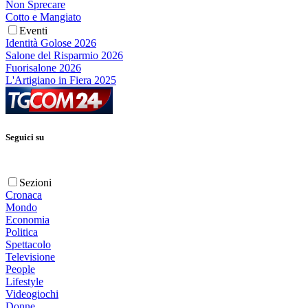
Non Sprecare
Cotto e Mangiato
Eventi
Identità Golose 2026
Salone del Risparmio 2026
Fuorisalone 2026
L'Artigiano in Fiera 2025
Seguici su
Sezioni
Cronaca
Mondo
Economia
Politica
Spettacolo
Televisione
People
Lifestyle
Videogiochi
Donne