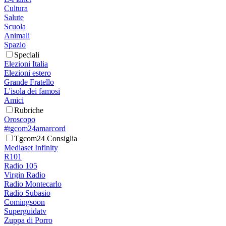
Cultura
Salute
Scuola
Animali
Spazio
Speciali
Elezioni Italia
Elezioni estero
Grande Fratello
L'isola dei famosi
Amici
Rubriche
Oroscopo
#tgcom24amarcord
Tgcom24 Consiglia
Mediaset Infinity
R101
Radio 105
Virgin Radio
Radio Montecarlo
Radio Subasio
Comingsoon
Superguidatv
Zuppa di Porro