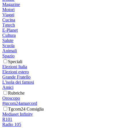
Magazine
Motori
Viaggi
Cucina
Tgtech
E-Planet
Cultura
Salute
Scuola
Animali
Spazio
Speciali
Elezioni Italia
Elezioni estero
Grande Fratello
L'isola dei famosi
Amici
Rubriche
Oroscopo
#tgcom24amarcord
Tgcom24 Consiglia
Mediaset Infinity
R101
Radio 105