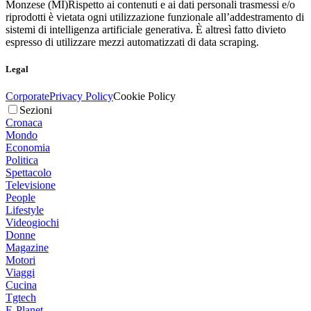
Monzese (MI)
Rispetto ai contenuti e ai dati personali trasmessi e/o
riprodotti è vietata ogni utilizzazione funzionale all’addestramento di
sistemi di intelligenza artificiale generativa. È altresì fatto divieto
espresso di utilizzare mezzi automatizzati di data scraping.
Legal
Corporate
Privacy Policy
Cookie Policy
Sezioni
Cronaca
Mondo
Economia
Politica
Spettacolo
Televisione
People
Lifestyle
Videogiochi
Donne
Magazine
Motori
Viaggi
Cucina
Tgtech
E-Planet