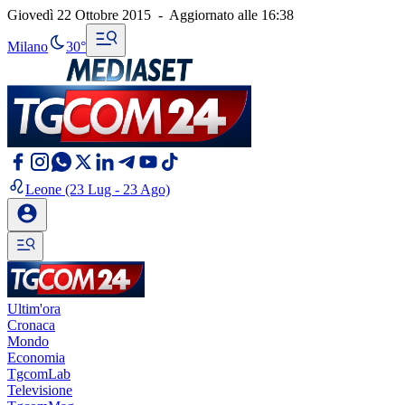
Giovedì 22 Ottobre 2015
-
Aggiornato alle
16:38
Milano
30°
Leone
(23 Lug - 23 Ago)
Ultim'ora
Cronaca
Mondo
Economia
TgcomLab
Televisione