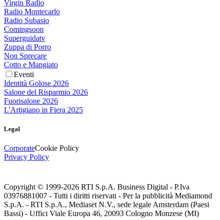
Virgin Radio
Radio Montecarlo
Radio Subasio
Comingsoon
Superguidatv
Zuppa di Porro
Non Sprecare
Cotto e Mangiato
Eventi
Identità Golose 2026
Salone del Risparmio 2026
Fuorisalone 2026
L'Artigiano in Fiera 2025
Legal
Corporate
Cookie Policy
Privacy Policy
Copyright © 1999-
2026
RTI S.p.A. Business Digital - P.Iva
03976881007 - Tutti i diritti riservati - Per la pubblicità Mediamond
S.p.A. - RTI S.p.A., Mediaset N.V., sede legale Amsterdam (Paesi
Bassi) - Uffici Viale Europa 46, 20093 Cologno Monzese (MI)