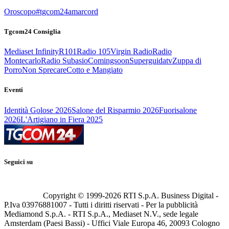
Oroscopo
#tgcom24amarcord
Tgcom24 Consiglia
Mediaset Infinity
R101
Radio 105
Virgin Radio
Radio
Montecarlo
Radio Subasio
Comingsoon
Superguidatv
Zuppa di
Porro
Non Sprecare
Cotto e Mangiato
Eventi
Identità Golose 2026
Salone del Risparmio 2026
Fuorisalone
2026
L'Artigiano in Fiera 2025
Seguici su
Copyright © 1999-
2026
RTI S.p.A. Business Digital -
P.Iva 03976881007 - Tutti i diritti riservati - Per la pubblicità
Mediamond S.p.A. - RTI S.p.A., Mediaset N.V., sede legale
Amsterdam (Paesi Bassi) - Uffici Viale Europa 46, 20093 Cologno