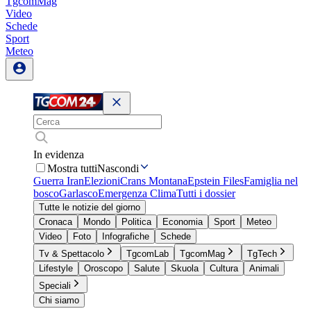
TgcomMag
Video
Schede
Sport
Meteo
In evidenza
Mostra tutti
Nascondi
Guerra Iran
Elezioni
Crans Montana
Epstein Files
Famiglia nel
bosco
Garlasco
Emergenza Clima
Tutti i dossier
Tutte le notizie del giorno
Cronaca
Mondo
Politica
Economia
Sport
Meteo
Video
Foto
Infografiche
Schede
Tv & Spettacolo
TgcomLab
TgcomMag
TgTech
Lifestyle
Oroscopo
Salute
Skuola
Cultura
Animali
Speciali
Chi siamo