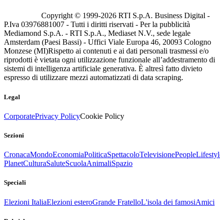
Copyright © 1999-
2026
RTI S.p.A. Business Digital -
P.Iva 03976881007 - Tutti i diritti riservati - Per la pubblicità
Mediamond S.p.A. - RTI S.p.A., Mediaset N.V., sede legale
Amsterdam (Paesi Bassi) - Uffici Viale Europa 46, 20093 Cologno
Monzese (MI)
Rispetto ai contenuti e ai dati personali trasmessi e/o
riprodotti è vietata ogni utilizzazione funzionale all’addestramento di
sistemi di intelligenza artificiale generativa. È altresì fatto divieto
espresso di utilizzare mezzi automatizzati di data scraping.
Legal
Corporate
Privacy Policy
Cookie Policy
Sezioni
Cronaca
Mondo
Economia
Politica
Spettacolo
Televisione
People
Lifestyl
Planet
Cultura
Salute
Scuola
Animali
Spazio
Speciali
Elezioni Italia
Elezioni estero
Grande Fratello
L'isola dei famosi
Amici