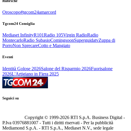
Rubriche
Oroscopo
#tgcom24amarcord
Tgcom24 Consiglia
Mediaset Infinity
R101
Radio 105
Virgin Radio
Radio
Montecarlo
Radio Subasio
Comingsoon
Superguidatv
Zuppa di
Porro
Non Sprecare
Cotto e Mangiato
Eventi
Identità Golose 2026
Salone del Risparmio 2026
Fuorisalone
2026
L'Artigiano in Fiera 2025
Seguici su
Copyright © 1999-
2026
RTI S.p.A. Business Digital -
P.Iva 03976881007 - Tutti i diritti riservati - Per la pubblicità
Mediamond S.p.A. - RTI S.p.A., Mediaset N.V., sede legale