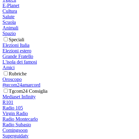
E-Planet
Cultura
Salute
Scuola
Animali
Spazio
Speciali
Elezioni Italia
Elezioni estero
Grande Fratello
L'isola dei famosi
Amici
Rubriche
Oroscopo
#tgcom24amarcord
Tgcom24 Consiglia
Mediaset Infinity
R101
Radio 105
Virgin Radio
Radio Montecarlo
Radio Subasio
Comingsoon
Superguidatv