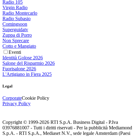
Radio 105
Virgin Radio
Radio Montecarlo
Radio Subasio
Comingsoon
Superguidatv
Zuppa di Porro
Non Sprecare
Cotto e Mangiato
Eventi
Identità Golose 2026
Salone del Risparmio 2026
Fuorisalone 2026
L'Artigiano in Fiera 2025
Legal
Corporate
Cookie Policy
Privacy Policy
Copyright © 1999-
2026
RTI S.p.A. Business Digital - P.Iva
03976881007 - Tutti i diritti riservati - Per la pubblicità Mediamond
S.p.A. - RTI S.p.A., Mediaset N.V., sede legale Amsterdam (Paesi