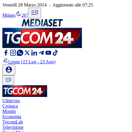
Venerdì 28 Marzo 2014
-
Aggiornato alle
07:25
Milano
26°
Leone
(23 Lug - 23 Ago)
Ultim'ora
Cronaca
Mondo
Economia
TgcomLab
Televisione