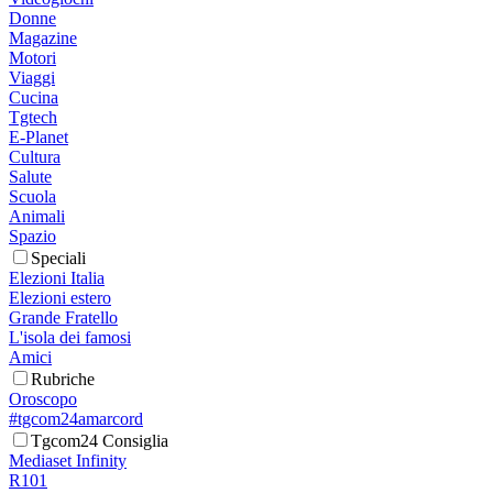
Donne
Magazine
Motori
Viaggi
Cucina
Tgtech
E-Planet
Cultura
Salute
Scuola
Animali
Spazio
Speciali
Elezioni Italia
Elezioni estero
Grande Fratello
L'isola dei famosi
Amici
Rubriche
Oroscopo
#tgcom24amarcord
Tgcom24 Consiglia
Mediaset Infinity
R101