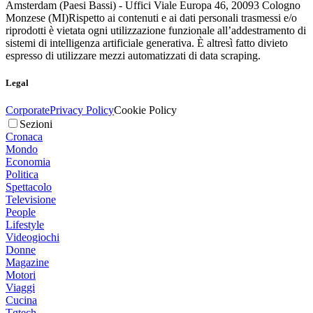
Amsterdam (Paesi Bassi) - Uffici Viale Europa 46, 20093 Cologno
Monzese (MI)
Rispetto ai contenuti e ai dati personali trasmessi e/o
riprodotti è vietata ogni utilizzazione funzionale all’addestramento di
sistemi di intelligenza artificiale generativa. È altresì fatto divieto
espresso di utilizzare mezzi automatizzati di data scraping.
Legal
Corporate
Privacy Policy
Cookie Policy
Sezioni
Cronaca
Mondo
Economia
Politica
Spettacolo
Televisione
People
Lifestyle
Videogiochi
Donne
Magazine
Motori
Viaggi
Cucina
Tgtech