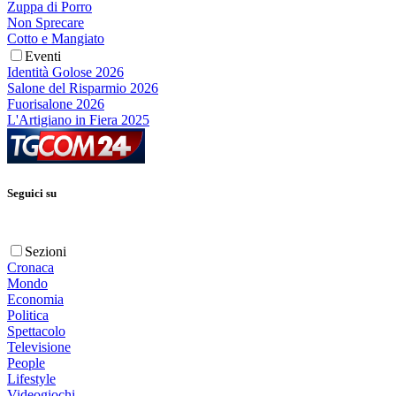
Zuppa di Porro
Non Sprecare
Cotto e Mangiato
Eventi
Identità Golose 2026
Salone del Risparmio 2026
Fuorisalone 2026
L'Artigiano in Fiera 2025
Seguici su
Sezioni
Cronaca
Mondo
Economia
Politica
Spettacolo
Televisione
People
Lifestyle
Videogiochi