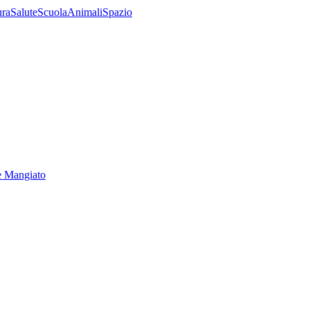
ura
Salute
Scuola
Animali
Spazio
e Mangiato