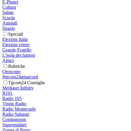
E-Planet
Cultura
Salute
Scuola
Animali
Spazio
Speciali
Elezioni Italia
Elezioni estero
Grande Fratello
L'isola dei famosi
Amici
Rubriche
Oroscopo
#tgcom24amarcord
Tgcom24 Consiglia
Mediaset Infinity
R101
Radio 105
Virgin Radio
Radio Montecarlo
Radio Subasio
Comingsoon
Superguidatv
Zuppa di Porro