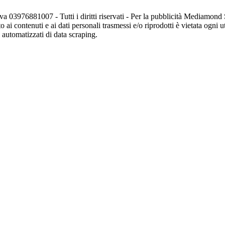
va 03976881007 - Tutti i diritti riservati - Per la pubblicità Mediamon
o ai contenuti e ai dati personali trasmessi e/o riprodotti è vietata ogni 
zi automatizzati di data scraping.