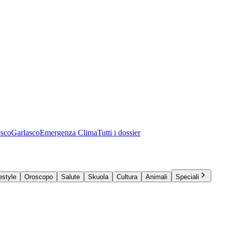
osco
Garlasco
Emergenza Clima
Tutti i dossier
estyle
Oroscopo
Salute
Skuola
Cultura
Animali
Speciali