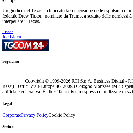
© -afp
Un giudice del Texas ha bloccato la sospensione delle espulsioni di imm
federale Drew Tipton, nominato da Trump, a seguito delle perplessità l
interpellare il Texas.
Texas
Joe Biden
Seguici su
Copyright © 1999-
2026
RTI S.p.A. Business Digital - P.I
Bassi) - Uffici Viale Europa 46, 20093 Cologno Monzese (MI)
Rispett
artificiale generativa. È altresì fatto divieto espresso di utilizzare mez
Legal
Corporate
Privacy Policy
Cookie Policy
Sezioni