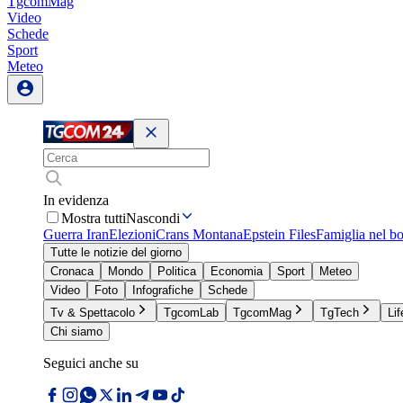
TgcomMag
Video
Schede
Sport
Meteo
In evidenza
Mostra tutti
Nascondi
Guerra Iran
Elezioni
Crans Montana
Epstein Files
Famiglia nel b
Tutte le notizie del giorno
Cronaca
Mondo
Politica
Economia
Sport
Meteo
Video
Foto
Infografiche
Schede
Tv & Spettacolo
TgcomLab
TgcomMag
TgTech
Lif
Chi siamo
Seguici anche su