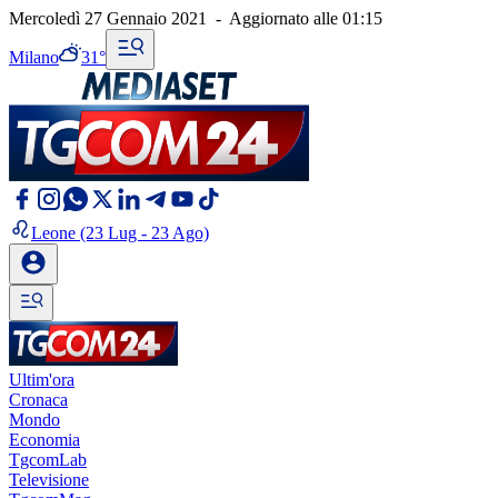
Mercoledì 27 Gennaio 2021
-
Aggiornato alle
01:15
Milano
31°
Leone
(23 Lug - 23 Ago)
Ultim'ora
Cronaca
Mondo
Economia
TgcomLab
Televisione