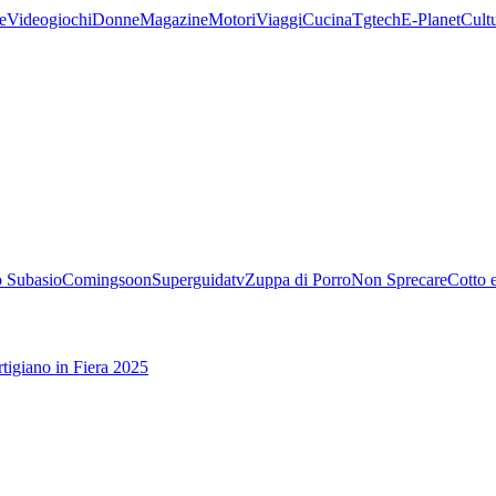
e
Videogiochi
Donne
Magazine
Motori
Viaggi
Cucina
Tgtech
E-Planet
Cult
 Subasio
Comingsoon
Superguidatv
Zuppa di Porro
Non Sprecare
Cotto 
tigiano in Fiera 2025