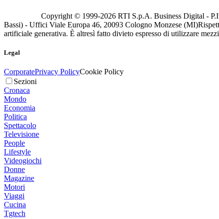
Copyright © 1999-
2026
RTI S.p.A. Business Digital - P.I
Bassi) - Uffici Viale Europa 46, 20093 Cologno Monzese (MI)
Rispett
artificiale generativa. È altresì fatto divieto espresso di utilizzare mez
Legal
Corporate
Privacy Policy
Cookie Policy
Sezioni
Cronaca
Mondo
Economia
Politica
Spettacolo
Televisione
People
Lifestyle
Videogiochi
Donne
Magazine
Motori
Viaggi
Cucina
Tgtech