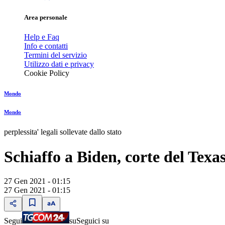
Area personale
Help e Faq
Info e contatti
Termini del servizio
Utilizzo dati e privacy
Cookie Policy
Mondo
Mondo
perplessita' legali sollevate dallo stato
Schiaffo a Biden, corte del Texas
27 Gen 2021 - 01:15
27 Gen 2021 - 01:15
Segui
su
Seguici su