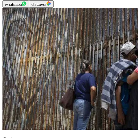
whatsapp
discover