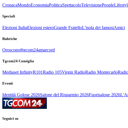
Cronaca
Mondo
Economia
Politica
Spettacolo
Televisione
People
Lifestyl
Speciali
Elezioni Italia
Elezioni estero
Grande Fratello
L'isola dei famosi
Amici
Rubriche
Oroscopo
#tgcom24amarcord
Tgcom24 Consiglia
Mediaset Infinity
R101
Radio 105
Virgin Radio
Radio Montecarlo
Radio
Eventi
Identità Golose 2026
Salone del Risparmio 2026
Fuorisalone 2026
L'Ar
Seguici su