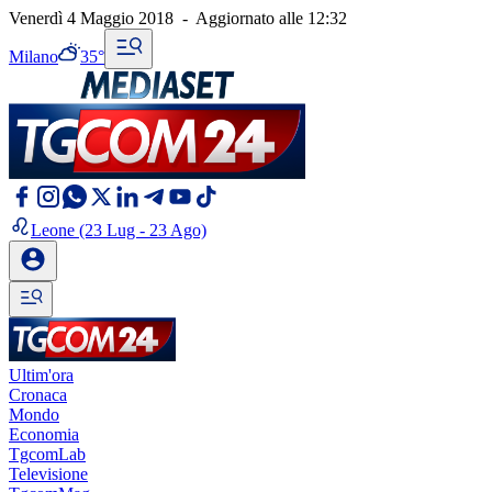
Venerdì 4 Maggio 2018
-
Aggiornato alle
12:32
Milano
35°
Leone
(23 Lug - 23 Ago)
Ultim'ora
Cronaca
Mondo
Economia
TgcomLab
Televisione