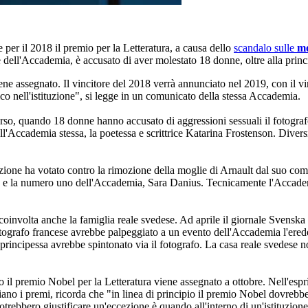
per il 2018 il premio per la Letteratura, a causa dello
scandalo sulle
mo
dell'Accademia, è accusato di aver molestato 18 donne, oltre alla princi
 assegnato. Il vincitore del 2018 verrà annunciato nel 2019, con il vincit
co nell'istituzione", si legge in un comunicato della stessa Accademia.
so, quando 18 donne hanno accusato di aggressioni sessuali il fotograf
Accademia stessa, la poetessa e scrittrice Katarina Frostenson. Diversi 
ione ha votato contro la rimozione della moglie di Arnault dal suo com
stenson e la numero uno dell'Accademia, Sara Danius. Tecnicamente l'Acc
oinvolta anche la famiglia reale svedese. Ad aprile il giornale Svenska 
fotografo francese avrebbe palpeggiato a un evento dell'Accademia l'erede 
a principessa avrebbe spintonato via il fotografo. La casa reale svedes
to il premio Nobel per la Letteratura viene assegnato a ottobre. Nell'esp
iano i premi, ricorda che "in linea di principio il premio Nobel dovrebb
otrebbero giustificare un'eccezione è quando all'interno di un'istituzione