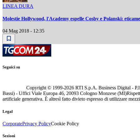
LINEA DURA
Molestie Hollywood, l'Academy espelle Cosby e Polanski: eticame
04 Mag 2018 - 12:35
Seguici su
Copyright © 1999-
2026
RTI S.p.A. Business Digital - P.I
Bassi) - Uffici Viale Europa 46, 20093 Cologno Monzese (MI)
Rispett
artificiale generativa. È altresì fatto divieto espresso di utilizzare mez
Legal
Corporate
Privacy Policy
Cookie Policy
Sezioni