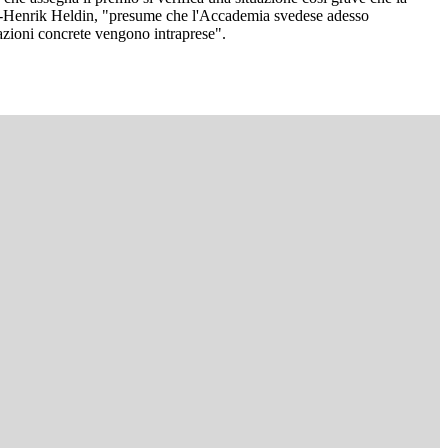
arl-Henrik Heldin, "presume che l'Accademia svedese adesso
i azioni concrete vengono intraprese".