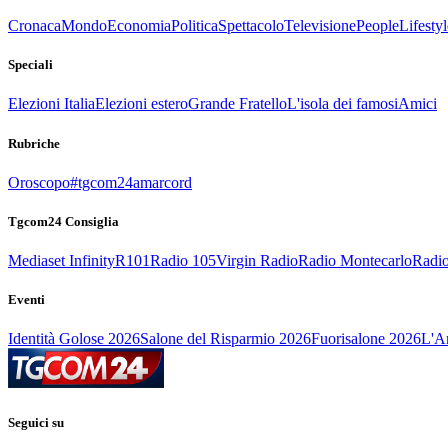
Cronaca
Mondo
Economia
Politica
Spettacolo
Televisione
People
Lifestyl
Speciali
Elezioni Italia
Elezioni estero
Grande Fratello
L'isola dei famosi
Amici
Rubriche
Oroscopo
#tgcom24amarcord
Tgcom24 Consiglia
Mediaset Infinity
R101
Radio 105
Virgin Radio
Radio Montecarlo
Radio
Eventi
Identità Golose 2026
Salone del Risparmio 2026
Fuorisalone 2026
L'Ar
Seguici su