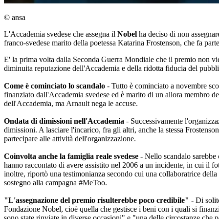
© ansa
L'Accademia svedese che assegna il
Nobel
ha deciso di non assegnare 
franco-svedese marito della poetessa Katarina Frostenson, che fa parte 
E' la prima volta dalla Seconda Guerra Mondiale che il premio non viene
diminuita reputazione dell'Accademia e della ridotta fiducia del pubbli
Come è cominciato lo scandalo
- Tutto è cominciato a novembre scor
finanziato dall'Accademia svedese ed è marito di un allora membro dell'
dell'Accademia, ma Arnault nega le accuse.
Ondata di dimissioni nell'Accademia
- Successivamente l'organizzaz
dimissioni. A lasciare l'incarico, fra gli altri, anche la stessa Fro
partecipare alle attività dell'organizzazione.
Coinvolta anche la famiglia reale svedese
- Nello scandalo sarebbe c
hanno raccontato di avere assistito nel 2006 a un incidente, in cui il 
inoltre, riportò una testimonianza secondo cui una collaboratrice dell
sostegno alla campagna #MeToo.
"L'assegnazione del premio risulterebbe poco credibile"
- Di soli
Fondazione Nobel, cioè quella che gestisce i beni con i quali si finanz
sono state rinviate in diverse occasioni" e "una delle circostanze che p