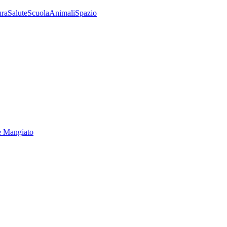
ura
Salute
Scuola
Animali
Spazio
e Mangiato