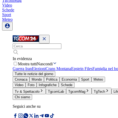
TgcomMag
Video
Schede
Sport
Meteo
In evidenza
Mostra tutti
Nascondi
Guerra Iran
Elezioni
Crans Montana
Epstein Files
Famiglia nel b
Tutte le notizie del giorno
Cronaca
Mondo
Politica
Economia
Sport
Meteo
Video
Foto
Infografiche
Schede
Tv & Spettacolo
TgcomLab
TgcomMag
TgTech
Lif
Chi siamo
Seguici anche su