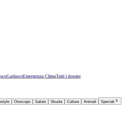
osco
Garlasco
Emergenza Clima
Tutti i dossier
estyle
Oroscopo
Salute
Skuola
Cultura
Animali
Speciali