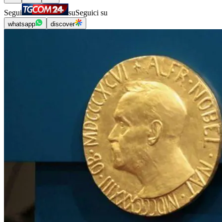
Segui
su
Seguici su
whatsapp
discover