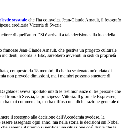
lestie sessuale
che l'ha coinvolta. Jean-Claude Arnault, il fotografo
pessa ereditaria Victoria di Svezia.
ore di quell'anno. "Si è arrivati a tale decisione alla luce della
o francese Jean-Claude Arnault, che gestiva un progetto culturale
incidenti, ricorda la Bbc, sarebbero avvenuti in sedi di proprietà
itato, composto da 18 membri, il che ha scatenato un'ondata di
ademia non prevede dimissioni, ma i membri possono smettere di
Dagbladet aveva riportato infatti le testimonianze di tre persone che
al trono di Svezia, la principessa Vittoria. Il giornale Expressen,
e non ha mai commentato, ma ha diffuso una dichiarazione generale di
rimere il sostegno alla decisione dell'Accademia svedese, la
e essere assegnato ogni anno, ma nella storia le decisioni sui Nobel
 che assegna il premio si verifica una situazione così grave che la