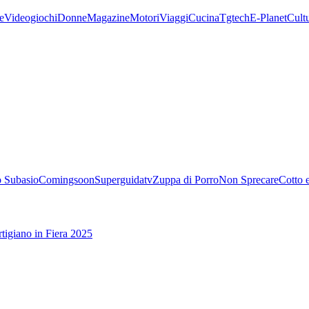
e
Videogiochi
Donne
Magazine
Motori
Viaggi
Cucina
Tgtech
E-Planet
Cult
 Subasio
Comingsoon
Superguidatv
Zuppa di Porro
Non Sprecare
Cotto 
tigiano in Fiera 2025