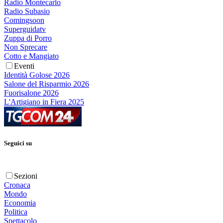
Radio Montecarlo
Radio Subasio
Comingsoon
Superguidatv
Zuppa di Porro
Non Sprecare
Cotto e Mangiato
Eventi
Identità Golose 2026
Salone del Risparmio 2026
Fuorisalone 2026
L'Artigiano in Fiera 2025
Seguici su
Sezioni
Cronaca
Mondo
Economia
Politica
Spettacolo