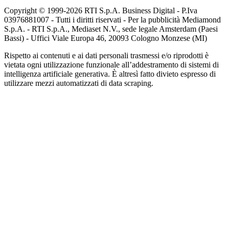
Copyright © 1999-
2026
RTI S.p.A. Business Digital - P.Iva
03976881007 - Tutti i diritti riservati - Per la pubblicità Mediamond
S.p.A. - RTI S.p.A., Mediaset N.V., sede legale Amsterdam (Paesi
Bassi) - Uffici Viale Europa 46, 20093 Cologno Monzese (MI)
Rispetto ai contenuti e ai dati personali trasmessi e/o riprodotti è
vietata ogni utilizzazione funzionale all’addestramento di sistemi di
intelligenza artificiale generativa. È altresì fatto divieto espresso di
utilizzare mezzi automatizzati di data scraping.