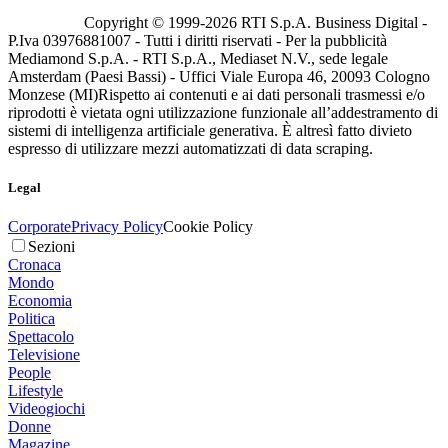
Copyright © 1999-
2026
RTI S.p.A. Business Digital -
P.Iva 03976881007 - Tutti i diritti riservati - Per la pubblicità
Mediamond S.p.A. - RTI S.p.A., Mediaset N.V., sede legale
Amsterdam (Paesi Bassi) - Uffici Viale Europa 46, 20093 Cologno
Monzese (MI)
Rispetto ai contenuti e ai dati personali trasmessi e/o
riprodotti è vietata ogni utilizzazione funzionale all’addestramento di
sistemi di intelligenza artificiale generativa. È altresì fatto divieto
espresso di utilizzare mezzi automatizzati di data scraping.
Legal
Corporate
Privacy Policy
Cookie Policy
Sezioni
Cronaca
Mondo
Economia
Politica
Spettacolo
Televisione
People
Lifestyle
Videogiochi
Donne
Magazine