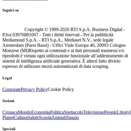
Seguici su
Copyright © 1999-
2026
RTI S.p.A. Business Digital -
P.Iva 03976881007 - Tutti i diritti riservati - Per la pubblicità
Mediamond S.p.A. - RTI S.p.A., Mediaset N.V., sede legale
Amsterdam (Paesi Bassi) - Uffici Viale Europa 46, 20093 Cologno
Monzese (MI)
Rispetto ai contenuti e ai dati personali trasmessi e/o
riprodotti è vietata ogni utilizzazione funzionale all’addestramento di
sistemi di intelligenza artificiale generativa. È altresì fatto divieto
espresso di utilizzare mezzi automatizzati di data scraping.
Legal
Corporate
Privacy Policy
Cookie Policy
Sezioni
Cronaca
Mondo
Economia
Politica
Spettacolo
Televisione
People
Lifestyl
Planet
Cultura
Salute
Scuola
Animali
Spazio
Speciali