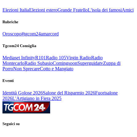
Elezioni Italia
Elezioni estero
Grande Fratello
L'isola dei famosi
Amici
Rubriche
Oroscopo
#tgcom24amarcord
Tgcom24 Consiglia
Mediaset Infinity
R101
Radio 105
Virgin Radio
Radio
Montecarlo
Radio Subasio
Comingsoon
Superguidatv
Zuppa di
Porro
Non Sprecare
Cotto e Mangiato
Eventi
Identità Golose 2026
Salone del Risparmio 2026
Fuorisalone
2026
L'Artigiano in Fiera 2025
Seguici su