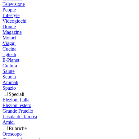
Televisione
People
Lifestyle
Videogiochi
Donne
Magazine
Motori
Viaggi
Cucina
Tgtech
E-Planet
Cultura
Salute
Scuola
Animali
Spazio
Speciali
Elezioni Italia
Elezioni estero
Grande Fratello
L'isola dei famosi
Amici
Rubriche
Oroscopo