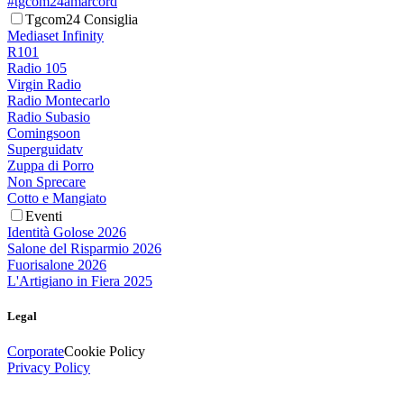
#tgcom24amarcord
Tgcom24 Consiglia
Mediaset Infinity
R101
Radio 105
Virgin Radio
Radio Montecarlo
Radio Subasio
Comingsoon
Superguidatv
Zuppa di Porro
Non Sprecare
Cotto e Mangiato
Eventi
Identità Golose 2026
Salone del Risparmio 2026
Fuorisalone 2026
L'Artigiano in Fiera 2025
Legal
Corporate
Cookie Policy
Privacy Policy