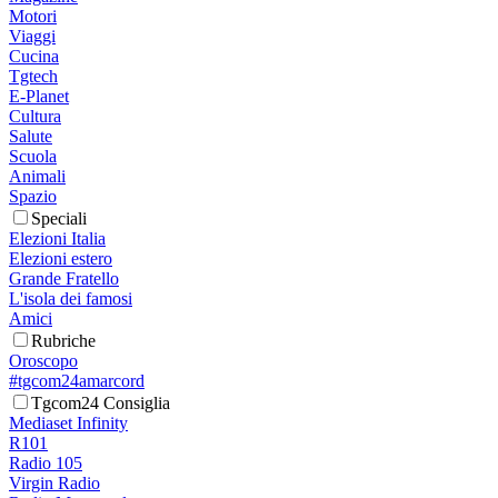
Motori
Viaggi
Cucina
Tgtech
E-Planet
Cultura
Salute
Scuola
Animali
Spazio
Speciali
Elezioni Italia
Elezioni estero
Grande Fratello
L'isola dei famosi
Amici
Rubriche
Oroscopo
#tgcom24amarcord
Tgcom24 Consiglia
Mediaset Infinity
R101
Radio 105
Virgin Radio