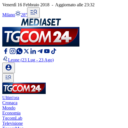
Venerdì 16 Febbraio 2018
-
Aggiornato alle
23:32
Milano
28°
Leone
(23 Lug - 23 Ago)
Ultim'ora
Cronaca
Mondo
Economia
TgcomLab
Televisione