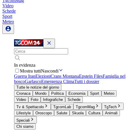
TgcomMag
Video
Schede
Sport
Meteo
In evidenza
Mostra tutti
Nascondi
Guerra Iran
Elezioni
Crans Montana
Epstein Files
Famiglia nel
bosco
Garlasco
Emergenza Clima
Tutti i dossier
Tutte le notizie del giorno
Cronaca
Mondo
Politica
Economia
Sport
Meteo
Video
Foto
Infografiche
Schede
Tv & Spettacolo
TgcomLab
TgcomMag
TgTech
Lifestyle
Oroscopo
Salute
Skuola
Cultura
Animali
Speciali
Chi siamo