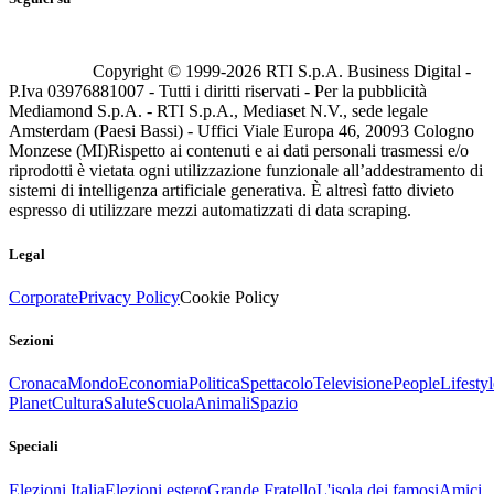
Copyright © 1999-
2026
RTI S.p.A. Business Digital -
P.Iva 03976881007 - Tutti i diritti riservati - Per la pubblicità
Mediamond S.p.A. - RTI S.p.A., Mediaset N.V., sede legale
Amsterdam (Paesi Bassi) - Uffici Viale Europa 46, 20093 Cologno
Monzese (MI)
Rispetto ai contenuti e ai dati personali trasmessi e/o
riprodotti è vietata ogni utilizzazione funzionale all’addestramento di
sistemi di intelligenza artificiale generativa. È altresì fatto divieto
espresso di utilizzare mezzi automatizzati di data scraping.
Legal
Corporate
Privacy Policy
Cookie Policy
Sezioni
Cronaca
Mondo
Economia
Politica
Spettacolo
Televisione
People
Lifestyl
Planet
Cultura
Salute
Scuola
Animali
Spazio
Speciali
Elezioni Italia
Elezioni estero
Grande Fratello
L'isola dei famosi
Amici