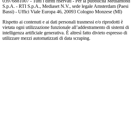
03976881007 - Tutti i diritti riservati - Per la pubblicità Mediamond
S.p.A. - RTI S.p.A., Mediaset N.V., sede legale Amsterdam (Paesi
Bassi) - Uffici Viale Europa 46, 20093 Cologno Monzese (MI)
Rispetto ai contenuti e ai dati personali trasmessi e/o riprodotti è
vietata ogni utilizzazione funzionale all’addestramento di sistemi di
intelligenza artificiale generativa. È altresì fatto divieto espresso di
utilizzare mezzi automatizzati di data scraping.