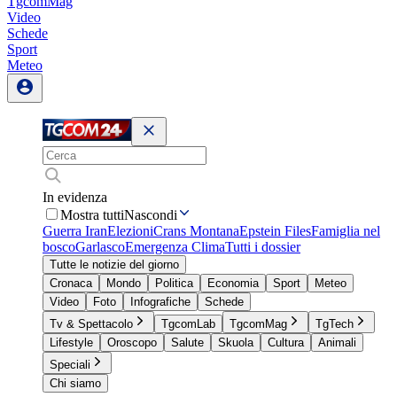
TgcomMag
Video
Schede
Sport
Meteo
In evidenza
Mostra tutti
Nascondi
Guerra Iran
Elezioni
Crans Montana
Epstein Files
Famiglia nel
bosco
Garlasco
Emergenza Clima
Tutti i dossier
Tutte le notizie del giorno
Cronaca
Mondo
Politica
Economia
Sport
Meteo
Video
Foto
Infografiche
Schede
Tv & Spettacolo
TgcomLab
TgcomMag
TgTech
Lifestyle
Oroscopo
Salute
Skuola
Cultura
Animali
Speciali
Chi siamo