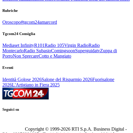
Rubriche
Oroscopo
#tgcom24amarcord
Tgcom24 Consiglia
Mediaset Infinity
R101
Radio 105
Virgin Radio
Radio
Montecarlo
Radio Subasio
Comingsoon
Superguidatv
Zuppa di
Porro
Non Sprecare
Cotto e Mangiato
Eventi
Identità Golose 2026
Salone del Risparmio 2026
Fuorisalone
2026
L'Artigiano in Fiera 2025
Seguici su
Copyright © 1999-
2026
RTI S.p.A. Business Digital -