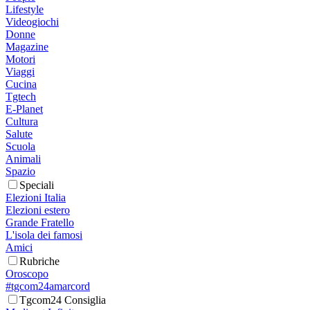
Lifestyle
Videogiochi
Donne
Magazine
Motori
Viaggi
Cucina
Tgtech
E-Planet
Cultura
Salute
Scuola
Animali
Spazio
Speciali
Elezioni Italia
Elezioni estero
Grande Fratello
L'isola dei famosi
Amici
Rubriche
Oroscopo
#tgcom24amarcord
Tgcom24 Consiglia