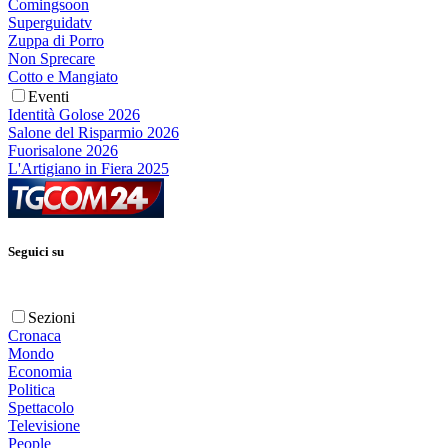
Comingsoon
Superguidatv
Zuppa di Porro
Non Sprecare
Cotto e Mangiato
Eventi
Identità Golose 2026
Salone del Risparmio 2026
Fuorisalone 2026
L'Artigiano in Fiera 2025
Seguici su
Sezioni
Cronaca
Mondo
Economia
Politica
Spettacolo
Televisione
People