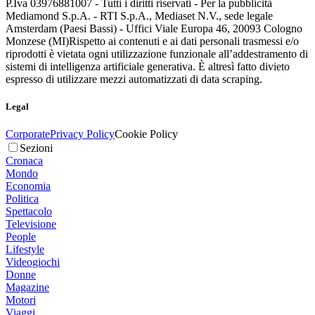
P.Iva 03976881007 - Tutti i diritti riservati - Per la pubblicità
Mediamond S.p.A. - RTI S.p.A., Mediaset N.V., sede legale
Amsterdam (Paesi Bassi) - Uffici Viale Europa 46, 20093 Cologno
Monzese (MI)
Rispetto ai contenuti e ai dati personali trasmessi e/o
riprodotti è vietata ogni utilizzazione funzionale all’addestramento di
sistemi di intelligenza artificiale generativa. È altresì fatto divieto
espresso di utilizzare mezzi automatizzati di data scraping.
Legal
Corporate
Privacy Policy
Cookie Policy
Sezioni
Cronaca
Mondo
Economia
Politica
Spettacolo
Televisione
People
Lifestyle
Videogiochi
Donne
Magazine
Motori
Viaggi