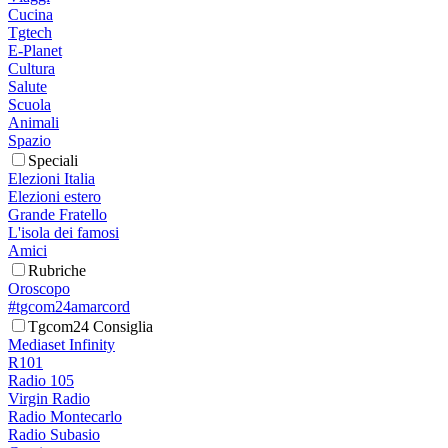
Cucina
Tgtech
E-Planet
Cultura
Salute
Scuola
Animali
Spazio
Speciali
Elezioni Italia
Elezioni estero
Grande Fratello
L'isola dei famosi
Amici
Rubriche
Oroscopo
#tgcom24amarcord
Tgcom24 Consiglia
Mediaset Infinity
R101
Radio 105
Virgin Radio
Radio Montecarlo
Radio Subasio