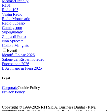
Mediaset Infinity
R101
Radio 105
Virgin Radio
Radio Montecarlo
Radio Subasio
Comingsoon
Superguidatv
Zuppa di Porro
Non Sprecare
Cotto e Mangiato
Eventi
Identità Golose 2026
Salone del Risparmio 2026
Fuorisalone 2026
L'Artigiano in Fiera 2025
Legal
Corporate
Cookie Policy
Privacy Policy
Copyright © 1999-
2026
RTI S.p.A. Business Digital - P.Iva