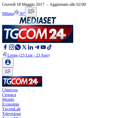
Giovedì 18 Maggio 2017
-
Aggiornato alle
02:00
Milano
30°
Leone
(23 Lug - 23 Ago)
Ultim'ora
Cronaca
Mondo
Economia
TgcomLab
Televisione