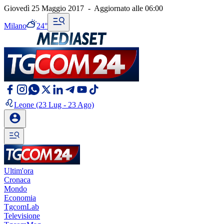
Giovedì 25 Maggio 2017
-
Aggiornato alle
06:00
Milano
24°
Leone
(23 Lug - 23 Ago)
Ultim'ora
Cronaca
Mondo
Economia
TgcomLab
Televisione