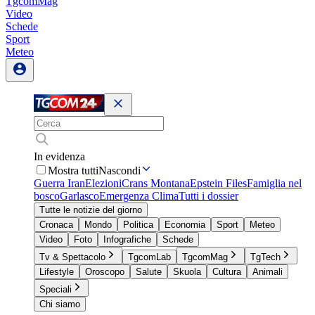
TgcomMag
Video
Schede
Sport
Meteo
In evidenza
Mostra tutti
Nascondi
Guerra Iran
Elezioni
Crans Montana
Epstein Files
Famiglia nel
bosco
Garlasco
Emergenza Clima
Tutti i dossier
Tutte le notizie del giorno
Cronaca
Mondo
Politica
Economia
Sport
Meteo
Video
Foto
Infografiche
Schede
Tv & Spettacolo
TgcomLab
TgcomMag
TgTech
Lifestyle
Oroscopo
Salute
Skuola
Cultura
Animali
Speciali
Chi siamo