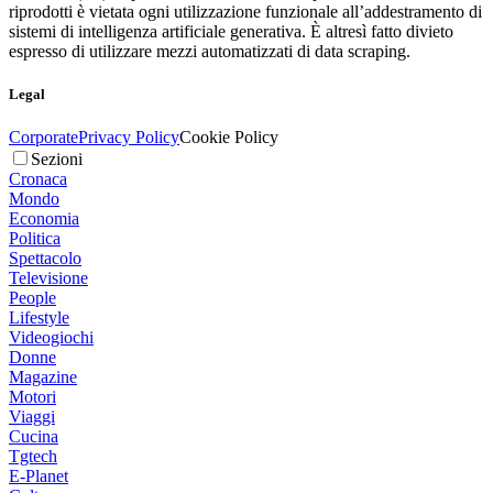
riprodotti è vietata ogni utilizzazione funzionale all’addestramento di
sistemi di intelligenza artificiale generativa. È altresì fatto divieto
espresso di utilizzare mezzi automatizzati di data scraping.
Legal
Corporate
Privacy Policy
Cookie Policy
Sezioni
Cronaca
Mondo
Economia
Politica
Spettacolo
Televisione
People
Lifestyle
Videogiochi
Donne
Magazine
Motori
Viaggi
Cucina
Tgtech
E-Planet