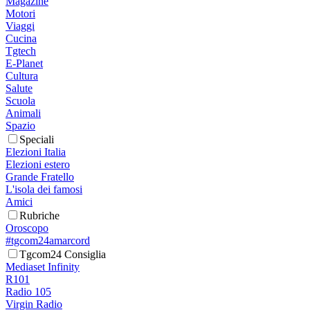
Magazine
Motori
Viaggi
Cucina
Tgtech
E-Planet
Cultura
Salute
Scuola
Animali
Spazio
Speciali
Elezioni Italia
Elezioni estero
Grande Fratello
L'isola dei famosi
Amici
Rubriche
Oroscopo
#tgcom24amarcord
Tgcom24 Consiglia
Mediaset Infinity
R101
Radio 105
Virgin Radio