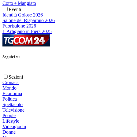
Cotto e Mangiato
Eventi
Identità Golose 2026
Salone del Risparmio 2026
Fuorisalone 2026
L'Artigiano in Fiera 2025
Seguici su
Sezioni
Cronaca
Mondo
Economia
Politica
Spettacolo
Televisione
People
Lifestyle
Videogiochi
Donne