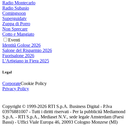
Radio Montecarlo
Radio Subasio
Comingsoon
Superguidatv
Zuppa di Porro
Non Sprecare
Cotto e Mangiato
Eventi
Identità Golose 2026
Salone del Risparmio 2026
Fuorisalone 2026
L'Artigiano in Fiera 2025
Legal
Corporate
Cookie Policy
Privacy Policy
Copyright © 1999-
2026
RTI S.p.A. Business Digital - P.Iva
03976881007 - Tutti i diritti riservati - Per la pubblicità Mediamond
S.p.A. - RTI S.p.A., Mediaset N.V., sede legale Amsterdam (Paesi
Bassi) - Uffici Viale Europa 46, 20093 Cologno Monzese (MI)