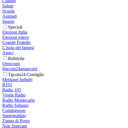
Cultura
Salute
Scuola
Animali
Spazio
Speciali
Elezioni Italia
Elezioni estero
Grande Fratello
L'isola dei famosi
Amici
Rubriche
Oroscopo
#tgcom24amarcord
Tgcom24 Consiglia
Mediaset Infinity
R101
Radio 105
Virgin Radio
Radio Montecarlo
Radio Subasio
Comingsoon
Superguidatv
Zuppa di Porro
Non Sprecare