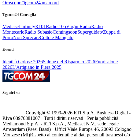
Oroscopo
#tgcom24amarcord
Tgcom24 Consiglia
Mediaset Infinity
R101
Radio 105
Virgin Radio
Radio
Montecarlo
Radio Subasio
Comingsoon
Superguidatv
Zuppa di
Porro
Non Sprecare
Cotto e Mangiato
Eventi
Identità Golose 2026
Salone del Risparmio 2026
Fuorisalone
2026
L'Artigiano in Fiera 2025
Seguici su
Copyright © 1999-
2026
RTI S.p.A. Business Digital -
P.Iva 03976881007 - Tutti i diritti riservati - Per la pubblicità
Mediamond S.p.A. - RTI S.p.A., Mediaset N.V., sede legale
Amsterdam (Paesi Bassi) - Uffici Viale Europa 46, 20093 Cologno
Monzese (MI)
Rispetto ai contenuti e ai dati personali trasmessi e/o