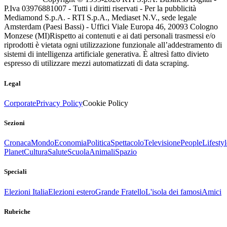
P.Iva 03976881007 - Tutti i diritti riservati - Per la pubblicità
Mediamond S.p.A. - RTI S.p.A., Mediaset N.V., sede legale
Amsterdam (Paesi Bassi) - Uffici Viale Europa 46, 20093 Cologno
Monzese (MI)
Rispetto ai contenuti e ai dati personali trasmessi e/o
riprodotti è vietata ogni utilizzazione funzionale all’addestramento di
sistemi di intelligenza artificiale generativa. È altresì fatto divieto
espresso di utilizzare mezzi automatizzati di data scraping.
Legal
Corporate
Privacy Policy
Cookie Policy
Sezioni
Cronaca
Mondo
Economia
Politica
Spettacolo
Televisione
People
Lifestyl
Planet
Cultura
Salute
Scuola
Animali
Spazio
Speciali
Elezioni Italia
Elezioni estero
Grande Fratello
L'isola dei famosi
Amici
Rubriche