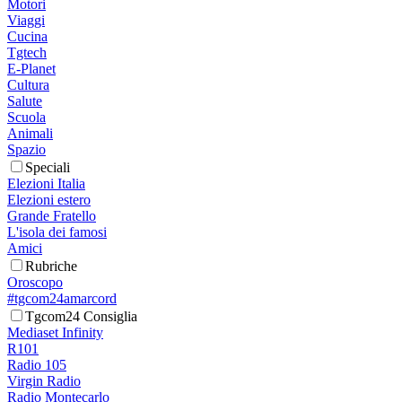
Motori
Viaggi
Cucina
Tgtech
E-Planet
Cultura
Salute
Scuola
Animali
Spazio
Speciali
Elezioni Italia
Elezioni estero
Grande Fratello
L'isola dei famosi
Amici
Rubriche
Oroscopo
#tgcom24amarcord
Tgcom24 Consiglia
Mediaset Infinity
R101
Radio 105
Virgin Radio
Radio Montecarlo