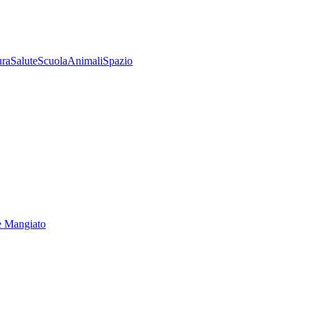
ura
Salute
Scuola
Animali
Spazio
e Mangiato