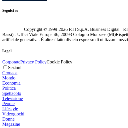
Seguici su
Copyright © 1999-
2026
RTI S.p.A. Business Digital - P.I
Bassi) - Uffici Viale Europa 46, 20093 Cologno Monzese (MI)
Rispett
artificiale generativa. È altresì fatto divieto espresso di utilizzare mez
Legal
Corporate
Privacy Policy
Cookie Policy
Sezioni
Cronaca
Mondo
Economia
Politica
Spettacolo
Televisione
People
Lifestyle
Videogiochi
Donne
Magazine