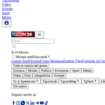
TgcomMag
Video
Schede
Sport
Meteo
In evidenza
Mostra tutti
Nascondi
Guerra Iran
Elezioni
Crans Montana
Epstein Files
Famiglia nel b
Tutte le notizie del giorno
Cronaca
Mondo
Politica
Economia
Sport
Meteo
Video
Foto
Infografiche
Schede
Tv & Spettacolo
TgcomLab
TgcomMag
TgTech
Lif
Chi siamo
Seguici anche su