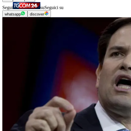
Segui
su
Seguici su
whatsapp
discover