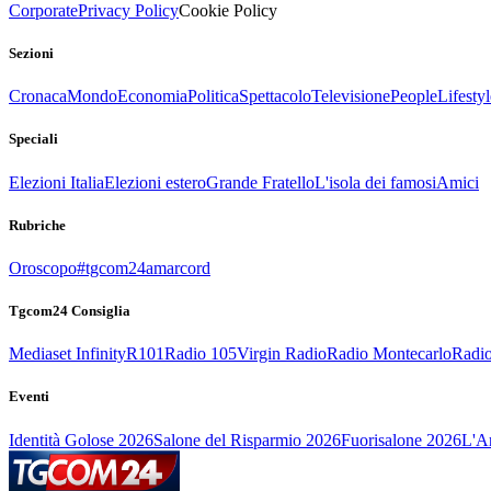
Corporate
Privacy Policy
Cookie Policy
Sezioni
Cronaca
Mondo
Economia
Politica
Spettacolo
Televisione
People
Lifestyl
Speciali
Elezioni Italia
Elezioni estero
Grande Fratello
L'isola dei famosi
Amici
Rubriche
Oroscopo
#tgcom24amarcord
Tgcom24 Consiglia
Mediaset Infinity
R101
Radio 105
Virgin Radio
Radio Montecarlo
Radio
Eventi
Identità Golose 2026
Salone del Risparmio 2026
Fuorisalone 2026
L'Ar