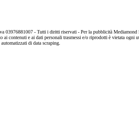
va 03976881007 - Tutti i diritti riservati - Per la pubblicità Mediamon
o ai contenuti e ai dati personali trasmessi e/o riprodotti è vietata ogni 
zi automatizzati di data scraping.