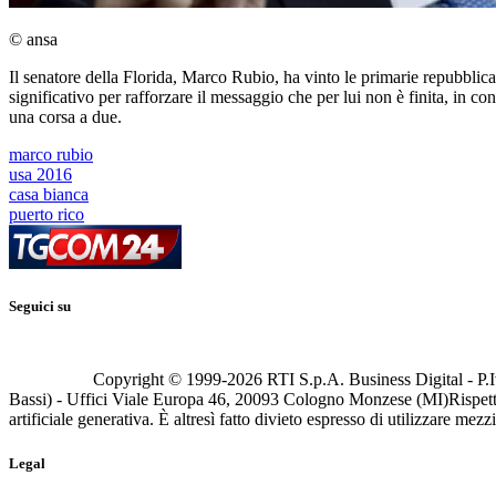
© ansa
Il senatore della Florida, Marco Rubio, ha vinto le primarie repubbli
significativo per rafforzare il messaggio che per lui non è finita, in 
una corsa a due.
marco rubio
usa 2016
casa bianca
puerto rico
Seguici su
Copyright © 1999-
2026
RTI S.p.A. Business Digital - P.I
Bassi) - Uffici Viale Europa 46, 20093 Cologno Monzese (MI)
Rispett
artificiale generativa. È altresì fatto divieto espresso di utilizzare mez
Legal