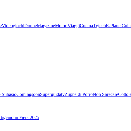
e
Videogiochi
Donne
Magazine
Motori
Viaggi
Cucina
Tgtech
E-Planet
Cult
 Subasio
Comingsoon
Superguidatv
Zuppa di Porro
Non Sprecare
Cotto 
tigiano in Fiera 2025