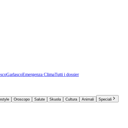
osco
Garlasco
Emergenza Clima
Tutti i dossier
estyle
Oroscopo
Salute
Skuola
Cultura
Animali
Speciali