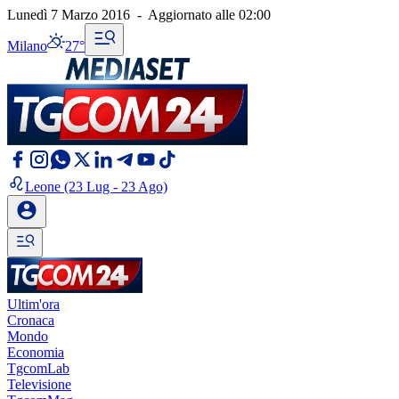
Lunedì 7 Marzo 2016
-
Aggiornato alle
02:00
Milano
27°
Leone
(23 Lug - 23 Ago)
Ultim'ora
Cronaca
Mondo
Economia
TgcomLab
Televisione