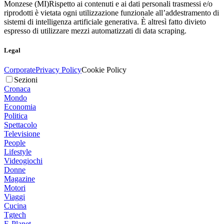
Monzese (MI)
Rispetto ai contenuti e ai dati personali trasmessi e/o
riprodotti è vietata ogni utilizzazione funzionale all’addestramento di
sistemi di intelligenza artificiale generativa. È altresì fatto divieto
espresso di utilizzare mezzi automatizzati di data scraping.
Legal
Corporate
Privacy Policy
Cookie Policy
Sezioni
Cronaca
Mondo
Economia
Politica
Spettacolo
Televisione
People
Lifestyle
Videogiochi
Donne
Magazine
Motori
Viaggi
Cucina
Tgtech
E-Planet