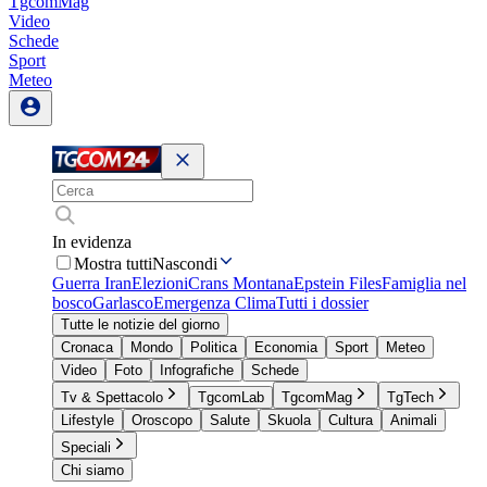
TgcomMag
Video
Schede
Sport
Meteo
In evidenza
Mostra tutti
Nascondi
Guerra Iran
Elezioni
Crans Montana
Epstein Files
Famiglia nel
bosco
Garlasco
Emergenza Clima
Tutti i dossier
Tutte le notizie del giorno
Cronaca
Mondo
Politica
Economia
Sport
Meteo
Video
Foto
Infografiche
Schede
Tv & Spettacolo
TgcomLab
TgcomMag
TgTech
Lifestyle
Oroscopo
Salute
Skuola
Cultura
Animali
Speciali
Chi siamo