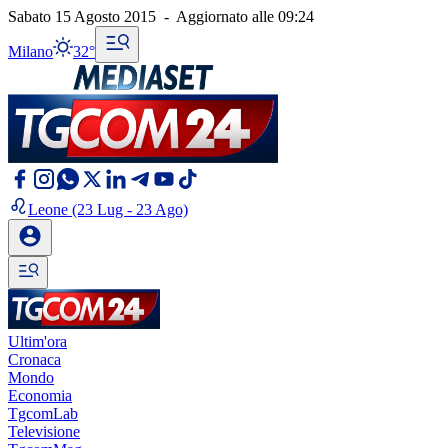
Sabato 15 Agosto 2015
-
Aggiornato alle
09:24
Milano
32°
Leone
(23 Lug - 23 Ago)
Ultim'ora
Cronaca
Mondo
Economia
TgcomLab
Televisione