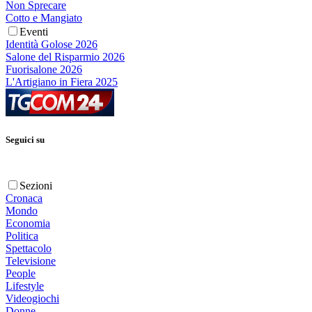
Non Sprecare
Cotto e Mangiato
Eventi
Identità Golose 2026
Salone del Risparmio 2026
Fuorisalone 2026
L'Artigiano in Fiera 2025
Seguici su
Sezioni
Cronaca
Mondo
Economia
Politica
Spettacolo
Televisione
People
Lifestyle
Videogiochi
Donne