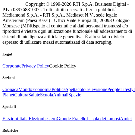
Copyright © 1999-
2026
RTI S.p.A. Business Digital -
P.Iva 03976881007 - Tutti i diritti riservati - Per la pubblicità
Mediamond S.p.A. - RTI S.p.A., Mediaset N.V., sede legale
Amsterdam (Paesi Bassi) - Uffici Viale Europa 46, 20093 Cologno
Monzese (MI)
Rispetto ai contenuti e ai dati personali trasmessi e/o
riprodotti è vietata ogni utilizzazione funzionale all’addestramento di
sistemi di intelligenza artificiale generativa. È altresì fatto divieto
espresso di utilizzare mezzi automatizzati di data scraping.
Legal
Corporate
Privacy Policy
Cookie Policy
Sezioni
Cronaca
Mondo
Economia
Politica
Spettacolo
Televisione
People
Lifestyl
Planet
Cultura
Salute
Scuola
Animali
Spazio
Speciali
Elezioni Italia
Elezioni estero
Grande Fratello
L'isola dei famosi
Amici
Rubriche