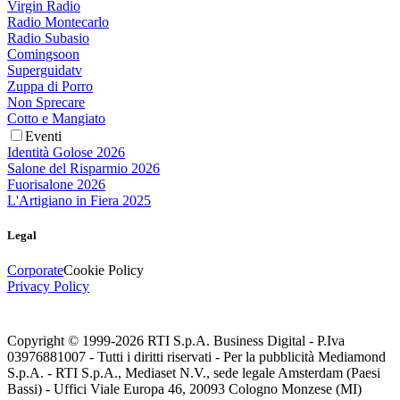
Virgin Radio
Radio Montecarlo
Radio Subasio
Comingsoon
Superguidatv
Zuppa di Porro
Non Sprecare
Cotto e Mangiato
Eventi
Identità Golose 2026
Salone del Risparmio 2026
Fuorisalone 2026
L'Artigiano in Fiera 2025
Legal
Corporate
Cookie Policy
Privacy Policy
Copyright © 1999-
2026
RTI S.p.A. Business Digital - P.Iva
03976881007 - Tutti i diritti riservati - Per la pubblicità Mediamond
S.p.A. - RTI S.p.A., Mediaset N.V., sede legale Amsterdam (Paesi
Bassi) - Uffici Viale Europa 46, 20093 Cologno Monzese (MI)