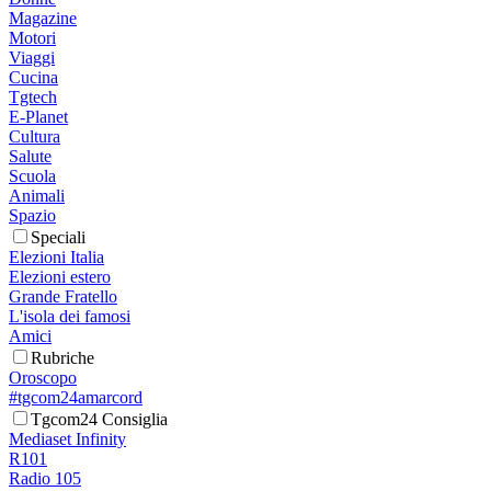
Magazine
Motori
Viaggi
Cucina
Tgtech
E-Planet
Cultura
Salute
Scuola
Animali
Spazio
Speciali
Elezioni Italia
Elezioni estero
Grande Fratello
L'isola dei famosi
Amici
Rubriche
Oroscopo
#tgcom24amarcord
Tgcom24 Consiglia
Mediaset Infinity
R101
Radio 105