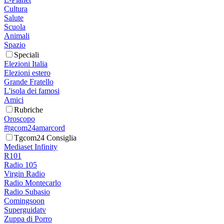
Cultura
Salute
Scuola
Animali
Spazio
Speciali
Elezioni Italia
Elezioni estero
Grande Fratello
L'isola dei famosi
Amici
Rubriche
Oroscopo
#tgcom24amarcord
Tgcom24 Consiglia
Mediaset Infinity
R101
Radio 105
Virgin Radio
Radio Montecarlo
Radio Subasio
Comingsoon
Superguidatv
Zuppa di Porro