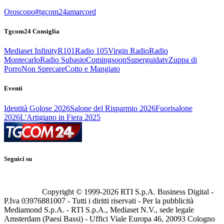
Oroscopo
#tgcom24amarcord
Tgcom24 Consiglia
Mediaset Infinity
R101
Radio 105
Virgin Radio
Radio
Montecarlo
Radio Subasio
Comingsoon
Superguidatv
Zuppa di
Porro
Non Sprecare
Cotto e Mangiato
Eventi
Identità Golose 2026
Salone del Risparmio 2026
Fuorisalone
2026
L'Artigiano in Fiera 2025
Seguici su
Copyright © 1999-
2026
RTI S.p.A. Business Digital -
P.Iva 03976881007 - Tutti i diritti riservati - Per la pubblicità
Mediamond S.p.A. - RTI S.p.A., Mediaset N.V., sede legale
Amsterdam (Paesi Bassi) - Uffici Viale Europa 46, 20093 Cologno