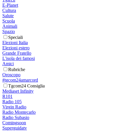
E-Planet
Cultura
Salute
Scuola
Animali
Spazio
Speciali
Elezioni Italia
Elezioni estero
Grande Fratello
L'isola dei famosi
Amici
Rubriche
Oroscopo
#tgcom24amarcord
Tgcom24 Consiglia
Mediaset Infinity
R101
Radio 105
Virgin Radio
Radio Montecarlo
Radio Subasio
Comingsoon
Superguidatv