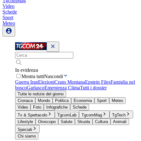
TgcomMag
Video
Schede
Sport
Meteo
In evidenza
Mostra tutti
Nascondi
Guerra Iran
Elezioni
Crans Montana
Epstein Files
Famiglia nel
bosco
Garlasco
Emergenza Clima
Tutti i dossier
Tutte le notizie del giorno
Cronaca
Mondo
Politica
Economia
Sport
Meteo
Video
Foto
Infografiche
Schede
Tv & Spettacolo
TgcomLab
TgcomMag
TgTech
Lifestyle
Oroscopo
Salute
Skuola
Cultura
Animali
Speciali
Chi siamo