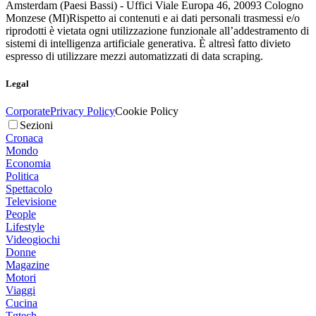
Amsterdam (Paesi Bassi) - Uffici Viale Europa 46, 20093 Cologno
Monzese (MI)
Rispetto ai contenuti e ai dati personali trasmessi e/o
riprodotti è vietata ogni utilizzazione funzionale all’addestramento di
sistemi di intelligenza artificiale generativa. È altresì fatto divieto
espresso di utilizzare mezzi automatizzati di data scraping.
Legal
Corporate
Privacy Policy
Cookie Policy
Sezioni
Cronaca
Mondo
Economia
Politica
Spettacolo
Televisione
People
Lifestyle
Videogiochi
Donne
Magazine
Motori
Viaggi
Cucina
Tgtech