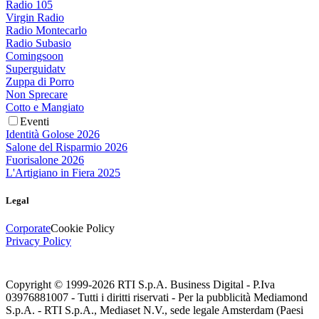
Radio 105
Virgin Radio
Radio Montecarlo
Radio Subasio
Comingsoon
Superguidatv
Zuppa di Porro
Non Sprecare
Cotto e Mangiato
Eventi
Identità Golose 2026
Salone del Risparmio 2026
Fuorisalone 2026
L'Artigiano in Fiera 2025
Legal
Corporate
Cookie Policy
Privacy Policy
Copyright © 1999-
2026
RTI S.p.A. Business Digital - P.Iva
03976881007 - Tutti i diritti riservati - Per la pubblicità Mediamond
S.p.A. - RTI S.p.A., Mediaset N.V., sede legale Amsterdam (Paesi