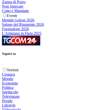
Zuppa di Porro
Non Sprecare
Cotto e Mangiato
Eventi
Identità Golose 2026
Salone del Risparmio 2026
Fuorisalone 2026
L'Artigiano in Fiera 2025
Seguici su
Sezioni
Cronaca
Mondo
Economia
Politica
Spettacolo
Televisione
People
Lifestyle
Videogiochi