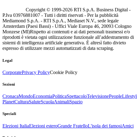
Copyright © 1999-
2026
RTI S.p.A. Business Digital -
P.Iva 03976881007 - Tutti i diritti riservati - Per la pubblicità
Mediamond S.p.A. - RTI S.p.A., Mediaset N.V., sede legale
Amsterdam (Paesi Bassi) - Uffici Viale Europa 46, 20093 Cologno
Monzese (MI)
Rispetto ai contenuti e ai dati personali trasmessi e/o
riprodotti è vietata ogni utilizzazione funzionale all’addestramento di
sistemi di intelligenza artificiale generativa. È altresì fatto divieto
espresso di utilizzare mezzi automatizzati di data scraping.
Legal
Corporate
Privacy Policy
Cookie Policy
Sezioni
Cronaca
Mondo
Economia
Politica
Spettacolo
Televisione
People
Lifestyl
Planet
Cultura
Salute
Scuola
Animali
Spazio
Speciali
Elezioni Italia
Elezioni estero
Grande Fratello
L'isola dei famosi
Amici