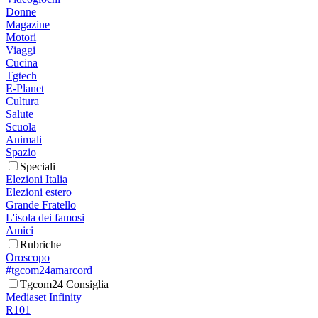
Donne
Magazine
Motori
Viaggi
Cucina
Tgtech
E-Planet
Cultura
Salute
Scuola
Animali
Spazio
Speciali
Elezioni Italia
Elezioni estero
Grande Fratello
L'isola dei famosi
Amici
Rubriche
Oroscopo
#tgcom24amarcord
Tgcom24 Consiglia
Mediaset Infinity
R101