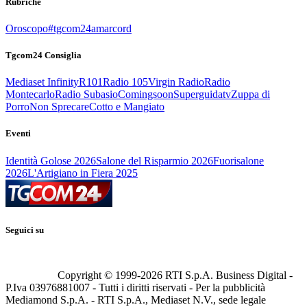
Rubriche
Oroscopo
#tgcom24amarcord
Tgcom24 Consiglia
Mediaset Infinity
R101
Radio 105
Virgin Radio
Radio
Montecarlo
Radio Subasio
Comingsoon
Superguidatv
Zuppa di
Porro
Non Sprecare
Cotto e Mangiato
Eventi
Identità Golose 2026
Salone del Risparmio 2026
Fuorisalone
2026
L'Artigiano in Fiera 2025
Seguici su
Copyright © 1999-
2026
RTI S.p.A. Business Digital -
P.Iva 03976881007 - Tutti i diritti riservati - Per la pubblicità
Mediamond S.p.A. - RTI S.p.A., Mediaset N.V., sede legale