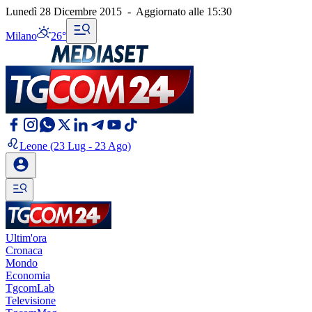
Lunedì 28 Dicembre 2015
-
Aggiornato alle
15:30
Milano
26°
Leone
(23 Lug - 23 Ago)
Ultim'ora
Cronaca
Mondo
Economia
TgcomLab
Televisione