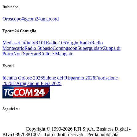
Rubriche
Oroscopo
#tgcom24amarcord
Tgcom24 Consiglia
Mediaset Infinity
R101
Radio 105
Virgin Radio
Radio
Montecarlo
Radio Subasio
Comingsoon
Superguidatv
Zuppa di
Porro
Non Sprecare
Cotto e Mangiato
Eventi
Identità Golose 2026
Salone del Risparmio 2026
Fuorisalone
2026
L'Artigiano in Fiera 2025
Seguici su
Copyright © 1999-
2026
RTI S.p.A. Business Digital -
P.Iva 03976881007 - Tutti i diritti riservati - Per la pubblicità