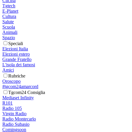
Cucina
Tgtech
E-Planet
Cultura
Salute
Scuola
Animali
Spazio
Speciali
Elezioni Italia
Elezioni estero
Grande Fratello
L'isola dei famosi
Amici
Rubriche
Oroscopo
#tgcom24amarcord
Tgcom24 Consiglia
Mediaset Infinity
R101
Radio 105
Virgin Radio
Radio Montecarlo
Radio Subasio
Comingsoon