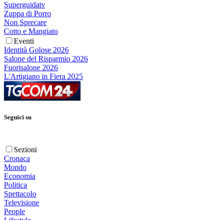
Superguidatv
Zuppa di Porro
Non Sprecare
Cotto e Mangiato
Eventi
Identità Golose 2026
Salone del Risparmio 2026
Fuorisalone 2026
L'Artigiano in Fiera 2025
Seguici su
Sezioni
Cronaca
Mondo
Economia
Politica
Spettacolo
Televisione
People