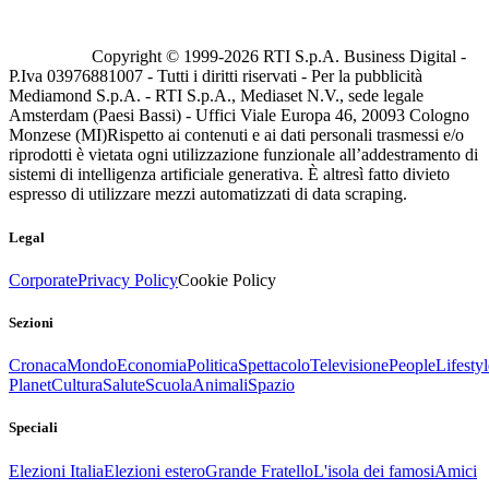
Copyright © 1999-
2026
RTI S.p.A. Business Digital -
P.Iva 03976881007 - Tutti i diritti riservati - Per la pubblicità
Mediamond S.p.A. - RTI S.p.A., Mediaset N.V., sede legale
Amsterdam (Paesi Bassi) - Uffici Viale Europa 46, 20093 Cologno
Monzese (MI)
Rispetto ai contenuti e ai dati personali trasmessi e/o
riprodotti è vietata ogni utilizzazione funzionale all’addestramento di
sistemi di intelligenza artificiale generativa. È altresì fatto divieto
espresso di utilizzare mezzi automatizzati di data scraping.
Legal
Corporate
Privacy Policy
Cookie Policy
Sezioni
Cronaca
Mondo
Economia
Politica
Spettacolo
Televisione
People
Lifestyl
Planet
Cultura
Salute
Scuola
Animali
Spazio
Speciali
Elezioni Italia
Elezioni estero
Grande Fratello
L'isola dei famosi
Amici