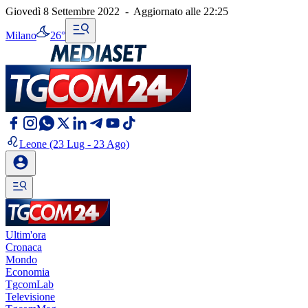
Giovedì 8 Settembre 2022
-
Aggiornato alle
22:25
Milano
26°
Leone
(23 Lug - 23 Ago)
Ultim'ora
Cronaca
Mondo
Economia
TgcomLab
Televisione