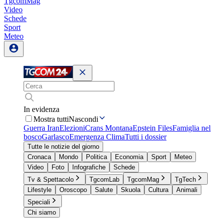
TgcomMag
Video
Schede
Sport
Meteo
In evidenza
Mostra tutti
Nascondi
Guerra Iran
Elezioni
Crans Montana
Epstein Files
Famiglia nel
bosco
Garlasco
Emergenza Clima
Tutti i dossier
Tutte le notizie del giorno
Cronaca
Mondo
Politica
Economia
Sport
Meteo
Video
Foto
Infografiche
Schede
Tv & Spettacolo
TgcomLab
TgcomMag
TgTech
Lifestyle
Oroscopo
Salute
Skuola
Cultura
Animali
Speciali
Chi siamo