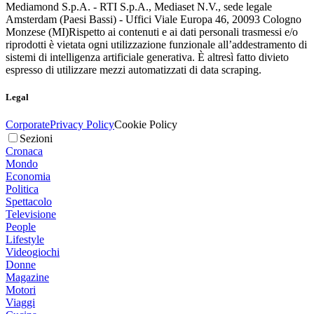
Mediamond S.p.A. - RTI S.p.A., Mediaset N.V., sede legale
Amsterdam (Paesi Bassi) - Uffici Viale Europa 46, 20093 Cologno
Monzese (MI)
Rispetto ai contenuti e ai dati personali trasmessi e/o
riprodotti è vietata ogni utilizzazione funzionale all’addestramento di
sistemi di intelligenza artificiale generativa. È altresì fatto divieto
espresso di utilizzare mezzi automatizzati di data scraping.
Legal
Corporate
Privacy Policy
Cookie Policy
Sezioni
Cronaca
Mondo
Economia
Politica
Spettacolo
Televisione
People
Lifestyle
Videogiochi
Donne
Magazine
Motori
Viaggi