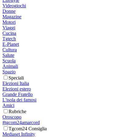
Lifestyle
Videogiochi
Donne
Magazine
Motori
Viaggi
Cucina
Tgtech
E-Planet
Cultura
Salute
Scuola
Animali
Spazio
Speciali
Elezioni Italia
Elezioni estero
Grande Fratello
L'isola dei famosi
Amici
Rubriche
Oroscopo
#tgcom24amarcord
Tgcom24 Consiglia
Mediaset Infinity