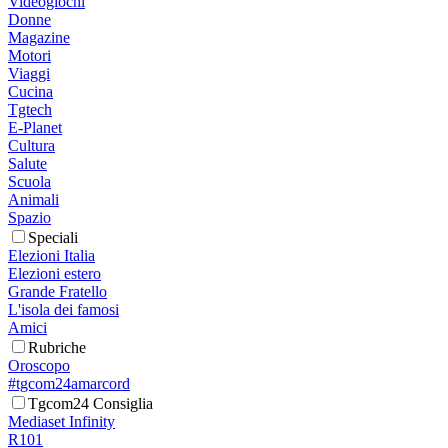
Videogiochi
Donne
Magazine
Motori
Viaggi
Cucina
Tgtech
E-Planet
Cultura
Salute
Scuola
Animali
Spazio
Speciali
Elezioni Italia
Elezioni estero
Grande Fratello
L'isola dei famosi
Amici
Rubriche
Oroscopo
#tgcom24amarcord
Tgcom24 Consiglia
Mediaset Infinity
R101