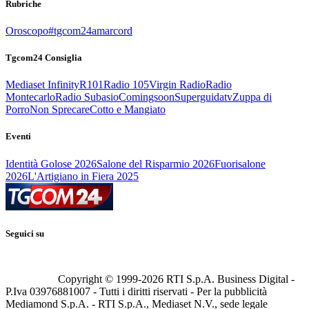
Rubriche
Oroscopo
#tgcom24amarcord
Tgcom24 Consiglia
Mediaset Infinity
R101
Radio 105
Virgin Radio
Radio
Montecarlo
Radio Subasio
Comingsoon
Superguidatv
Zuppa di
Porro
Non Sprecare
Cotto e Mangiato
Eventi
Identità Golose 2026
Salone del Risparmio 2026
Fuorisalone
2026
L'Artigiano in Fiera 2025
Seguici su
Copyright © 1999-
2026
RTI S.p.A. Business Digital -
P.Iva 03976881007 - Tutti i diritti riservati - Per la pubblicità
Mediamond S.p.A. - RTI S.p.A., Mediaset N.V., sede legale