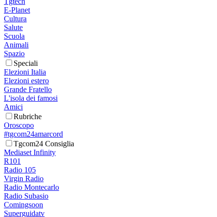
Tgtech
E-Planet
Cultura
Salute
Scuola
Animali
Spazio
Speciali
Elezioni Italia
Elezioni estero
Grande Fratello
L'isola dei famosi
Amici
Rubriche
Oroscopo
#tgcom24amarcord
Tgcom24 Consiglia
Mediaset Infinity
R101
Radio 105
Virgin Radio
Radio Montecarlo
Radio Subasio
Comingsoon
Superguidatv