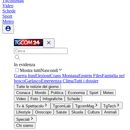
TgcomMag
Video
Schede
Sport
Meteo
In evidenza
Mostra tutti
Nascondi
Guerra Iran
Elezioni
Crans Montana
Epstein Files
Famiglia nel
bosco
Garlasco
Emergenza Clima
Tutti i dossier
Tutte le notizie del giorno
Cronaca
Mondo
Politica
Economia
Sport
Meteo
Video
Foto
Infografiche
Schede
Tv & Spettacolo
TgcomLab
TgcomMag
TgTech
Lifestyle
Oroscopo
Salute
Skuola
Cultura
Animali
Speciali
Chi siamo