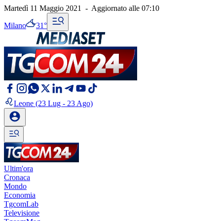
Martedì 11 Maggio 2021
-
Aggiornato alle
07:10
Milano
31°
Leone
(23 Lug - 23 Ago)
Ultim'ora
Cronaca
Mondo
Economia
TgcomLab
Televisione