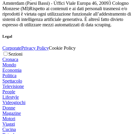
Amsterdam (Paesi Bassi) - Uffici Viale Europa 46, 20093 Cologno
Monzese (MI)
Rispetto ai contenuti e ai dati personali trasmessi e/o
riprodotti è vietata ogni utilizzazione funzionale all’addestramento di
sistemi di intelligenza artificiale generativa. È altresì fatto divieto
espresso di utilizzare mezzi automatizzati di data scraping.
Legal
Corporate
Privacy Policy
Cookie Policy
Sezioni
Cronaca
Mondo
Economia
Politica
Spettacolo
Televisione
People
Lifestyle
Videogiochi
Donne
Magazine
Motori
Viaggi
Cucina