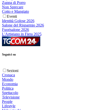
Zuppa di Porro
Non Sprecare
Cotto e Mangiato
Eventi
Identità Golose 2026
Salone del Risparmio 2026
Fuorisalone 2026
L'Artigiano in Fiera 2025
Seguici su
Sezioni
Cronaca
Mondo
Economia
Politica
Spettacolo
Televisione
People
Lifestyle