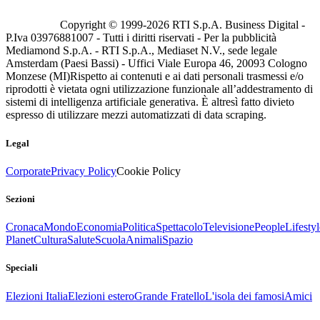
Copyright © 1999-
2026
RTI S.p.A. Business Digital -
P.Iva 03976881007 - Tutti i diritti riservati - Per la pubblicità
Mediamond S.p.A. - RTI S.p.A., Mediaset N.V., sede legale
Amsterdam (Paesi Bassi) - Uffici Viale Europa 46, 20093 Cologno
Monzese (MI)
Rispetto ai contenuti e ai dati personali trasmessi e/o
riprodotti è vietata ogni utilizzazione funzionale all’addestramento di
sistemi di intelligenza artificiale generativa. È altresì fatto divieto
espresso di utilizzare mezzi automatizzati di data scraping.
Legal
Corporate
Privacy Policy
Cookie Policy
Sezioni
Cronaca
Mondo
Economia
Politica
Spettacolo
Televisione
People
Lifestyl
Planet
Cultura
Salute
Scuola
Animali
Spazio
Speciali
Elezioni Italia
Elezioni estero
Grande Fratello
L'isola dei famosi
Amici