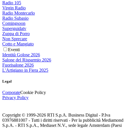
Radio 105
Virgin Radio
Radio Montecarlo
Radio Subasio
Comingsoon
Superguidatv
Zuppa di Porro
Non Sprecare
Cotto e Mangiato
Eventi
Identità Golose 2026
Salone del Risparmio 2026
Fuorisalone 2026
L'Artigiano in Fiera 2025
Legal
Corporate
Cookie Policy
Privacy Policy
Copyright © 1999-
2026
RTI S.p.A. Business Digital - P.Iva
03976881007 - Tutti i diritti riservati - Per la pubblicità Mediamond
S.p.A. - RTI S.p.A., Mediaset N.V., sede legale Amsterdam (Paesi