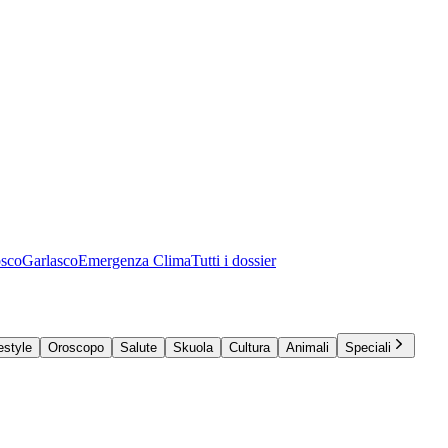
osco
Garlasco
Emergenza Clima
Tutti i dossier
estyle
Oroscopo
Salute
Skuola
Cultura
Animali
Speciali