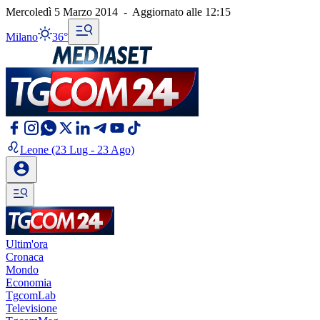
Mercoledì 5 Marzo 2014
-
Aggiornato alle
12:15
Milano
36°
Leone
(23 Lug - 23 Ago)
Ultim'ora
Cronaca
Mondo
Economia
TgcomLab
Televisione