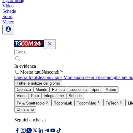
TgcomMag
Video
Schede
Sport
Meteo
In evidenza
Mostra tutti
Nascondi
Guerra Iran
Elezioni
Crans Montana
Epstein Files
Famiglia nel b
Tutte le notizie del giorno
Cronaca
Mondo
Politica
Economia
Sport
Meteo
Video
Foto
Infografiche
Schede
Tv & Spettacolo
TgcomLab
TgcomMag
TgTech
Lif
Chi siamo
Seguici anche su