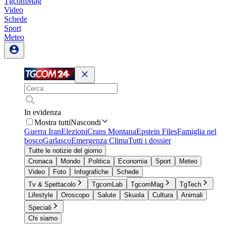
TgcomMag
Video
Schede
Sport
Meteo
In evidenza
Mostra tutti
Nascondi
Guerra Iran
Elezioni
Crans Montana
Epstein Files
Famiglia nel
bosco
Garlasco
Emergenza Clima
Tutti i dossier
Tutte le notizie del giorno
Cronaca
Mondo
Politica
Economia
Sport
Meteo
Video
Foto
Infografiche
Schede
Tv & Spettacolo
TgcomLab
TgcomMag
TgTech
Lifestyle
Oroscopo
Salute
Skuola
Cultura
Animali
Speciali
Chi siamo