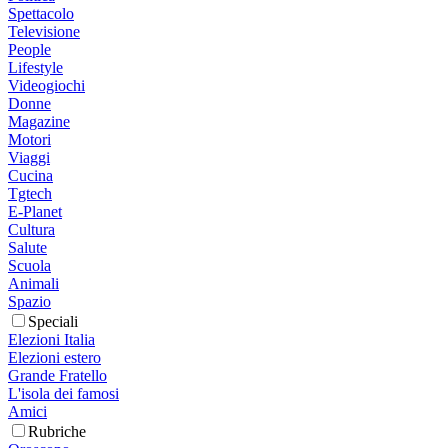
Spettacolo
Televisione
People
Lifestyle
Videogiochi
Donne
Magazine
Motori
Viaggi
Cucina
Tgtech
E-Planet
Cultura
Salute
Scuola
Animali
Spazio
Speciali
Elezioni Italia
Elezioni estero
Grande Fratello
L'isola dei famosi
Amici
Rubriche