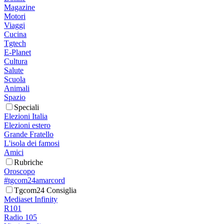
Magazine
Motori
Viaggi
Cucina
Tgtech
E-Planet
Cultura
Salute
Scuola
Animali
Spazio
Speciali
Elezioni Italia
Elezioni estero
Grande Fratello
L'isola dei famosi
Amici
Rubriche
Oroscopo
#tgcom24amarcord
Tgcom24 Consiglia
Mediaset Infinity
R101
Radio 105