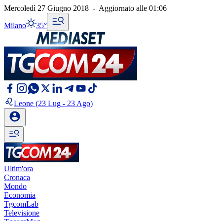
Mercoledì 27 Giugno 2018
-
Aggiornato alle
01:06
Milano
35°
Leone
(23 Lug - 23 Ago)
Ultim'ora
Cronaca
Mondo
Economia
TgcomLab
Televisione