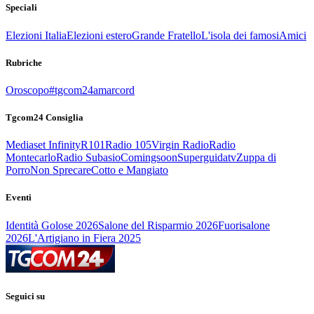
Speciali
Elezioni Italia
Elezioni estero
Grande Fratello
L'isola dei famosi
Amici
Rubriche
Oroscopo
#tgcom24amarcord
Tgcom24 Consiglia
Mediaset Infinity
R101
Radio 105
Virgin Radio
Radio
Montecarlo
Radio Subasio
Comingsoon
Superguidatv
Zuppa di
Porro
Non Sprecare
Cotto e Mangiato
Eventi
Identità Golose 2026
Salone del Risparmio 2026
Fuorisalone
2026
L'Artigiano in Fiera 2025
Seguici su