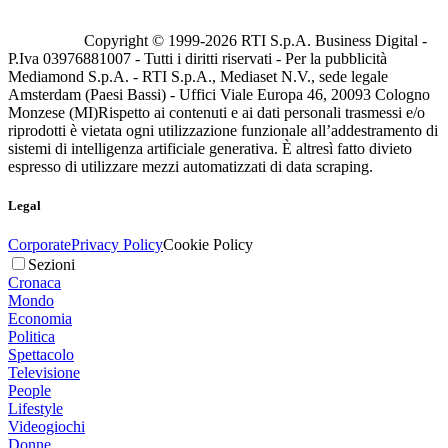
Copyright © 1999-
2026
RTI S.p.A. Business Digital -
P.Iva 03976881007 - Tutti i diritti riservati - Per la pubblicità
Mediamond S.p.A. - RTI S.p.A., Mediaset N.V., sede legale
Amsterdam (Paesi Bassi) - Uffici Viale Europa 46, 20093 Cologno
Monzese (MI)
Rispetto ai contenuti e ai dati personali trasmessi e/o
riprodotti è vietata ogni utilizzazione funzionale all’addestramento di
sistemi di intelligenza artificiale generativa. È altresì fatto divieto
espresso di utilizzare mezzi automatizzati di data scraping.
Legal
Corporate
Privacy Policy
Cookie Policy
Sezioni
Cronaca
Mondo
Economia
Politica
Spettacolo
Televisione
People
Lifestyle
Videogiochi
Donne