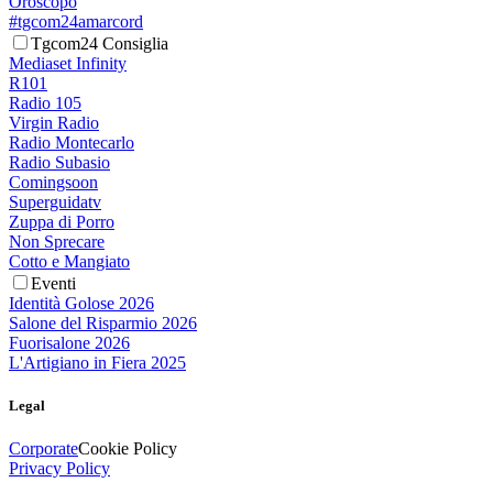
Oroscopo
#tgcom24amarcord
Tgcom24 Consiglia
Mediaset Infinity
R101
Radio 105
Virgin Radio
Radio Montecarlo
Radio Subasio
Comingsoon
Superguidatv
Zuppa di Porro
Non Sprecare
Cotto e Mangiato
Eventi
Identità Golose 2026
Salone del Risparmio 2026
Fuorisalone 2026
L'Artigiano in Fiera 2025
Legal
Corporate
Cookie Policy
Privacy Policy