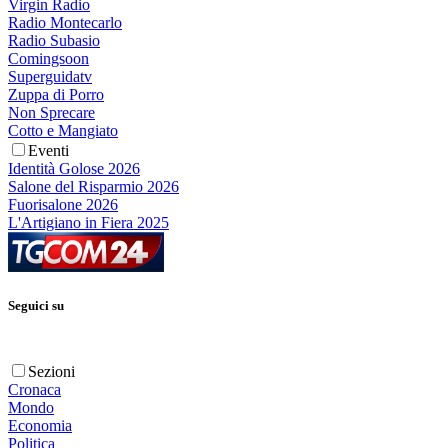
Virgin Radio
Radio Montecarlo
Radio Subasio
Comingsoon
Superguidatv
Zuppa di Porro
Non Sprecare
Cotto e Mangiato
Eventi
Identità Golose 2026
Salone del Risparmio 2026
Fuorisalone 2026
L'Artigiano in Fiera 2025
Seguici su
Sezioni
Cronaca
Mondo
Economia
Politica