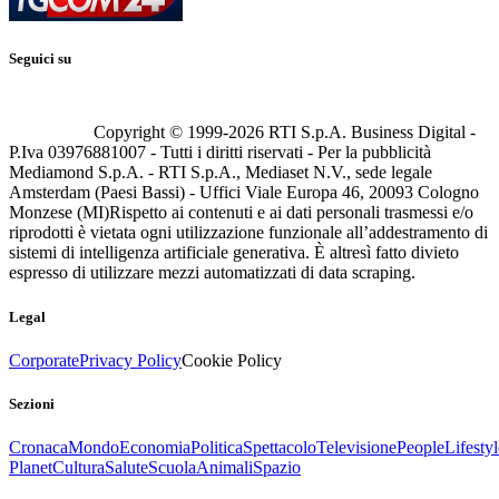
Seguici su
Copyright © 1999-
2026
RTI S.p.A. Business Digital -
P.Iva 03976881007 - Tutti i diritti riservati - Per la pubblicità
Mediamond S.p.A. - RTI S.p.A., Mediaset N.V., sede legale
Amsterdam (Paesi Bassi) - Uffici Viale Europa 46, 20093 Cologno
Monzese (MI)
Rispetto ai contenuti e ai dati personali trasmessi e/o
riprodotti è vietata ogni utilizzazione funzionale all’addestramento di
sistemi di intelligenza artificiale generativa. È altresì fatto divieto
espresso di utilizzare mezzi automatizzati di data scraping.
Legal
Corporate
Privacy Policy
Cookie Policy
Sezioni
Cronaca
Mondo
Economia
Politica
Spettacolo
Televisione
People
Lifestyl
Planet
Cultura
Salute
Scuola
Animali
Spazio