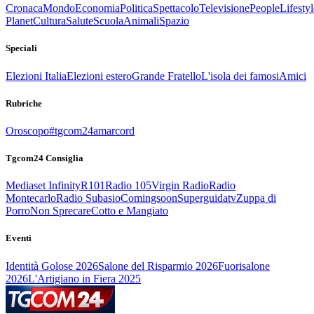
Cronaca
Mondo
Economia
Politica
Spettacolo
Televisione
People
Lifestyl
Planet
Cultura
Salute
Scuola
Animali
Spazio
Speciali
Elezioni Italia
Elezioni estero
Grande Fratello
L'isola dei famosi
Amici
Rubriche
Oroscopo
#tgcom24amarcord
Tgcom24 Consiglia
Mediaset Infinity
R101
Radio 105
Virgin Radio
Radio
Montecarlo
Radio Subasio
Comingsoon
Superguidatv
Zuppa di
Porro
Non Sprecare
Cotto e Mangiato
Eventi
Identità Golose 2026
Salone del Risparmio 2026
Fuorisalone
2026
L'Artigiano in Fiera 2025