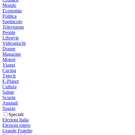
Mondo
Economia
Politica
Spettacolo
Televisione
People
Lifestyle
Videogiochi
Donne
Magazine
Motori
Viaggi
Cucina
Tgtech
E-Planet
Cultura
Salute
Scuola
Animali
Spazio
Speciali
Elezioni Italia
Elezioni estero
Grande Fratello