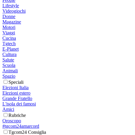
People
Lifestyle
Videogiochi
Donne
Magazine
Motori
Viaggi
Cucina
Tgtech
E-Planet
Cultura
Salute
Scuola
Animali
Spazio
Speciali
Elezioni Italia
Elezioni estero
Grande Fratello
L'isola dei famosi
Amici
Rubriche
Oroscopo
#tgcom24amarcord
Tgcom24 Consiglia