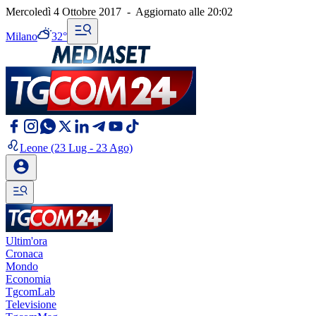
Mercoledì 4 Ottobre 2017
-
Aggiornato alle
20:02
Milano
32°
Leone
(23 Lug - 23 Ago)
Ultim'ora
Cronaca
Mondo
Economia
TgcomLab
Televisione