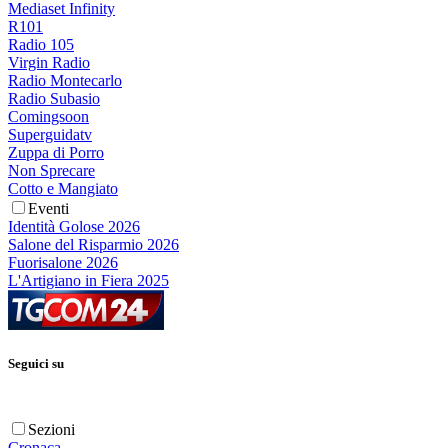
Mediaset Infinity
R101
Radio 105
Virgin Radio
Radio Montecarlo
Radio Subasio
Comingsoon
Superguidatv
Zuppa di Porro
Non Sprecare
Cotto e Mangiato
Eventi
Identità Golose 2026
Salone del Risparmio 2026
Fuorisalone 2026
L'Artigiano in Fiera 2025
Seguici su
Sezioni
Cronaca