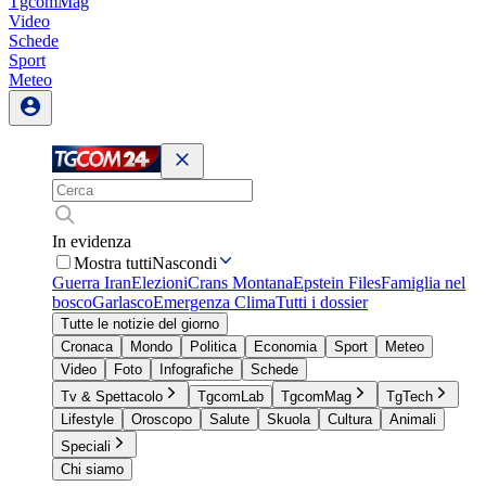
TgcomMag
Video
Schede
Sport
Meteo
In evidenza
Mostra tutti
Nascondi
Guerra Iran
Elezioni
Crans Montana
Epstein Files
Famiglia nel
bosco
Garlasco
Emergenza Clima
Tutti i dossier
Tutte le notizie del giorno
Cronaca
Mondo
Politica
Economia
Sport
Meteo
Video
Foto
Infografiche
Schede
Tv & Spettacolo
TgcomLab
TgcomMag
TgTech
Lifestyle
Oroscopo
Salute
Skuola
Cultura
Animali
Speciali
Chi siamo