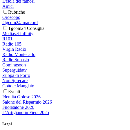
L'isola dei famosi
Amici
Rubriche
Oroscopo
#tgcom24amarcord
Tgcom24 Consiglia
Mediaset Infinity
R101
Radio 105
Virgin Radio
Radio Montecarlo
Radio Subasio
Comingsoon
Superguidatv
Zuppa di Porro
Non Sprecare
Cotto e Mangiato
Eventi
Identità Golose 2026
Salone del Risparmio 2026
Fuorisalone 2026
L'Artigiano in Fiera 2025
Legal