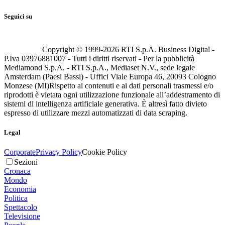
Seguici su
Copyright © 1999-
2026
RTI S.p.A. Business Digital -
P.Iva 03976881007 - Tutti i diritti riservati - Per la pubblicità
Mediamond S.p.A. - RTI S.p.A., Mediaset N.V., sede legale
Amsterdam (Paesi Bassi) - Uffici Viale Europa 46, 20093 Cologno
Monzese (MI)
Rispetto ai contenuti e ai dati personali trasmessi e/o
riprodotti è vietata ogni utilizzazione funzionale all’addestramento di
sistemi di intelligenza artificiale generativa. È altresì fatto divieto
espresso di utilizzare mezzi automatizzati di data scraping.
Legal
Corporate
Privacy Policy
Cookie Policy
Sezioni
Cronaca
Mondo
Economia
Politica
Spettacolo
Televisione