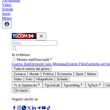
TgcomMag
Video
Schede
Sport
Meteo
In evidenza
Mostra tutti
Nascondi
Guerra Iran
Elezioni
Crans Montana
Epstein Files
Famiglia nel b
Tutte le notizie del giorno
Cronaca
Mondo
Politica
Economia
Sport
Meteo
Video
Foto
Infografiche
Schede
Tv & Spettacolo
TgcomLab
TgcomMag
TgTech
Lif
Chi siamo
Seguici anche su