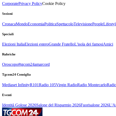
Corporate
Privacy Policy
Cookie Policy
Sezioni
Cronaca
Mondo
Economia
Politica
Spettacolo
Televisione
People
Lifestyl
Speciali
Elezioni Italia
Elezioni estero
Grande Fratello
L'isola dei famosi
Amici
Rubriche
Oroscopo
#tgcom24amarcord
Tgcom24 Consiglia
Mediaset Infinity
R101
Radio 105
Virgin Radio
Radio Montecarlo
Radio
Eventi
Identità Golose 2026
Salone del Risparmio 2026
Fuorisalone 2026
L'Ar