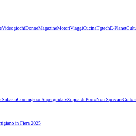
e
Videogiochi
Donne
Magazine
Motori
Viaggi
Cucina
Tgtech
E-Planet
Cult
 Subasio
Comingsoon
Superguidatv
Zuppa di Porro
Non Sprecare
Cotto 
tigiano in Fiera 2025