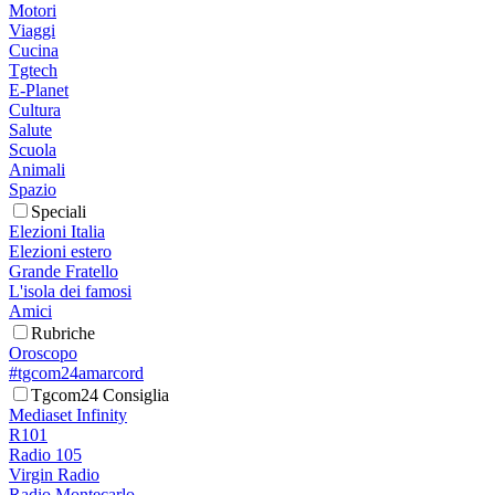
Motori
Viaggi
Cucina
Tgtech
E-Planet
Cultura
Salute
Scuola
Animali
Spazio
Speciali
Elezioni Italia
Elezioni estero
Grande Fratello
L'isola dei famosi
Amici
Rubriche
Oroscopo
#tgcom24amarcord
Tgcom24 Consiglia
Mediaset Infinity
R101
Radio 105
Virgin Radio
Radio Montecarlo