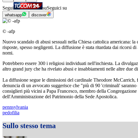
Segui
su
Seguici su
whatsapp
discover
© -afp
Nuovo scandalo di abusi sessuali nella Chiesa cattolica americana: la c
risposte, spesso negligenti. La diffusione è stata ritardata dai ricorsi d
nomi.
Potrebbero essere 300 i religiosi individuati nell'inchiesta. La divulga
altro grand jury che ha rivelato abusi e insabbiamenti nelle altre due di
La diffusione segue le dimissioni del cardinale Theodore McCarrich, fi
denuncia di un avvocato suggerisce che "più di 90 'criminali' saranno
consiglieri più vicini a Papa Francesco, membro della Congregazione per
dell'Amministrazione del Patrimonio della Sede Apostolica.
pennsylvania
pedofilia
Sullo stesso tema