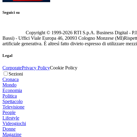
Seguici su
Copyright © 1999-
2026
RTI S.p.A. Business Digital - P.I
Bassi) - Uffici Viale Europa 46, 20093 Cologno Monzese (MI)
Rispett
artificiale generativa. È altresì fatto divieto espresso di utilizzare mez
Legal
Corporate
Privacy Policy
Cookie Policy
Sezioni
Cronaca
Mondo
Economia
Politica
Spettacolo
Televisione
People
Lifestyle
Videogiochi
Donne
Magazine