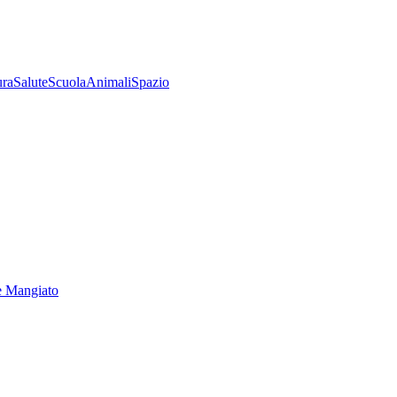
ura
Salute
Scuola
Animali
Spazio
e Mangiato