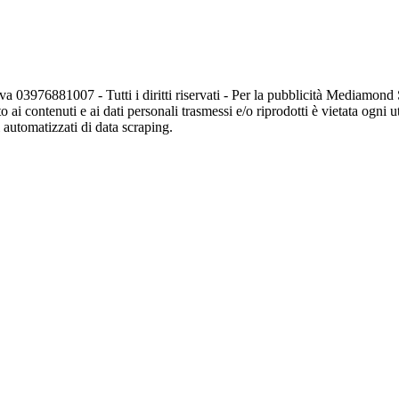
va 03976881007 - Tutti i diritti riservati - Per la pubblicità Mediamon
o ai contenuti e ai dati personali trasmessi e/o riprodotti è vietata ogni 
zi automatizzati di data scraping.