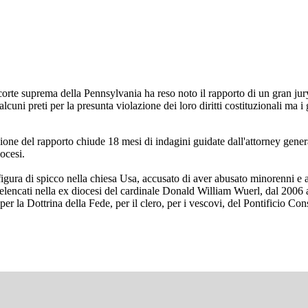
orte suprema della Pennsylvania ha reso noto il rapporto di un gran jury 
i alcuni preti per la presunta violazione dei loro diritti costituzionali ma
zione del rapporto chiude 18 mesi di indagini guidate dall'attorney genera
ocesi.
gura di spicco nella chiesa Usa, accusato di aver abusato minorenni e ad
 elencati nella ex diocesi del cardinale Donald William Wuerl, dal 2006
 la Dottrina della Fede, per il clero, per i vescovi, del Pontificio Cons