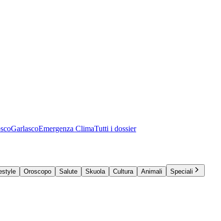
osco
Garlasco
Emergenza Clima
Tutti i dossier
estyle
Oroscopo
Salute
Skuola
Cultura
Animali
Speciali