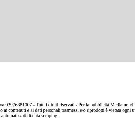
va 03976881007 - Tutti i diritti riservati - Per la pubblicità Mediamon
o ai contenuti e ai dati personali trasmessi e/o riprodotti è vietata ogni 
zi automatizzati di data scraping.