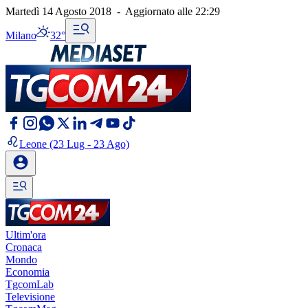
Martedì 14 Agosto 2018
-
Aggiornato alle
22:29
Milano
32°
Leone
(23 Lug - 23 Ago)
Ultim'ora
Cronaca
Mondo
Economia
TgcomLab
Televisione