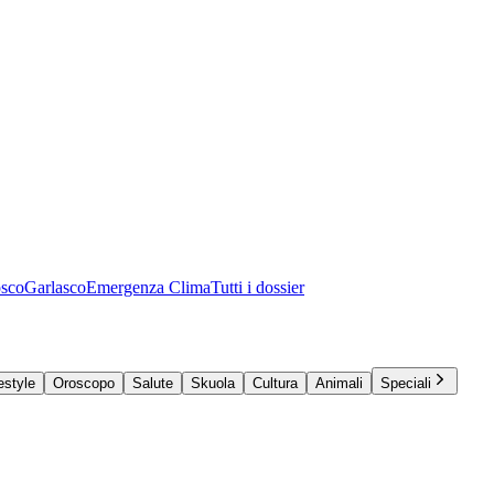
osco
Garlasco
Emergenza Clima
Tutti i dossier
estyle
Oroscopo
Salute
Skuola
Cultura
Animali
Speciali