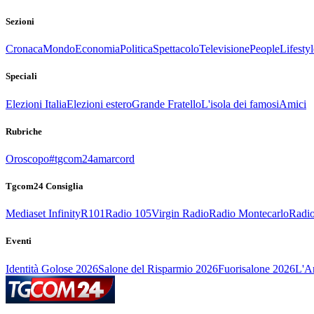
Sezioni
Cronaca
Mondo
Economia
Politica
Spettacolo
Televisione
People
Lifestyl
Speciali
Elezioni Italia
Elezioni estero
Grande Fratello
L'isola dei famosi
Amici
Rubriche
Oroscopo
#tgcom24amarcord
Tgcom24 Consiglia
Mediaset Infinity
R101
Radio 105
Virgin Radio
Radio Montecarlo
Radio
Eventi
Identità Golose 2026
Salone del Risparmio 2026
Fuorisalone 2026
L'Ar