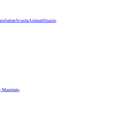
ura
Salute
Scuola
Animali
Spazio
e Mangiato