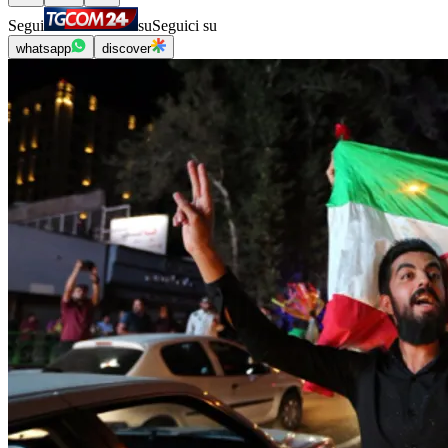
Segui
su
Seguici su
whatsapp
discover