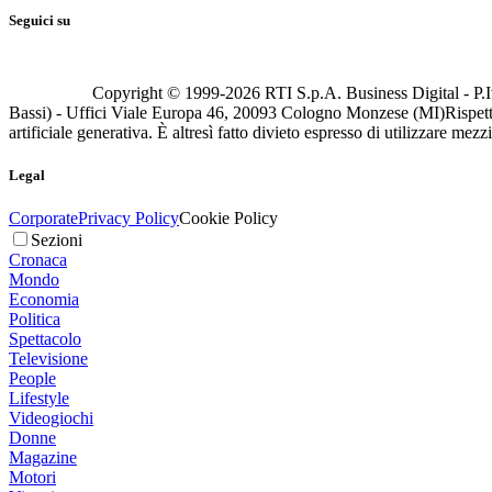
Seguici su
Copyright © 1999-
2026
RTI S.p.A. Business Digital - P.I
Bassi) - Uffici Viale Europa 46, 20093 Cologno Monzese (MI)
Rispett
artificiale generativa. È altresì fatto divieto espresso di utilizzare mez
Legal
Corporate
Privacy Policy
Cookie Policy
Sezioni
Cronaca
Mondo
Economia
Politica
Spettacolo
Televisione
People
Lifestyle
Videogiochi
Donne
Magazine
Motori