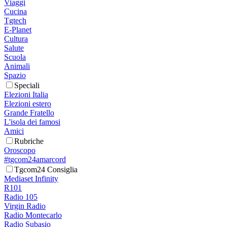
Viaggi
Cucina
Tgtech
E-Planet
Cultura
Salute
Scuola
Animali
Spazio
Speciali
Elezioni Italia
Elezioni estero
Grande Fratello
L'isola dei famosi
Amici
Rubriche
Oroscopo
#tgcom24amarcord
Tgcom24 Consiglia
Mediaset Infinity
R101
Radio 105
Virgin Radio
Radio Montecarlo
Radio Subasio