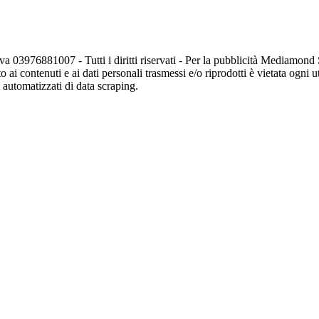
va 03976881007 - Tutti i diritti riservati - Per la pubblicità Mediamon
o ai contenuti e ai dati personali trasmessi e/o riprodotti è vietata ogni 
zi automatizzati di data scraping.