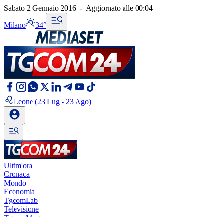
Sabato 2 Gennaio 2016
-
Aggiornato alle
00:04
Milano
34°
Leone
(23 Lug - 23 Ago)
Ultim'ora
Cronaca
Mondo
Economia
TgcomLab
Televisione