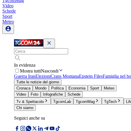
TgcomMag
Video
Schede
Sport
Meteo
In evidenza
Mostra tutti
Nascondi
Guerra Iran
Elezioni
Crans Montana
Epstein Files
Famiglia nel b
Tutte le notizie del giorno
Cronaca
Mondo
Politica
Economia
Sport
Meteo
Video
Foto
Infografiche
Schede
Tv & Spettacolo
TgcomLab
TgcomMag
TgTech
Lif
Chi siamo
Seguici anche su