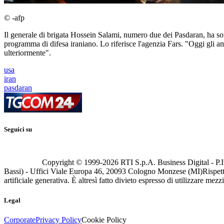
© -afp
Il generale di brigata Hossein Salami, numero due dei Pasdaran, ha sott
programma di difesa iraniano. Lo riferisce l'agenzia Fars. "Oggi gli 
ulteriormente".
usa
iran
pasdaran
Seguici su
Copyright © 1999-
2026
RTI S.p.A. Business Digital - P.I
Bassi) - Uffici Viale Europa 46, 20093 Cologno Monzese (MI)
Rispett
artificiale generativa. È altresì fatto divieto espresso di utilizzare mez
Legal
Corporate
Privacy Policy
Cookie Policy