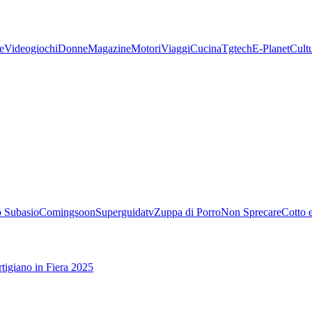
e
Videogiochi
Donne
Magazine
Motori
Viaggi
Cucina
Tgtech
E-Planet
Cult
 Subasio
Comingsoon
Superguidatv
Zuppa di Porro
Non Sprecare
Cotto 
tigiano in Fiera 2025