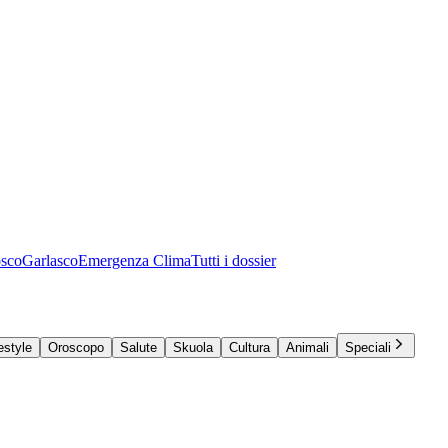
osco
Garlasco
Emergenza Clima
Tutti i dossier
estyle
Oroscopo
Salute
Skuola
Cultura
Animali
Speciali