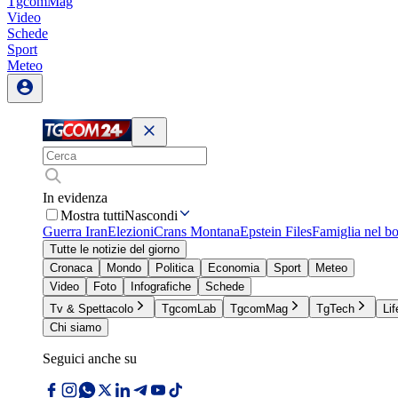
TgcomMag
Video
Schede
Sport
Meteo
In evidenza
Mostra tutti
Nascondi
Guerra Iran
Elezioni
Crans Montana
Epstein Files
Famiglia nel b
Tutte le notizie del giorno
Cronaca
Mondo
Politica
Economia
Sport
Meteo
Video
Foto
Infografiche
Schede
Tv & Spettacolo
TgcomLab
TgcomMag
TgTech
Lif
Chi siamo
Seguici anche su