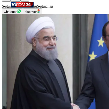
Segui
su
Seguici su
whatsapp
discover