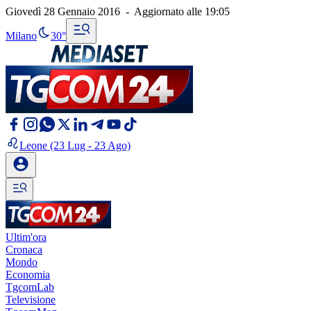
Giovedì 28 Gennaio 2016
-
Aggiornato alle
19:05
Milano
30°
Leone
(23 Lug - 23 Ago)
Ultim'ora
Cronaca
Mondo
Economia
TgcomLab
Televisione