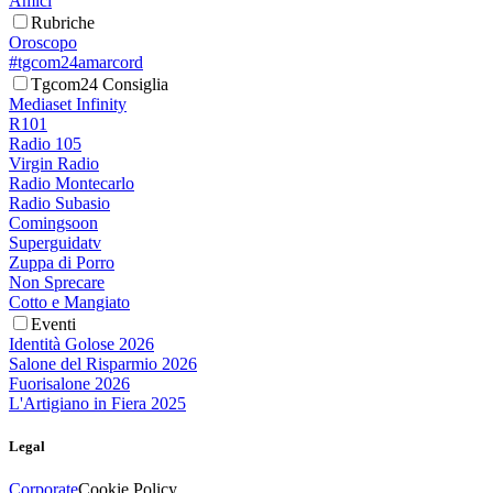
Amici
Rubriche
Oroscopo
#tgcom24amarcord
Tgcom24 Consiglia
Mediaset Infinity
R101
Radio 105
Virgin Radio
Radio Montecarlo
Radio Subasio
Comingsoon
Superguidatv
Zuppa di Porro
Non Sprecare
Cotto e Mangiato
Eventi
Identità Golose 2026
Salone del Risparmio 2026
Fuorisalone 2026
L'Artigiano in Fiera 2025
Legal
Corporate
Cookie Policy