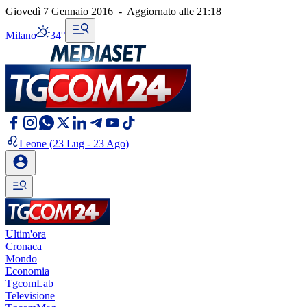
Giovedì 7 Gennaio 2016
-
Aggiornato alle
21:18
Milano
34°
Leone
(23 Lug - 23 Ago)
Ultim'ora
Cronaca
Mondo
Economia
TgcomLab
Televisione