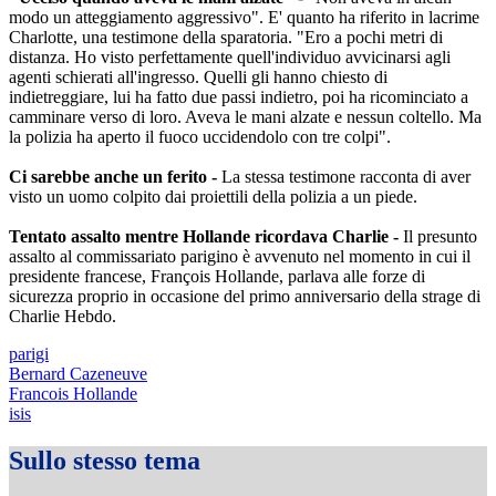
modo un atteggiamento aggressivo". E' quanto ha riferito in lacrime
Charlotte, una testimone della sparatoria. "Ero a pochi metri di
distanza. Ho visto perfettamente quell'individuo avvicinarsi agli
agenti schierati all'ingresso. Quelli gli hanno chiesto di
indietreggiare, lui ha fatto due passi indietro, poi ha ricominciato a
camminare verso di loro. Aveva le mani alzate e nessun coltello. Ma
la polizia ha aperto il fuoco uccidendolo con tre colpi".
Ci sarebbe anche un ferito -
La stessa testimone racconta di aver
visto un uomo colpito dai proiettili della polizia a un piede.
Tentato assalto mentre Hollande ricordava Charlie -
Il presunto
assalto al commissariato parigino è avvenuto nel momento in cui il
presidente francese, François Hollande, parlava alle forze di
sicurezza proprio in occasione del primo anniversario della strage di
Charlie Hebdo.
parigi
Bernard Cazeneuve
Francois Hollande
isis
Sullo stesso tema