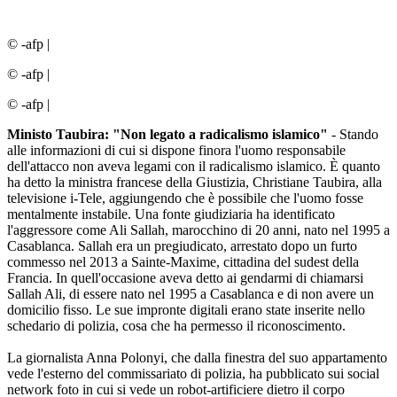
© -afp
|
© -afp
|
© -afp
|
Ministo Taubira: "Non legato a radicalismo islamico"
- Stando
alle informazioni di cui si dispone finora l'uomo responsabile
dell'attacco non aveva legami con il radicalismo islamico. È quanto
ha detto la ministra francese della Giustizia, Christiane Taubira, alla
televisione i-Tele, aggiungendo che è possibile che l'uomo fosse
mentalmente instabile. Una fonte giudiziaria ha identificato
l'aggressore come Ali Sallah, marocchino di 20 anni, nato nel 1995 a
Casablanca. Sallah era un pregiudicato, arrestato dopo un furto
commesso nel 2013 a Sainte-Maxime, cittadina del sudest della
Francia. In quell'occasione aveva detto ai gendarmi di chiamarsi
Sallah Ali, di essere nato nel 1995 a Casablanca e di non avere un
domicilio fisso. Le sue impronte digitali erano state inserite nello
schedario di polizia, cosa che ha permesso il riconoscimento.
La giornalista Anna Polonyi, che dalla finestra del suo appartamento
vede l'esterno del commissariato di polizia, ha pubblicato sui social
network foto in cui si vede un robot-artificiere dietro il corpo