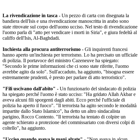
La rivendicazione in tasca -
Un pezzo di carta con disegnata la
bandiera dell'Isis e una rivendicazione manoscritta in arabo sono
state ritrovate sul corpo dell'uomo ucciso. Nel testo di rivendicazione
l'uomo parla di "atto per vendicare i morti in Siria", e giura fedeltà al
califfo dell'Isis, Al-Baghdadi.
Inchiesta alla procura antiterrorismo -
Gli inquirenti francesi
hanno aperto un'inchiesta per terrorismo. Lo ha precisato un ufficiale
di polizia. Il portavoce del ministro Cazeneuve ha spiegato:
"Secondo le prime informazioni che ci sono state riferite, l'uomo
avrebbe agito da solo". Sull'accaduto, ha aggiunto, "bisogna essere
estremamente prudenti, è presto per parlare di atto terroristico".
"Fili uscivano dall'abito" -
Un funzionario del sindacato di polizia
ha spiegato perché l'uomo è stato ucciso: "Ha gridato Allah Akbar e
aveva alcuni fili sporgenti dagli abiti. Ecco perché l'ufficiale di
polizia ha aperto il fuoco". "Il terrorista ha agito secondo le modalità
impartite dallo Stato Islamico", ha detto un altro sindacalista
parigino, Rocco Contento. "Il terrorista ha tentato di colpire un
agente schierato a protezione del commissariato con diversi colpi di
coltello", ha aggiunto.
"Ucciso quando aveva le mani alzate" -
"Non aveva in alcun