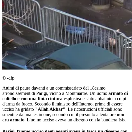
© -afp
Attimi di paura davanti a un commissariato del 18esimo
arrondissement di Parigi, vicino a Montmartre. Un uomo
armato di
coltello e con una finta cintura esplosiva
è stato abbattuto a colpi
d'arma da fuoco. Secondo il ministro dell'Interno, prima di essere
ucciso ha gridato
"Allah Akbar"
. Le ricostruzioni ufficiali sono
smentite da una testimone, secondo cui il presunto attentatore
non
era armato
. L'uomo ucciso aveva un disegno con la bandiera Isis.
Parigi, l'uomo ucciso dagli agenti aveva in tasca un disegno con