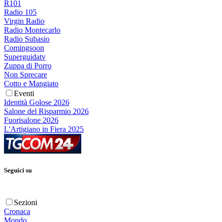
R101
Radio 105
Virgin Radio
Radio Montecarlo
Radio Subasio
Comingsoon
Superguidatv
Zuppa di Porro
Non Sprecare
Cotto e Mangiato
Eventi
Identità Golose 2026
Salone del Risparmio 2026
Fuorisalone 2026
L'Artigiano in Fiera 2025
Seguici su
Sezioni
Cronaca
Mondo