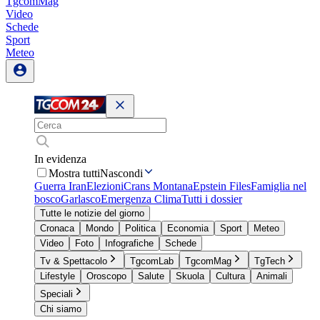
TgcomMag
Video
Schede
Sport
Meteo
In evidenza
Mostra tutti
Nascondi
Guerra Iran
Elezioni
Crans Montana
Epstein Files
Famiglia nel
bosco
Garlasco
Emergenza Clima
Tutti i dossier
Tutte le notizie del giorno
Cronaca
Mondo
Politica
Economia
Sport
Meteo
Video
Foto
Infografiche
Schede
Tv & Spettacolo
TgcomLab
TgcomMag
TgTech
Lifestyle
Oroscopo
Salute
Skuola
Cultura
Animali
Speciali
Chi siamo