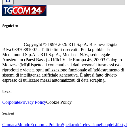
Seguici su
Copyright © 1999-
2026
RTI S.p.A. Business Digital -
P.Iva 03976881007 - Tutti i diritti riservati - Per la pubblicità
Mediamond S.p.A. - RTI S.p.A., Mediaset N.V., sede legale
Amsterdam (Paesi Bassi) - Uffici Viale Europa 46, 20093 Cologno
Monzese (MI)
Rispetto ai contenuti e ai dati personali trasmessi e/o
riprodotti è vietata ogni utilizzazione funzionale all’addestramento di
sistemi di intelligenza artificiale generativa. È altresì fatto divieto
espresso di utilizzare mezzi automatizzati di data scraping.
Legal
Corporate
Privacy Policy
Cookie Policy
Sezioni
Cronaca
Mondo
Economia
Politica
Spettacolo
Televisione
People
Lifestyl