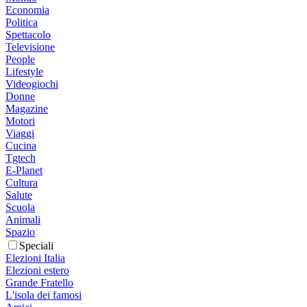
Economia
Politica
Spettacolo
Televisione
People
Lifestyle
Videogiochi
Donne
Magazine
Motori
Viaggi
Cucina
Tgtech
E-Planet
Cultura
Salute
Scuola
Animali
Spazio
Speciali
Elezioni Italia
Elezioni estero
Grande Fratello
L'isola dei famosi