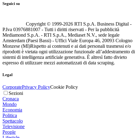
Seguici su
Copyright © 1999-
2026
RTI S.p.A. Business Digital -
P.Iva 03976881007 - Tutti i diritti riservati - Per la pubblicità
Mediamond S.p.A. - RTI S.p.A., Mediaset N.V., sede legale
Amsterdam (Paesi Bassi) - Uffici Viale Europa 46, 20093 Cologno
Monzese (MI)
Rispetto ai contenuti e ai dati personali trasmessi e/o
riprodotti è vietata ogni utilizzazione funzionale all’addestramento di
sistemi di intelligenza artificiale generativa. È altresì fatto divieto
espresso di utilizzare mezzi automatizzati di data scraping.
Legal
Corporate
Privacy Policy
Cookie Policy
Sezioni
Cronaca
Mondo
Economia
Politica
Spettacolo
Televisione
People
Lifestyle