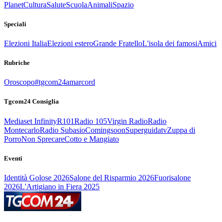
Planet
Cultura
Salute
Scuola
Animali
Spazio
Speciali
Elezioni Italia
Elezioni estero
Grande Fratello
L'isola dei famosi
Amici
Rubriche
Oroscopo
#tgcom24amarcord
Tgcom24 Consiglia
Mediaset Infinity
R101
Radio 105
Virgin Radio
Radio
Montecarlo
Radio Subasio
Comingsoon
Superguidatv
Zuppa di
Porro
Non Sprecare
Cotto e Mangiato
Eventi
Identità Golose 2026
Salone del Risparmio 2026
Fuorisalone
2026
L'Artigiano in Fiera 2025