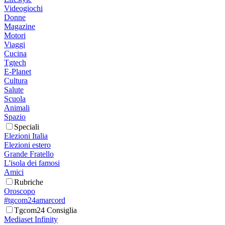
Videogiochi
Donne
Magazine
Motori
Viaggi
Cucina
Tgtech
E-Planet
Cultura
Salute
Scuola
Animali
Spazio
Speciali
Elezioni Italia
Elezioni estero
Grande Fratello
L'isola dei famosi
Amici
Rubriche
Oroscopo
#tgcom24amarcord
Tgcom24 Consiglia
Mediaset Infinity