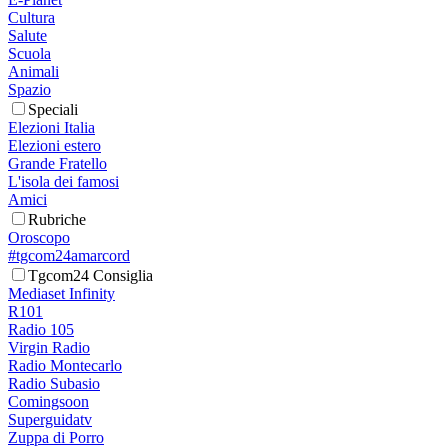
Cultura
Salute
Scuola
Animali
Spazio
Speciali
Elezioni Italia
Elezioni estero
Grande Fratello
L'isola dei famosi
Amici
Rubriche
Oroscopo
#tgcom24amarcord
Tgcom24 Consiglia
Mediaset Infinity
R101
Radio 105
Virgin Radio
Radio Montecarlo
Radio Subasio
Comingsoon
Superguidatv
Zuppa di Porro