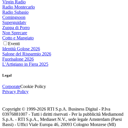
Virgin Radio
Radio Montecarlo
Radio Subasio
Comingsoon
Superguidatv
Zuppa di Porro
Non Sprecare
Cotto e Mangiato
Eventi
Identità Golose 2026
Salone del Risparmio 2026
Fuorisalone 2026
L'Artigiano in Fiera 2025
Legal
Corporate
Cookie Policy
Privacy Policy
Copyright © 1999-
2026
RTI S.p.A. Business Digital - P.Iva
03976881007 - Tutti i diritti riservati - Per la pubblicità Mediamond
S.p.A. - RTI S.p.A., Mediaset N.V., sede legale Amsterdam (Paesi
Bassi) - Uffici Viale Europa 46, 20093 Cologno Monzese (MI)