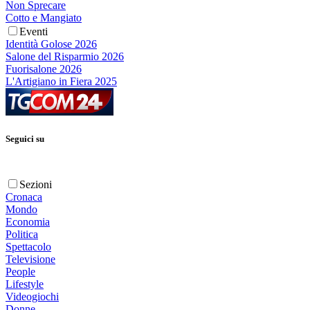
Non Sprecare
Cotto e Mangiato
Eventi
Identità Golose 2026
Salone del Risparmio 2026
Fuorisalone 2026
L'Artigiano in Fiera 2025
Seguici su
Sezioni
Cronaca
Mondo
Economia
Politica
Spettacolo
Televisione
People
Lifestyle
Videogiochi
Donne