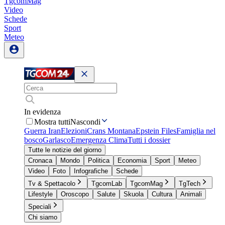
TgcomMag
Video
Schede
Sport
Meteo
In evidenza
Mostra tutti
Nascondi
Guerra Iran
Elezioni
Crans Montana
Epstein Files
Famiglia nel
bosco
Garlasco
Emergenza Clima
Tutti i dossier
Tutte le notizie del giorno
Cronaca
Mondo
Politica
Economia
Sport
Meteo
Video
Foto
Infografiche
Schede
Tv & Spettacolo
TgcomLab
TgcomMag
TgTech
Lifestyle
Oroscopo
Salute
Skuola
Cultura
Animali
Speciali
Chi siamo