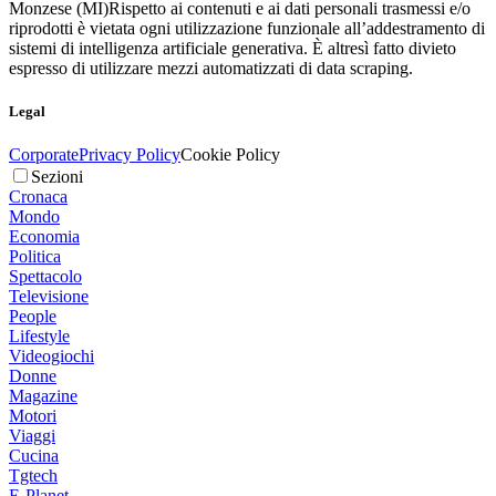
Monzese (MI)
Rispetto ai contenuti e ai dati personali trasmessi e/o
riprodotti è vietata ogni utilizzazione funzionale all’addestramento di
sistemi di intelligenza artificiale generativa. È altresì fatto divieto
espresso di utilizzare mezzi automatizzati di data scraping.
Legal
Corporate
Privacy Policy
Cookie Policy
Sezioni
Cronaca
Mondo
Economia
Politica
Spettacolo
Televisione
People
Lifestyle
Videogiochi
Donne
Magazine
Motori
Viaggi
Cucina
Tgtech
E-Planet