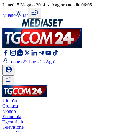
Lunedì 5 Maggio 2014
-
Aggiornato alle
06:05
Milano
32°
Leone
(23 Lug - 23 Ago)
Ultim'ora
Cronaca
Mondo
Economia
TgcomLab
Televisione