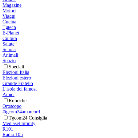
Magazine
Motori
Viaggi
Cucina
Tgtech
E-Planet
Cultura
Salute
Scuola
Animali
Spazio
Speciali
Elezioni Italia
Elezioni estero
Grande Fratello
L'isola dei famosi
Amici
Rubriche
Oroscopo
#tgcom24amarcord
Tgcom24 Consiglia
Mediaset Infinity
R101
Radio 105