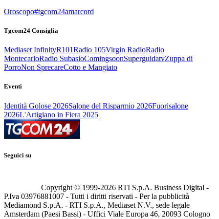
Oroscopo
#tgcom24amarcord
Tgcom24 Consiglia
Mediaset Infinity
R101
Radio 105
Virgin Radio
Radio
Montecarlo
Radio Subasio
Comingsoon
Superguidatv
Zuppa di
Porro
Non Sprecare
Cotto e Mangiato
Eventi
Identità Golose 2026
Salone del Risparmio 2026
Fuorisalone
2026
L'Artigiano in Fiera 2025
Seguici su
Copyright © 1999-
2026
RTI S.p.A. Business Digital -
P.Iva 03976881007 - Tutti i diritti riservati - Per la pubblicità
Mediamond S.p.A. - RTI S.p.A., Mediaset N.V., sede legale
Amsterdam (Paesi Bassi) - Uffici Viale Europa 46, 20093 Cologno