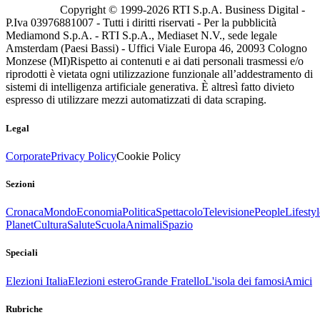
Copyright © 1999-
2026
RTI S.p.A. Business Digital -
P.Iva 03976881007 - Tutti i diritti riservati - Per la pubblicità
Mediamond S.p.A. - RTI S.p.A., Mediaset N.V., sede legale
Amsterdam (Paesi Bassi) - Uffici Viale Europa 46, 20093 Cologno
Monzese (MI)
Rispetto ai contenuti e ai dati personali trasmessi e/o
riprodotti è vietata ogni utilizzazione funzionale all’addestramento di
sistemi di intelligenza artificiale generativa. È altresì fatto divieto
espresso di utilizzare mezzi automatizzati di data scraping.
Legal
Corporate
Privacy Policy
Cookie Policy
Sezioni
Cronaca
Mondo
Economia
Politica
Spettacolo
Televisione
People
Lifestyl
Planet
Cultura
Salute
Scuola
Animali
Spazio
Speciali
Elezioni Italia
Elezioni estero
Grande Fratello
L'isola dei famosi
Amici
Rubriche