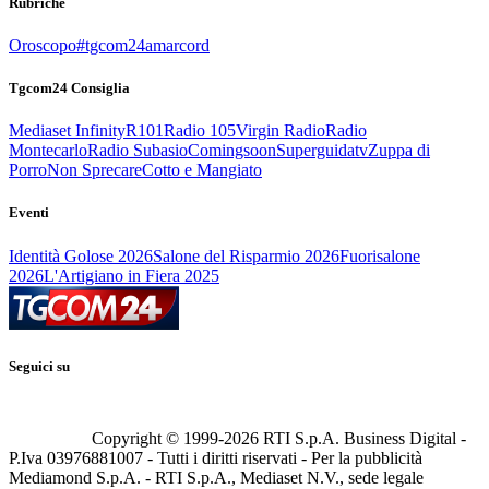
Rubriche
Oroscopo
#tgcom24amarcord
Tgcom24 Consiglia
Mediaset Infinity
R101
Radio 105
Virgin Radio
Radio
Montecarlo
Radio Subasio
Comingsoon
Superguidatv
Zuppa di
Porro
Non Sprecare
Cotto e Mangiato
Eventi
Identità Golose 2026
Salone del Risparmio 2026
Fuorisalone
2026
L'Artigiano in Fiera 2025
Seguici su
Copyright © 1999-
2026
RTI S.p.A. Business Digital -
P.Iva 03976881007 - Tutti i diritti riservati - Per la pubblicità
Mediamond S.p.A. - RTI S.p.A., Mediaset N.V., sede legale