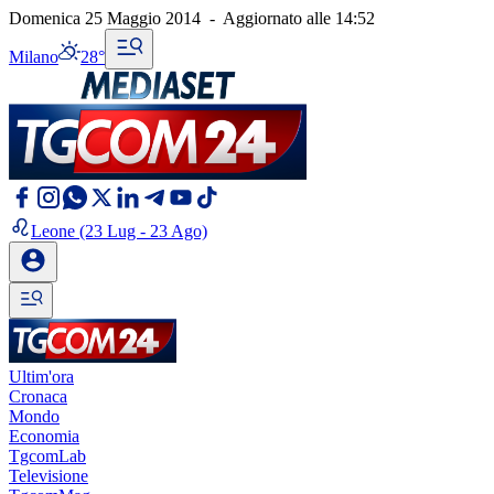
Domenica 25 Maggio 2014
-
Aggiornato alle
14:52
Milano
28°
Leone
(23 Lug - 23 Ago)
Ultim'ora
Cronaca
Mondo
Economia
TgcomLab
Televisione