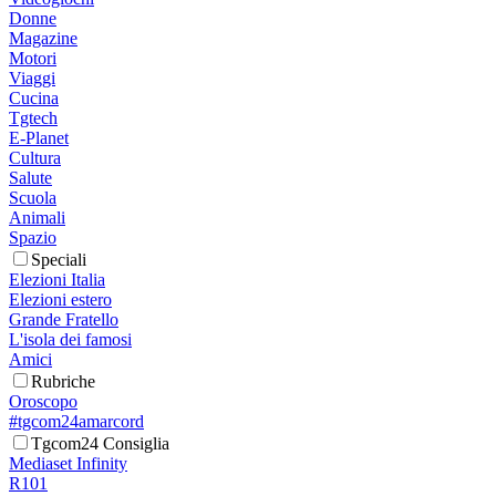
Donne
Magazine
Motori
Viaggi
Cucina
Tgtech
E-Planet
Cultura
Salute
Scuola
Animali
Spazio
Speciali
Elezioni Italia
Elezioni estero
Grande Fratello
L'isola dei famosi
Amici
Rubriche
Oroscopo
#tgcom24amarcord
Tgcom24 Consiglia
Mediaset Infinity
R101