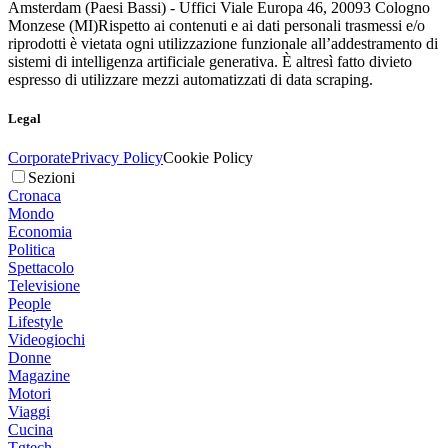
Amsterdam (Paesi Bassi) - Uffici Viale Europa 46, 20093 Cologno
Monzese (MI)
Rispetto ai contenuti e ai dati personali trasmessi e/o
riprodotti è vietata ogni utilizzazione funzionale all’addestramento di
sistemi di intelligenza artificiale generativa. È altresì fatto divieto
espresso di utilizzare mezzi automatizzati di data scraping.
Legal
Corporate
Privacy Policy
Cookie Policy
Sezioni
Cronaca
Mondo
Economia
Politica
Spettacolo
Televisione
People
Lifestyle
Videogiochi
Donne
Magazine
Motori
Viaggi
Cucina
Tgtech