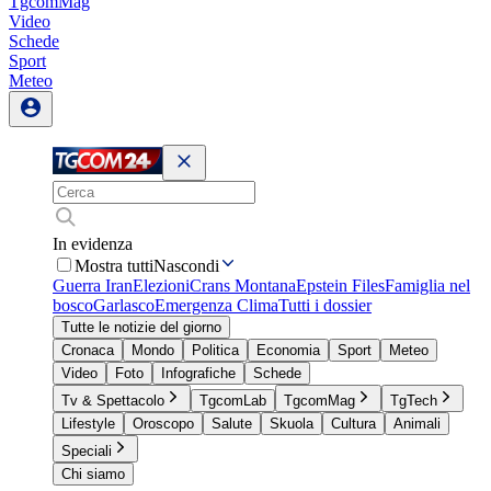
TgcomMag
Video
Schede
Sport
Meteo
In evidenza
Mostra tutti
Nascondi
Guerra Iran
Elezioni
Crans Montana
Epstein Files
Famiglia nel
bosco
Garlasco
Emergenza Clima
Tutti i dossier
Tutte le notizie del giorno
Cronaca
Mondo
Politica
Economia
Sport
Meteo
Video
Foto
Infografiche
Schede
Tv & Spettacolo
TgcomLab
TgcomMag
TgTech
Lifestyle
Oroscopo
Salute
Skuola
Cultura
Animali
Speciali
Chi siamo