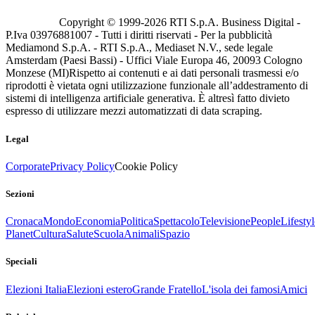
Copyright © 1999-
2026
RTI S.p.A. Business Digital -
P.Iva 03976881007 - Tutti i diritti riservati - Per la pubblicità
Mediamond S.p.A. - RTI S.p.A., Mediaset N.V., sede legale
Amsterdam (Paesi Bassi) - Uffici Viale Europa 46, 20093 Cologno
Monzese (MI)
Rispetto ai contenuti e ai dati personali trasmessi e/o
riprodotti è vietata ogni utilizzazione funzionale all’addestramento di
sistemi di intelligenza artificiale generativa. È altresì fatto divieto
espresso di utilizzare mezzi automatizzati di data scraping.
Legal
Corporate
Privacy Policy
Cookie Policy
Sezioni
Cronaca
Mondo
Economia
Politica
Spettacolo
Televisione
People
Lifestyl
Planet
Cultura
Salute
Scuola
Animali
Spazio
Speciali
Elezioni Italia
Elezioni estero
Grande Fratello
L'isola dei famosi
Amici