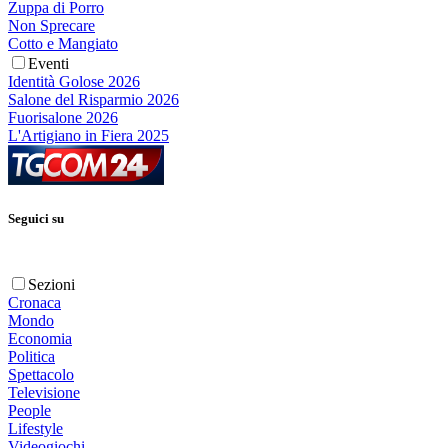
Zuppa di Porro
Non Sprecare
Cotto e Mangiato
Eventi
Identità Golose 2026
Salone del Risparmio 2026
Fuorisalone 2026
L'Artigiano in Fiera 2025
Seguici su
Sezioni
Cronaca
Mondo
Economia
Politica
Spettacolo
Televisione
People
Lifestyle
Videogiochi