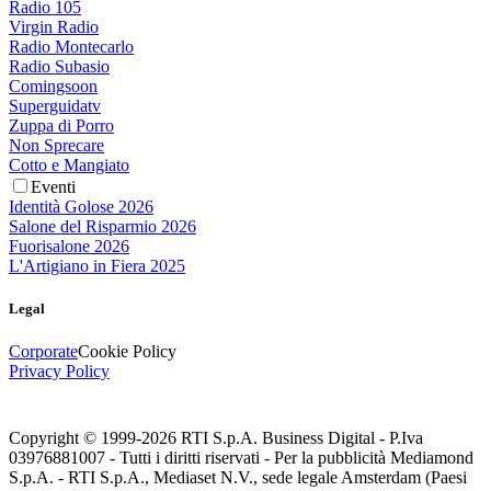
Radio 105
Virgin Radio
Radio Montecarlo
Radio Subasio
Comingsoon
Superguidatv
Zuppa di Porro
Non Sprecare
Cotto e Mangiato
Eventi
Identità Golose 2026
Salone del Risparmio 2026
Fuorisalone 2026
L'Artigiano in Fiera 2025
Legal
Corporate
Cookie Policy
Privacy Policy
Copyright © 1999-
2026
RTI S.p.A. Business Digital - P.Iva
03976881007 - Tutti i diritti riservati - Per la pubblicità Mediamond
S.p.A. - RTI S.p.A., Mediaset N.V., sede legale Amsterdam (Paesi