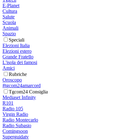
E-Planet
Cultura
Salute
Scuola
Animali
Spazio
Speciali
Elezioni Italia
Elezioni estero
Grande Fratello
L'isola dei famosi
Amici
Rubriche
Oroscopo
#tgcom24amarcord
Tgcom24 Consiglia
Mediaset Infinity
R101
Radio 105
Virgin Radio
Radio Montecarlo
Radio Subasio
Comingsoon
Superguidatv