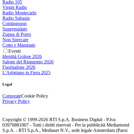
Radio 105
Virgin Radio
Radio Montecarlo
Radio Subasio
Comingsoon
Superguidatv
Zuppa di Porro
Non Sprecare
Cotto e Mangiato
Eventi
Identità Golose 2026
Salone del Risparmio 2026
Fuorisalone 2026
L'Artigiano in Fiera 2025
Legal
Corporate
Cookie Policy
Privacy Policy
Copyright © 1999-
2026
RTI S.p.A. Business Digital - P.Iva
03976881007 - Tutti i diritti riservati - Per la pubblicità Mediamond
S.p.A. - RTI S.p.A., Mediaset N.V., sede legale Amsterdam (Paesi