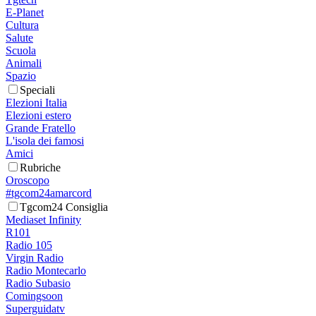
E-Planet
Cultura
Salute
Scuola
Animali
Spazio
Speciali
Elezioni Italia
Elezioni estero
Grande Fratello
L'isola dei famosi
Amici
Rubriche
Oroscopo
#tgcom24amarcord
Tgcom24 Consiglia
Mediaset Infinity
R101
Radio 105
Virgin Radio
Radio Montecarlo
Radio Subasio
Comingsoon
Superguidatv