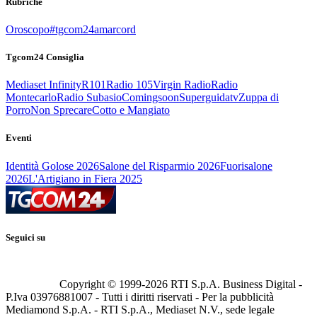
Rubriche
Oroscopo
#tgcom24amarcord
Tgcom24 Consiglia
Mediaset Infinity
R101
Radio 105
Virgin Radio
Radio
Montecarlo
Radio Subasio
Comingsoon
Superguidatv
Zuppa di
Porro
Non Sprecare
Cotto e Mangiato
Eventi
Identità Golose 2026
Salone del Risparmio 2026
Fuorisalone
2026
L'Artigiano in Fiera 2025
Seguici su
Copyright © 1999-
2026
RTI S.p.A. Business Digital -
P.Iva 03976881007 - Tutti i diritti riservati - Per la pubblicità
Mediamond S.p.A. - RTI S.p.A., Mediaset N.V., sede legale