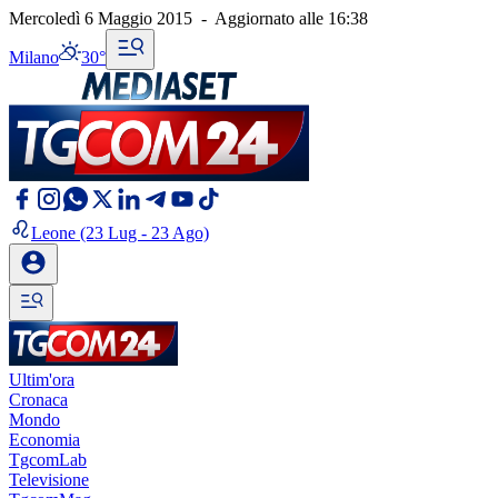
Mercoledì 6 Maggio 2015
-
Aggiornato alle
16:38
Milano
30°
Leone
(23 Lug - 23 Ago)
Ultim'ora
Cronaca
Mondo
Economia
TgcomLab
Televisione