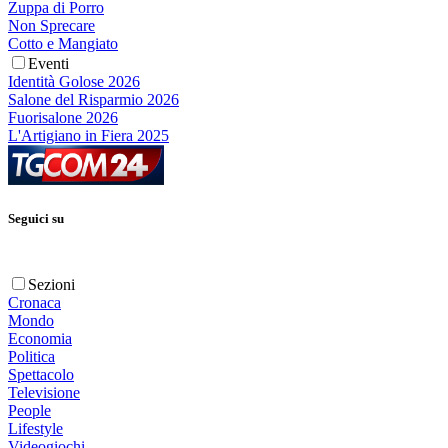
Zuppa di Porro
Non Sprecare
Cotto e Mangiato
Eventi
Identità Golose 2026
Salone del Risparmio 2026
Fuorisalone 2026
L'Artigiano in Fiera 2025
Seguici su
Sezioni
Cronaca
Mondo
Economia
Politica
Spettacolo
Televisione
People
Lifestyle
Videogiochi