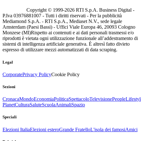
Copyright © 1999-
2026
RTI S.p.A. Business Digital -
P.Iva 03976881007 - Tutti i diritti riservati - Per la pubblicità
Mediamond S.p.A. - RTI S.p.A., Mediaset N.V., sede legale
Amsterdam (Paesi Bassi) - Uffici Viale Europa 46, 20093 Cologno
Monzese (MI)
Rispetto ai contenuti e ai dati personali trasmessi e/o
riprodotti è vietata ogni utilizzazione funzionale all’addestramento di
sistemi di intelligenza artificiale generativa. È altresì fatto divieto
espresso di utilizzare mezzi automatizzati di data scraping.
Legal
Corporate
Privacy Policy
Cookie Policy
Sezioni
Cronaca
Mondo
Economia
Politica
Spettacolo
Televisione
People
Lifestyl
Planet
Cultura
Salute
Scuola
Animali
Spazio
Speciali
Elezioni Italia
Elezioni estero
Grande Fratello
L'isola dei famosi
Amici