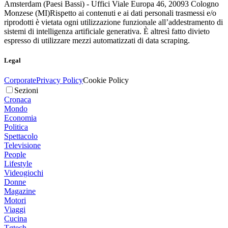
Amsterdam (Paesi Bassi) - Uffici Viale Europa 46, 20093 Cologno
Monzese (MI)
Rispetto ai contenuti e ai dati personali trasmessi e/o
riprodotti è vietata ogni utilizzazione funzionale all’addestramento di
sistemi di intelligenza artificiale generativa. È altresì fatto divieto
espresso di utilizzare mezzi automatizzati di data scraping.
Legal
Corporate
Privacy Policy
Cookie Policy
Sezioni
Cronaca
Mondo
Economia
Politica
Spettacolo
Televisione
People
Lifestyle
Videogiochi
Donne
Magazine
Motori
Viaggi
Cucina
Tgtech