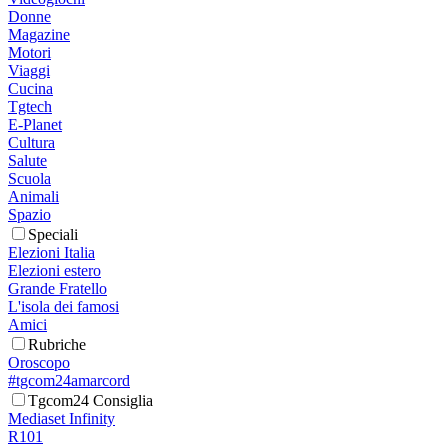
Donne
Magazine
Motori
Viaggi
Cucina
Tgtech
E-Planet
Cultura
Salute
Scuola
Animali
Spazio
Speciali
Elezioni Italia
Elezioni estero
Grande Fratello
L'isola dei famosi
Amici
Rubriche
Oroscopo
#tgcom24amarcord
Tgcom24 Consiglia
Mediaset Infinity
R101