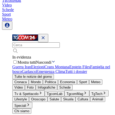
TgcomMag
Video
Schede
Sport
Meteo
In evidenza
Mostra tutti
Nascondi
Guerra Iran
Elezioni
Crans Montana
Epstein Files
Famiglia nel
bosco
Garlasco
Emergenza Clima
Tutti i dossier
Tutte le notizie del giorno
Cronaca
Mondo
Politica
Economia
Sport
Meteo
Video
Foto
Infografiche
Schede
Tv & Spettacolo
TgcomLab
TgcomMag
TgTech
Lifestyle
Oroscopo
Salute
Skuola
Cultura
Animali
Speciali
Chi siamo