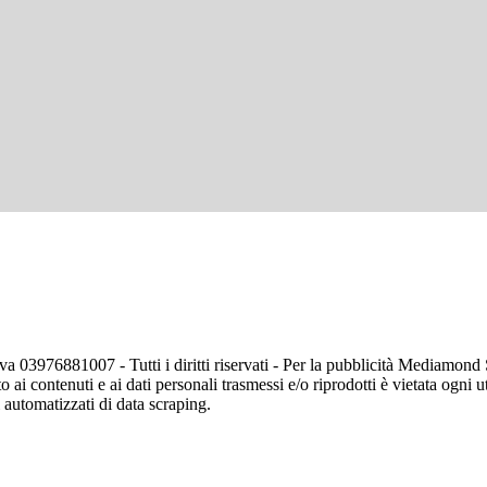
va 03976881007 - Tutti i diritti riservati - Per la pubblicità Mediamon
o ai contenuti e ai dati personali trasmessi e/o riprodotti è vietata ogni 
zi automatizzati di data scraping.