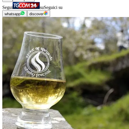
Segui
su
Seguici su
whatsapp
discover