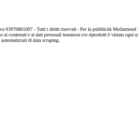
va 03976881007 - Tutti i diritti riservati - Per la pubblicità Mediamon
o ai contenuti e ai dati personali trasmessi e/o riprodotti è vietata ogni 
zi automatizzati di data scraping.