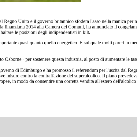
al Regno Unito e il governo britannico sfodera l'asso nella manica per
la finanziaria 2014 alla Camera dei Comuni, ha annunciato il congelamen
tare le posizioni degli indipendentisti in kilt.
portante quasi quanto quello energetico. E sul quale molti pareri in me
o Osborne - per sostenere questa industria, al posto di aumentare le tasse 
l governo di Edimburgo e ha promosso il referendum per l'uscita dal Re
 misure contro la contraffazione del superalcolico. Il piano prevedeva at
uropee, in modo da consentire una corretta vendita all'estero dell'alcolico