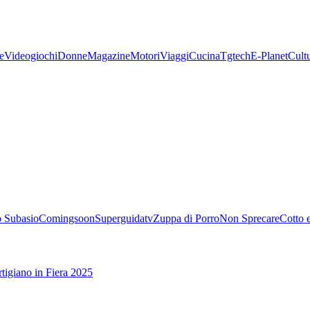
e
Videogiochi
Donne
Magazine
Motori
Viaggi
Cucina
Tgtech
E-Planet
Cult
 Subasio
Comingsoon
Superguidatv
Zuppa di Porro
Non Sprecare
Cotto 
tigiano in Fiera 2025