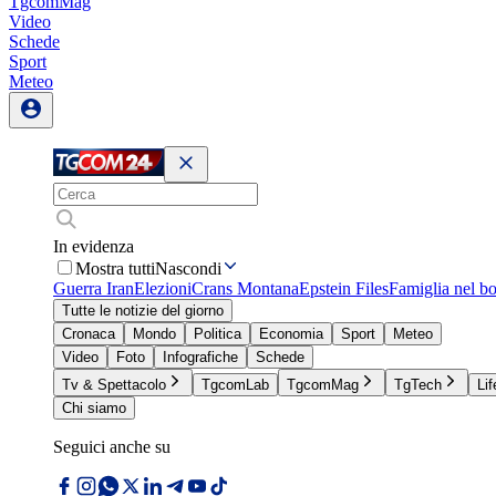
TgcomMag
Video
Schede
Sport
Meteo
In evidenza
Mostra tutti
Nascondi
Guerra Iran
Elezioni
Crans Montana
Epstein Files
Famiglia nel b
Tutte le notizie del giorno
Cronaca
Mondo
Politica
Economia
Sport
Meteo
Video
Foto
Infografiche
Schede
Tv & Spettacolo
TgcomLab
TgcomMag
TgTech
Lif
Chi siamo
Seguici anche su