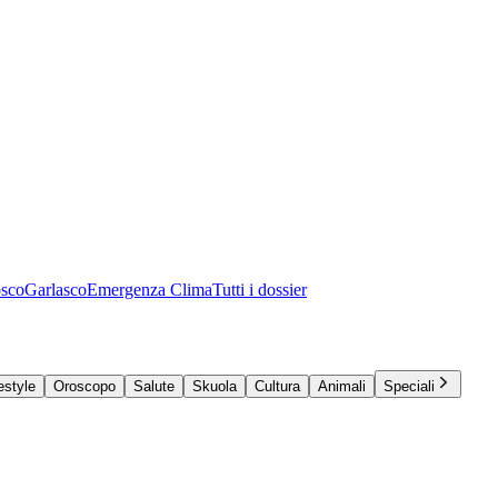
osco
Garlasco
Emergenza Clima
Tutti i dossier
estyle
Oroscopo
Salute
Skuola
Cultura
Animali
Speciali