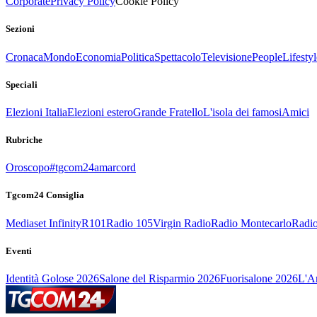
Corporate
Privacy Policy
Cookie Policy
Sezioni
Cronaca
Mondo
Economia
Politica
Spettacolo
Televisione
People
Lifestyl
Speciali
Elezioni Italia
Elezioni estero
Grande Fratello
L'isola dei famosi
Amici
Rubriche
Oroscopo
#tgcom24amarcord
Tgcom24 Consiglia
Mediaset Infinity
R101
Radio 105
Virgin Radio
Radio Montecarlo
Radio
Eventi
Identità Golose 2026
Salone del Risparmio 2026
Fuorisalone 2026
L'Ar