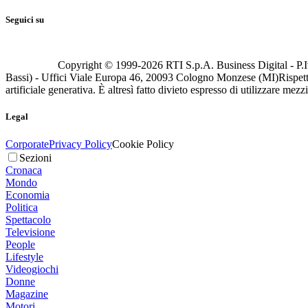
Seguici su
Copyright © 1999-
2026
RTI S.p.A. Business Digital - P.I
Bassi) - Uffici Viale Europa 46, 20093 Cologno Monzese (MI)
Rispett
artificiale generativa. È altresì fatto divieto espresso di utilizzare mez
Legal
Corporate
Privacy Policy
Cookie Policy
Sezioni
Cronaca
Mondo
Economia
Politica
Spettacolo
Televisione
People
Lifestyle
Videogiochi
Donne
Magazine
Motori