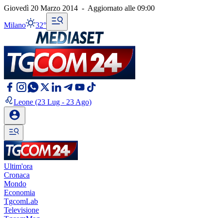
Giovedì 20 Marzo 2014
-
Aggiornato alle
09:00
Milano
32°
Leone
(23 Lug - 23 Ago)
Ultim'ora
Cronaca
Mondo
Economia
TgcomLab
Televisione