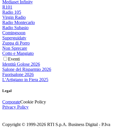
Mediaset Infinity
R101
Radio 105
Virgin Radio
Radio Montecarlo
Radio Subasio
Comingsoon
Superguidatv
Zuppa di Porro
Non Sprecare
Cotto e Mangiato
Eventi
Identità Golose 2026
Salone del Risparmio 2026
Fuorisalone 2026
L'Artigiano in Fiera 2025
Legal
Corporate
Cookie Policy
Privacy Policy
Copyright © 1999-
2026
RTI S.p.A. Business Digital - P.Iva