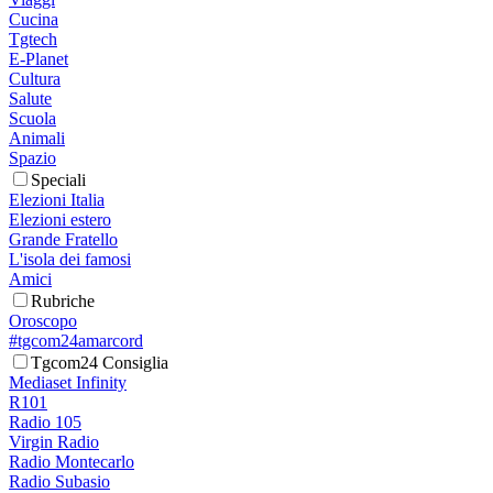
Cucina
Tgtech
E-Planet
Cultura
Salute
Scuola
Animali
Spazio
Speciali
Elezioni Italia
Elezioni estero
Grande Fratello
L'isola dei famosi
Amici
Rubriche
Oroscopo
#tgcom24amarcord
Tgcom24 Consiglia
Mediaset Infinity
R101
Radio 105
Virgin Radio
Radio Montecarlo
Radio Subasio