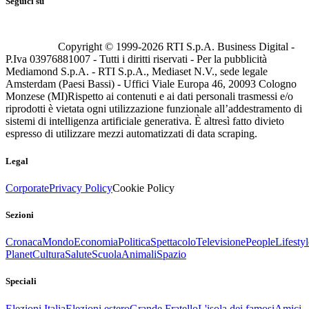
Seguici su
Copyright © 1999-
2026
RTI S.p.A. Business Digital -
P.Iva 03976881007 - Tutti i diritti riservati - Per la pubblicità
Mediamond S.p.A. - RTI S.p.A., Mediaset N.V., sede legale
Amsterdam (Paesi Bassi) - Uffici Viale Europa 46, 20093 Cologno
Monzese (MI)
Rispetto ai contenuti e ai dati personali trasmessi e/o
riprodotti è vietata ogni utilizzazione funzionale all’addestramento di
sistemi di intelligenza artificiale generativa. È altresì fatto divieto
espresso di utilizzare mezzi automatizzati di data scraping.
Legal
Corporate
Privacy Policy
Cookie Policy
Sezioni
Cronaca
Mondo
Economia
Politica
Spettacolo
Televisione
People
Lifestyl
Planet
Cultura
Salute
Scuola
Animali
Spazio
Speciali
Elezioni Italia
Elezioni estero
Grande Fratello
L'isola dei famosi
Amici