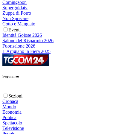
Comingsoon
Superguidatv
Zuppa di Porro
Non Sprecare
Cotto e Mangiato
Eventi
Identità Golose 2026
Salone del Risparmio 2026
Fuorisalone 2026
L'Artigiano in Fiera 2025
Seguici su
Sezioni
Cronaca
Mondo
Economia
Politica
Spettacolo
Televisione
People