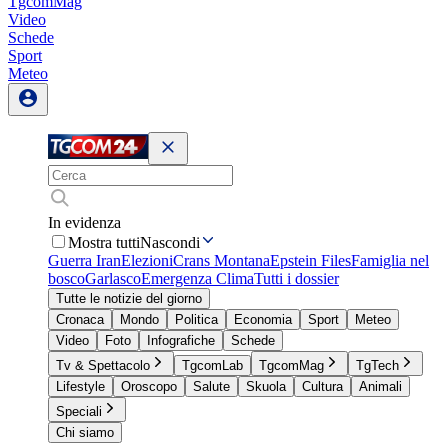
TgcomMag
Video
Schede
Sport
Meteo
In evidenza
Mostra tutti
Nascondi
Guerra Iran
Elezioni
Crans Montana
Epstein Files
Famiglia nel
bosco
Garlasco
Emergenza Clima
Tutti i dossier
Tutte le notizie del giorno
Cronaca
Mondo
Politica
Economia
Sport
Meteo
Video
Foto
Infografiche
Schede
Tv & Spettacolo
TgcomLab
TgcomMag
TgTech
Lifestyle
Oroscopo
Salute
Skuola
Cultura
Animali
Speciali
Chi siamo