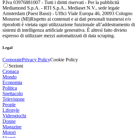
P.Iva 03976881007 - Tutti i diritti riservati - Per la pubblicità
Mediamond S.p.A. - RTI S.p.A., Mediaset N.V., sede legale
Amsterdam (Paesi Bassi) - Uffici Viale Europa 46, 20093 Cologno
Monzese (MI)
Rispetto ai contenuti e ai dati personali trasmessi e/o
riprodotti è vietata ogni utilizzazione funzionale all’addestramento di
sistemi di intelligenza artificiale generativa. È altresì fatto divieto
espresso di utilizzare mezzi automatizzati di data scraping.
Legal
Corporate
Privacy Policy
Cookie Policy
Sezioni
Cronaca
Mondo
Economia
Politica
Spettacolo
Televisione
People
Lifestyle
Videogiochi
Donne
Magazine
Motori
Viaggi