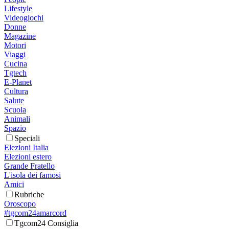
Lifestyle
Videogiochi
Donne
Magazine
Motori
Viaggi
Cucina
Tgtech
E-Planet
Cultura
Salute
Scuola
Animali
Spazio
Speciali
Elezioni Italia
Elezioni estero
Grande Fratello
L'isola dei famosi
Amici
Rubriche
Oroscopo
#tgcom24amarcord
Tgcom24 Consiglia