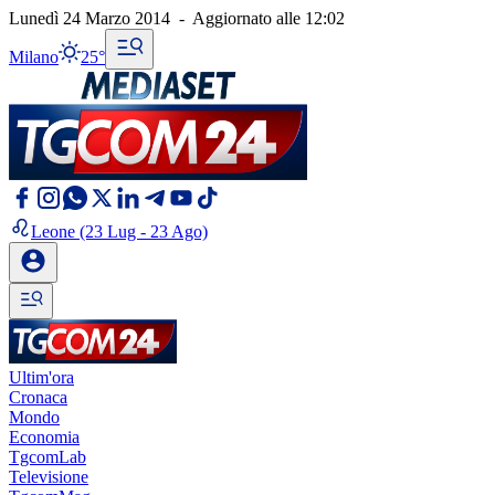
Lunedì 24 Marzo 2014
-
Aggiornato alle
12:02
Milano
25°
Leone
(23 Lug - 23 Ago)
Ultim'ora
Cronaca
Mondo
Economia
TgcomLab
Televisione