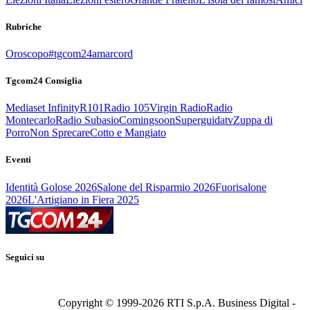
Rubriche
Oroscopo
#tgcom24amarcord
Tgcom24 Consiglia
Mediaset Infinity
R101
Radio 105
Virgin Radio
Radio
Montecarlo
Radio Subasio
Comingsoon
Superguidatv
Zuppa di
Porro
Non Sprecare
Cotto e Mangiato
Eventi
Identità Golose 2026
Salone del Risparmio 2026
Fuorisalone
2026
L'Artigiano in Fiera 2025
Seguici su
Copyright © 1999-
2026
RTI S.p.A. Business Digital -