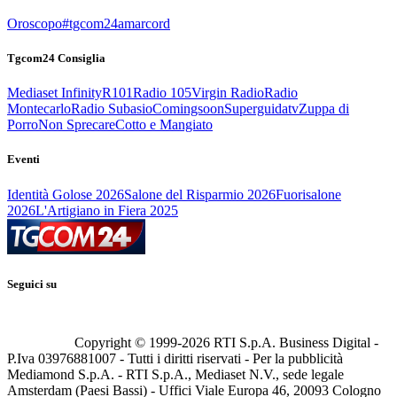
Oroscopo
#tgcom24amarcord
Tgcom24 Consiglia
Mediaset Infinity
R101
Radio 105
Virgin Radio
Radio
Montecarlo
Radio Subasio
Comingsoon
Superguidatv
Zuppa di
Porro
Non Sprecare
Cotto e Mangiato
Eventi
Identità Golose 2026
Salone del Risparmio 2026
Fuorisalone
2026
L'Artigiano in Fiera 2025
Seguici su
Copyright © 1999-
2026
RTI S.p.A. Business Digital -
P.Iva 03976881007 - Tutti i diritti riservati - Per la pubblicità
Mediamond S.p.A. - RTI S.p.A., Mediaset N.V., sede legale
Amsterdam (Paesi Bassi) - Uffici Viale Europa 46, 20093 Cologno