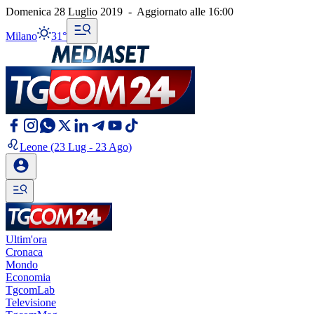
Domenica 28 Luglio 2019
-
Aggiornato alle
16:00
Milano
31°
Leone
(23 Lug - 23 Ago)
Ultim'ora
Cronaca
Mondo
Economia
TgcomLab
Televisione