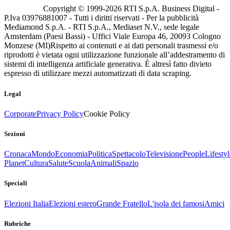
Copyright © 1999-
2026
RTI S.p.A. Business Digital -
P.Iva 03976881007 - Tutti i diritti riservati - Per la pubblicità
Mediamond S.p.A. - RTI S.p.A., Mediaset N.V., sede legale
Amsterdam (Paesi Bassi) - Uffici Viale Europa 46, 20093 Cologno
Monzese (MI)
Rispetto ai contenuti e ai dati personali trasmessi e/o
riprodotti è vietata ogni utilizzazione funzionale all’addestramento di
sistemi di intelligenza artificiale generativa. È altresì fatto divieto
espresso di utilizzare mezzi automatizzati di data scraping.
Legal
Corporate
Privacy Policy
Cookie Policy
Sezioni
Cronaca
Mondo
Economia
Politica
Spettacolo
Televisione
People
Lifestyl
Planet
Cultura
Salute
Scuola
Animali
Spazio
Speciali
Elezioni Italia
Elezioni estero
Grande Fratello
L'isola dei famosi
Amici
Rubriche