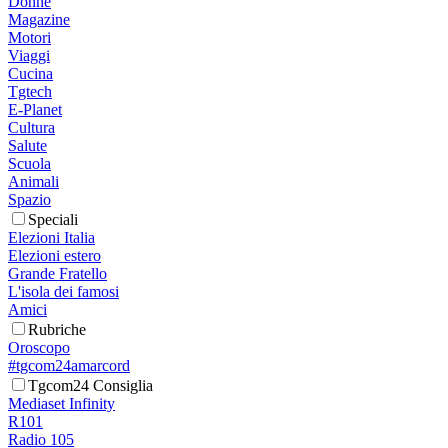
Donne
Magazine
Motori
Viaggi
Cucina
Tgtech
E-Planet
Cultura
Salute
Scuola
Animali
Spazio
Speciali
Elezioni Italia
Elezioni estero
Grande Fratello
L'isola dei famosi
Amici
Rubriche
Oroscopo
#tgcom24amarcord
Tgcom24 Consiglia
Mediaset Infinity
R101
Radio 105