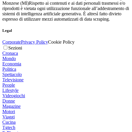
Monzese (MI)
Rispetto ai contenuti e ai dati personali trasmessi e/o
riprodotti è vietata ogni utilizzazione funzionale all’addestramento di
sistemi di intelligenza artificiale generativa. È altresì fatto divieto
espresso di utilizzare mezzi automatizzati di data scraping.
Legal
Corporate
Privacy Policy
Cookie Policy
Sezioni
Cronaca
Mondo
Economia
Politica
Spettacolo
Televisione
People
Lifestyle
Videogiochi
Donne
Magazine
Motori
Viaggi
Cucina
Tgtech