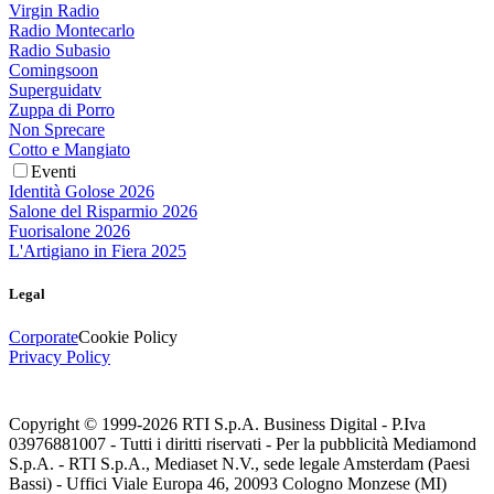
Virgin Radio
Radio Montecarlo
Radio Subasio
Comingsoon
Superguidatv
Zuppa di Porro
Non Sprecare
Cotto e Mangiato
Eventi
Identità Golose 2026
Salone del Risparmio 2026
Fuorisalone 2026
L'Artigiano in Fiera 2025
Legal
Corporate
Cookie Policy
Privacy Policy
Copyright © 1999-
2026
RTI S.p.A. Business Digital - P.Iva
03976881007 - Tutti i diritti riservati - Per la pubblicità Mediamond
S.p.A. - RTI S.p.A., Mediaset N.V., sede legale Amsterdam (Paesi
Bassi) - Uffici Viale Europa 46, 20093 Cologno Monzese (MI)