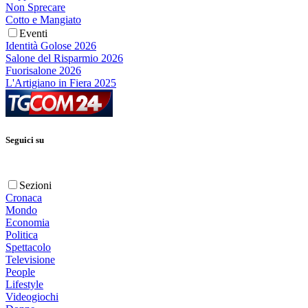
Non Sprecare
Cotto e Mangiato
Eventi
Identità Golose 2026
Salone del Risparmio 2026
Fuorisalone 2026
L'Artigiano in Fiera 2025
Seguici su
Sezioni
Cronaca
Mondo
Economia
Politica
Spettacolo
Televisione
People
Lifestyle
Videogiochi