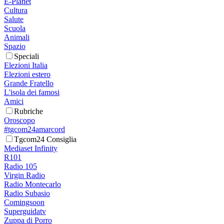
E-Planet
Cultura
Salute
Scuola
Animali
Spazio
Speciali
Elezioni Italia
Elezioni estero
Grande Fratello
L'isola dei famosi
Amici
Rubriche
Oroscopo
#tgcom24amarcord
Tgcom24 Consiglia
Mediaset Infinity
R101
Radio 105
Virgin Radio
Radio Montecarlo
Radio Subasio
Comingsoon
Superguidatv
Zuppa di Porro