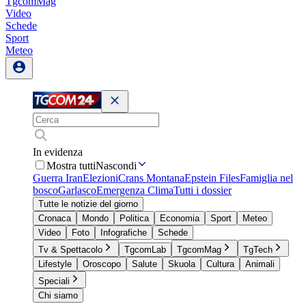
TgcomMag
Video
Schede
Sport
Meteo
In evidenza
Mostra tutti
Nascondi
Guerra Iran
Elezioni
Crans Montana
Epstein Files
Famiglia nel
bosco
Garlasco
Emergenza Clima
Tutti i dossier
Tutte le notizie del giorno
Cronaca
Mondo
Politica
Economia
Sport
Meteo
Video
Foto
Infografiche
Schede
Tv & Spettacolo
TgcomLab
TgcomMag
TgTech
Lifestyle
Oroscopo
Salute
Skuola
Cultura
Animali
Speciali
Chi siamo