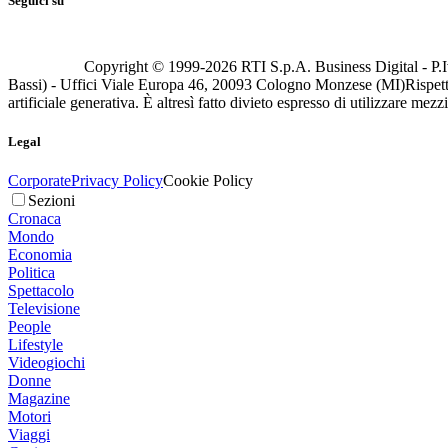
Seguici su
Copyright © 1999-
2026
RTI S.p.A. Business Digital - P.I
Bassi) - Uffici Viale Europa 46, 20093 Cologno Monzese (MI)
Rispett
artificiale generativa. È altresì fatto divieto espresso di utilizzare mez
Legal
Corporate
Privacy Policy
Cookie Policy
Sezioni
Cronaca
Mondo
Economia
Politica
Spettacolo
Televisione
People
Lifestyle
Videogiochi
Donne
Magazine
Motori
Viaggi