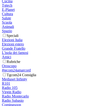
Cucina
Tgtech
E-Planet
Cultura
Salute
Scuola
Animali
Spazio
Speciali
Elezioni Italia
Elezioni estero
Grande Fratello
L'isola dei famosi
Amici
Rubriche
Oroscopo
#tgcom24amarcord
Tgcom24 Consiglia
Mediaset Infinity
R101
Radio 105
Virgin Radio
Radio Montecarlo
Radio Subasio
Comingsoon