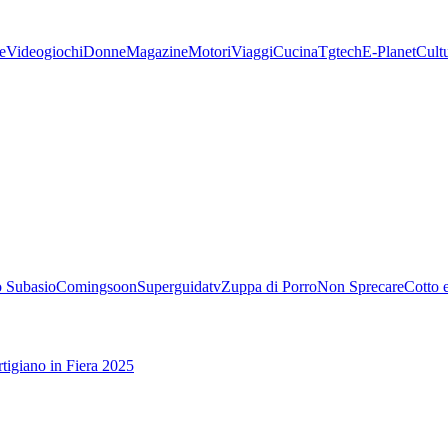
e
Videogiochi
Donne
Magazine
Motori
Viaggi
Cucina
Tgtech
E-Planet
Cult
 Subasio
Comingsoon
Superguidatv
Zuppa di Porro
Non Sprecare
Cotto 
tigiano in Fiera 2025