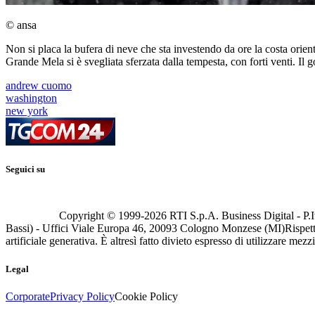
© ansa
Non si placa la bufera di neve che sta investendo da ore la costa orien
Grande Mela si è svegliata sferzata dalla tempesta, con forti venti. I
andrew cuomo
washington
new york
Seguici su
Copyright © 1999-
2026
RTI S.p.A. Business Digital - P.I
Bassi) - Uffici Viale Europa 46, 20093 Cologno Monzese (MI)
Rispett
artificiale generativa. È altresì fatto divieto espresso di utilizzare mez
Legal
Corporate
Privacy Policy
Cookie Policy