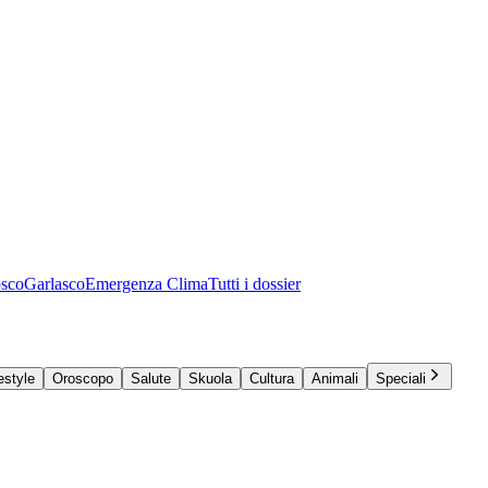
osco
Garlasco
Emergenza Clima
Tutti i dossier
estyle
Oroscopo
Salute
Skuola
Cultura
Animali
Speciali