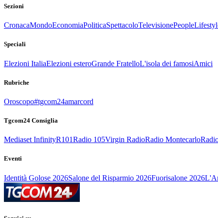
Sezioni
Cronaca
Mondo
Economia
Politica
Spettacolo
Televisione
People
Lifestyl
Speciali
Elezioni Italia
Elezioni estero
Grande Fratello
L'isola dei famosi
Amici
Rubriche
Oroscopo
#tgcom24amarcord
Tgcom24 Consiglia
Mediaset Infinity
R101
Radio 105
Virgin Radio
Radio Montecarlo
Radio
Eventi
Identità Golose 2026
Salone del Risparmio 2026
Fuorisalone 2026
L'Ar