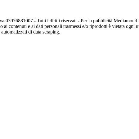
va 03976881007 - Tutti i diritti riservati - Per la pubblicità Mediamon
o ai contenuti e ai dati personali trasmessi e/o riprodotti è vietata ogni 
zi automatizzati di data scraping.