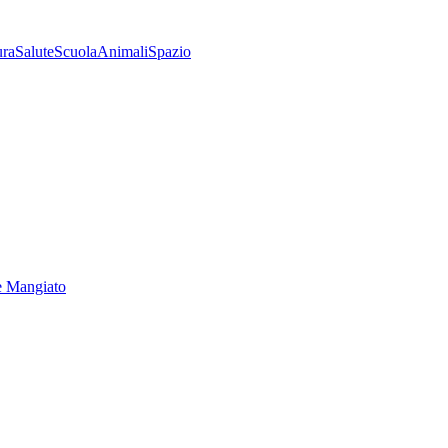
ura
Salute
Scuola
Animali
Spazio
e Mangiato