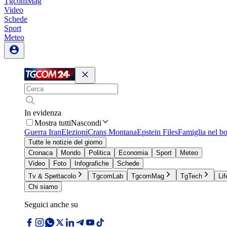
TgcomMag
Video
Schede
Sport
Meteo
In evidenza
Mostra tutti
Nascondi
Guerra Iran
Elezioni
Crans Montana
Epstein Files
Famiglia nel b
Tutte le notizie del giorno
Cronaca
Mondo
Politica
Economia
Sport
Meteo
Video
Foto
Infografiche
Schede
Tv & Spettacolo
TgcomLab
TgcomMag
TgTech
Lif
Chi siamo
Seguici anche su