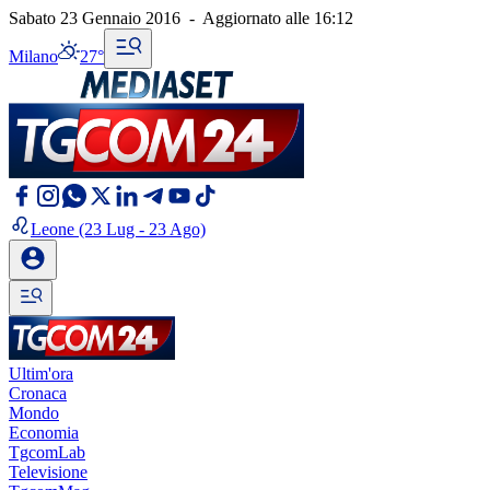
Sabato 23 Gennaio 2016
-
Aggiornato alle
16:12
Milano
27°
Leone
(23 Lug - 23 Ago)
Ultim'ora
Cronaca
Mondo
Economia
TgcomLab
Televisione