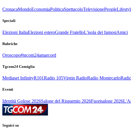
Cronaca
Mondo
Economia
Politica
Spettacolo
Televisione
People
Lifestyl
Speciali
Elezioni Italia
Elezioni estero
Grande Fratello
L'isola dei famosi
Amici
Rubriche
Oroscopo
#tgcom24amarcord
Tgcom24 Consiglia
Mediaset Infinity
R101
Radio 105
Virgin Radio
Radio Montecarlo
Radio
Eventi
Identità Golose 2026
Salone del Risparmio 2026
Fuorisalone 2026
L'Ar
Seguici su