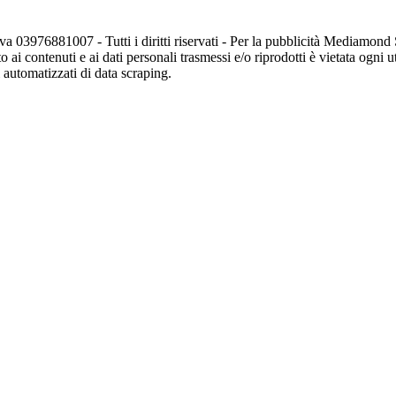
va 03976881007 - Tutti i diritti riservati - Per la pubblicità Mediamon
o ai contenuti e ai dati personali trasmessi e/o riprodotti è vietata ogni 
zi automatizzati di data scraping.