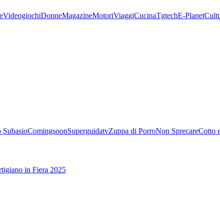
e
Videogiochi
Donne
Magazine
Motori
Viaggi
Cucina
Tgtech
E-Planet
Cult
 Subasio
Comingsoon
Superguidatv
Zuppa di Porro
Non Sprecare
Cotto 
tigiano in Fiera 2025