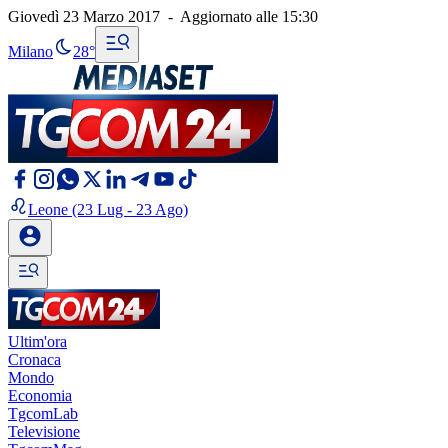
Giovedì 23 Marzo 2017
-
Aggiornato alle
15:30
Milano
28°
Leone
(23 Lug - 23 Ago)
Ultim'ora
Cronaca
Mondo
Economia
TgcomLab
Televisione