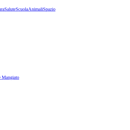
ura
Salute
Scuola
Animali
Spazio
e Mangiato