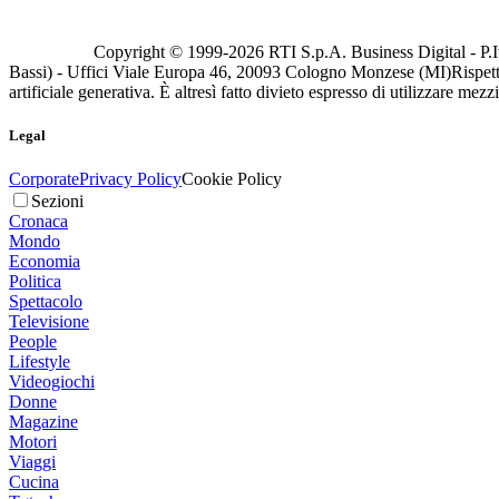
Copyright © 1999-
2026
RTI S.p.A. Business Digital - P.I
Bassi) - Uffici Viale Europa 46, 20093 Cologno Monzese (MI)
Rispett
artificiale generativa. È altresì fatto divieto espresso di utilizzare mez
Legal
Corporate
Privacy Policy
Cookie Policy
Sezioni
Cronaca
Mondo
Economia
Politica
Spettacolo
Televisione
People
Lifestyle
Videogiochi
Donne
Magazine
Motori
Viaggi
Cucina