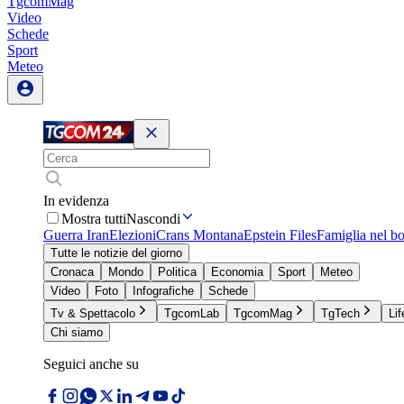
TgcomMag
Video
Schede
Sport
Meteo
In evidenza
Mostra tutti
Nascondi
Guerra Iran
Elezioni
Crans Montana
Epstein Files
Famiglia nel b
Tutte le notizie del giorno
Cronaca
Mondo
Politica
Economia
Sport
Meteo
Video
Foto
Infografiche
Schede
Tv & Spettacolo
TgcomLab
TgcomMag
TgTech
Lif
Chi siamo
Seguici anche su