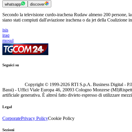
whatsapp
discover
Secondo la televisione curdo-irachena Rudaw almeno 200 persone, la maggi
siano stati compiuti dall'aviazione irachena o da jet della Coalizione 
isis
iraq
mosul
Seguici su
Copyright © 1999-
2026
RTI S.p.A. Business Digital - P.I
Bassi) - Uffici Viale Europa 46, 20093 Cologno Monzese (MI)
Rispett
artificiale generativa. È altresì fatto divieto espresso di utilizzare mez
Legal
Corporate
Privacy Policy
Cookie Policy
Sezioni