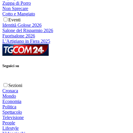
Zuppa di Porro
Non Sprecare
Cotto e Mangiato
Eventi
Identità Golose 2026
Salone del Risparmio 2026
Fuorisalone 2026
L'Artigiano in Fiera 2025
Seguici su
Sezioni
Cronaca
Mondo
Economia
Politica
Spettacolo
Televisione
People
Lifestyle