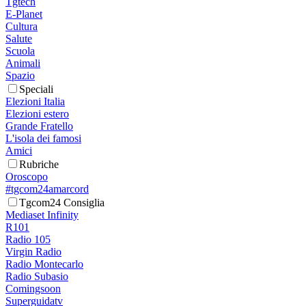
Tgtech
E-Planet
Cultura
Salute
Scuola
Animali
Spazio
Speciali
Elezioni Italia
Elezioni estero
Grande Fratello
L'isola dei famosi
Amici
Rubriche
Oroscopo
#tgcom24amarcord
Tgcom24 Consiglia
Mediaset Infinity
R101
Radio 105
Virgin Radio
Radio Montecarlo
Radio Subasio
Comingsoon
Superguidatv