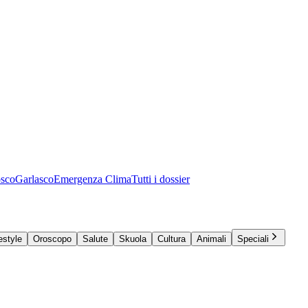
osco
Garlasco
Emergenza Clima
Tutti i dossier
estyle
Oroscopo
Salute
Skuola
Cultura
Animali
Speciali