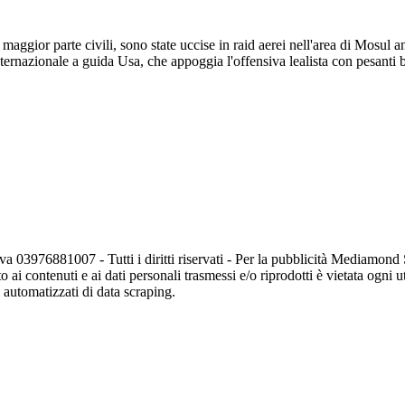
or parte civili, sono state uccise in raid aerei nell'area di Mosul ancor
internazionale a guida Usa, che appoggia l'offensiva lealista con pesant
va 03976881007 - Tutti i diritti riservati - Per la pubblicità Mediamon
o ai contenuti e ai dati personali trasmessi e/o riprodotti è vietata ogni 
zi automatizzati di data scraping.