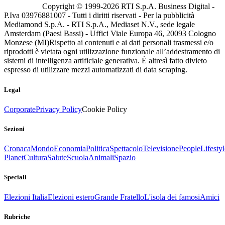
Copyright © 1999-
2026
RTI S.p.A. Business Digital -
P.Iva 03976881007 - Tutti i diritti riservati - Per la pubblicità
Mediamond S.p.A. - RTI S.p.A., Mediaset N.V., sede legale
Amsterdam (Paesi Bassi) - Uffici Viale Europa 46, 20093 Cologno
Monzese (MI)
Rispetto ai contenuti e ai dati personali trasmessi e/o
riprodotti è vietata ogni utilizzazione funzionale all’addestramento di
sistemi di intelligenza artificiale generativa. È altresì fatto divieto
espresso di utilizzare mezzi automatizzati di data scraping.
Legal
Corporate
Privacy Policy
Cookie Policy
Sezioni
Cronaca
Mondo
Economia
Politica
Spettacolo
Televisione
People
Lifestyl
Planet
Cultura
Salute
Scuola
Animali
Spazio
Speciali
Elezioni Italia
Elezioni estero
Grande Fratello
L'isola dei famosi
Amici
Rubriche