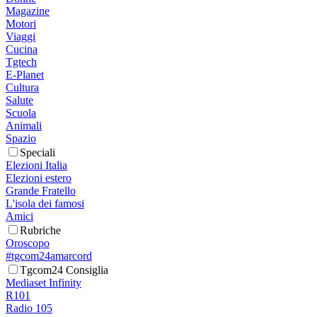
Magazine
Motori
Viaggi
Cucina
Tgtech
E-Planet
Cultura
Salute
Scuola
Animali
Spazio
Speciali
Elezioni Italia
Elezioni estero
Grande Fratello
L'isola dei famosi
Amici
Rubriche
Oroscopo
#tgcom24amarcord
Tgcom24 Consiglia
Mediaset Infinity
R101
Radio 105