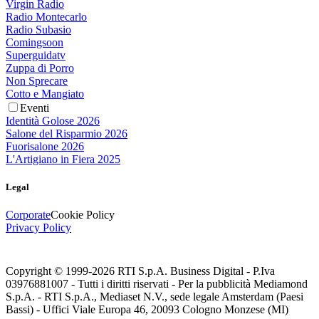
Virgin Radio
Radio Montecarlo
Radio Subasio
Comingsoon
Superguidatv
Zuppa di Porro
Non Sprecare
Cotto e Mangiato
Eventi
Identità Golose 2026
Salone del Risparmio 2026
Fuorisalone 2026
L'Artigiano in Fiera 2025
Legal
Corporate
Cookie Policy
Privacy Policy
Copyright © 1999-
2026
RTI S.p.A. Business Digital - P.Iva
03976881007 - Tutti i diritti riservati - Per la pubblicità Mediamond
S.p.A. - RTI S.p.A., Mediaset N.V., sede legale Amsterdam (Paesi
Bassi) - Uffici Viale Europa 46, 20093 Cologno Monzese (MI)