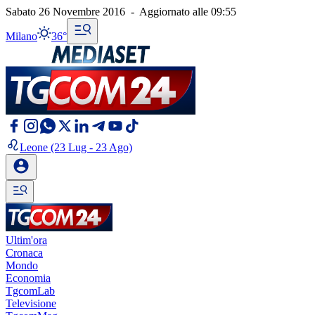
Sabato 26 Novembre 2016
-
Aggiornato alle
09:55
Milano
36°
Leone
(23 Lug - 23 Ago)
Ultim'ora
Cronaca
Mondo
Economia
TgcomLab
Televisione