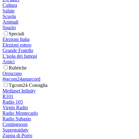
Cultura
Salute
Scuola
Animali
Spazio
Speciali
Elezioni Italia
Elezioni estero
Grande Fratello
L'isola dei famosi
Amici
Rubriche
Oroscopo
#tgcom24amarcord
Tgcom24 Consiglia
Mediaset Infinity
R101
Radio 105
Virgin Radio
Radio Montecarlo
Radio Subasio
Comingsoon
Superguidatv
Zuppa di Porro