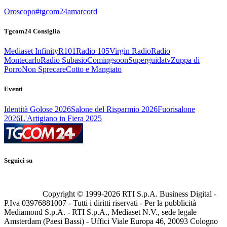
Oroscopo
#tgcom24amarcord
Tgcom24 Consiglia
Mediaset Infinity
R101
Radio 105
Virgin Radio
Radio
Montecarlo
Radio Subasio
Comingsoon
Superguidatv
Zuppa di
Porro
Non Sprecare
Cotto e Mangiato
Eventi
Identità Golose 2026
Salone del Risparmio 2026
Fuorisalone
2026
L'Artigiano in Fiera 2025
Seguici su
Copyright © 1999-
2026
RTI S.p.A. Business Digital -
P.Iva 03976881007 - Tutti i diritti riservati - Per la pubblicità
Mediamond S.p.A. - RTI S.p.A., Mediaset N.V., sede legale
Amsterdam (Paesi Bassi) - Uffici Viale Europa 46, 20093 Cologno