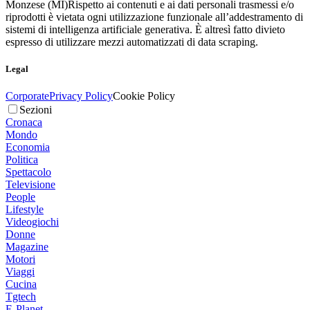
Monzese (MI)
Rispetto ai contenuti e ai dati personali trasmessi e/o
riprodotti è vietata ogni utilizzazione funzionale all’addestramento di
sistemi di intelligenza artificiale generativa. È altresì fatto divieto
espresso di utilizzare mezzi automatizzati di data scraping.
Legal
Corporate
Privacy Policy
Cookie Policy
Sezioni
Cronaca
Mondo
Economia
Politica
Spettacolo
Televisione
People
Lifestyle
Videogiochi
Donne
Magazine
Motori
Viaggi
Cucina
Tgtech
E-Planet