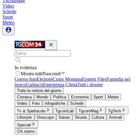
TgcomMag
Video
Schede
Sport
Meteo
In evidenza
Mostra tutti
Nascondi
Guerra Iran
Elezioni
Crans Montana
Epstein Files
Famiglia nel
bosco
Garlasco
Emergenza Clima
Tutti i dossier
Tutte le notizie del giorno
Cronaca
Mondo
Politica
Economia
Sport
Meteo
Video
Foto
Infografiche
Schede
Tv & Spettacolo
TgcomLab
TgcomMag
TgTech
Lifestyle
Oroscopo
Salute
Skuola
Cultura
Animali
Speciali
Chi siamo