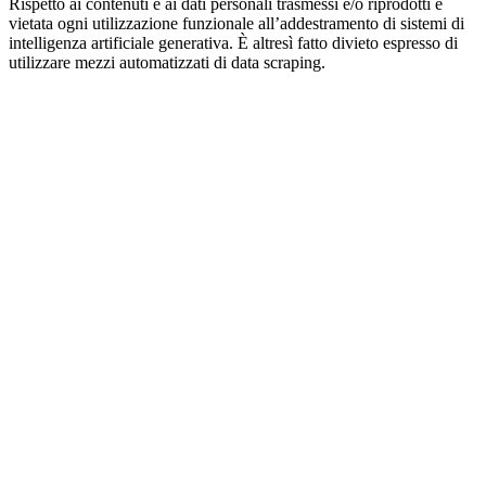
Rispetto ai contenuti e ai dati personali trasmessi e/o riprodotti è
vietata ogni utilizzazione funzionale all’addestramento di sistemi di
intelligenza artificiale generativa. È altresì fatto divieto espresso di
utilizzare mezzi automatizzati di data scraping.