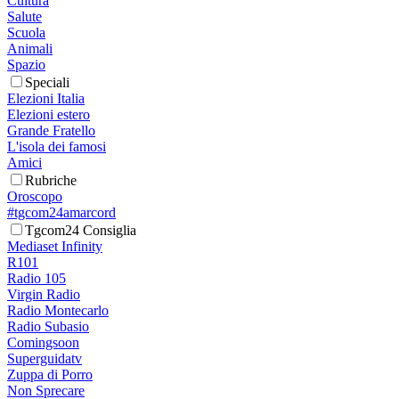
Cultura
Salute
Scuola
Animali
Spazio
Speciali
Elezioni Italia
Elezioni estero
Grande Fratello
L'isola dei famosi
Amici
Rubriche
Oroscopo
#tgcom24amarcord
Tgcom24 Consiglia
Mediaset Infinity
R101
Radio 105
Virgin Radio
Radio Montecarlo
Radio Subasio
Comingsoon
Superguidatv
Zuppa di Porro
Non Sprecare