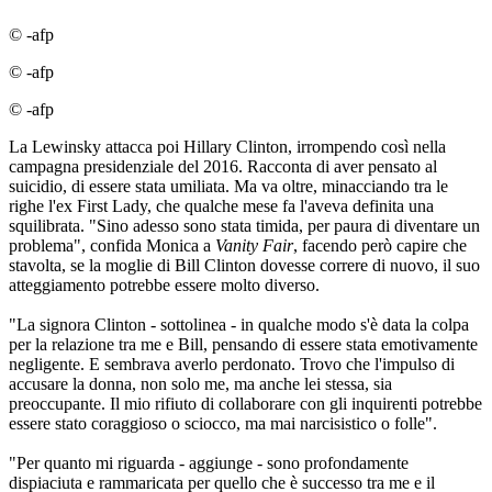
© -afp
© -afp
© -afp
La Lewinsky attacca poi Hillary Clinton, irrompendo così nella
campagna presidenziale del 2016. Racconta di aver pensato al
suicidio, di essere stata umiliata. Ma va oltre, minacciando tra le
righe l'ex First Lady, che qualche mese fa l'aveva definita una
squilibrata. "Sino adesso sono stata timida, per paura di diventare un
problema", confida Monica a
Vanity Fair
, facendo però capire che
stavolta, se la moglie di Bill Clinton dovesse correre di nuovo, il suo
atteggiamento potrebbe essere molto diverso.
"La signora Clinton - sottolinea - in qualche modo s'è data la colpa
per la relazione tra me e Bill, pensando di essere stata emotivamente
negligente. E sembrava averlo perdonato. Trovo che l'impulso di
accusare la donna, non solo me, ma anche lei stessa, sia
preoccupante. Il mio rifiuto di collaborare con gli inquirenti potrebbe
essere stato coraggioso o sciocco, ma mai narcisistico o folle".
"Per quanto mi riguarda - aggiunge - sono profondamente
dispiaciuta e rammaricata per quello che è successo tra me e il