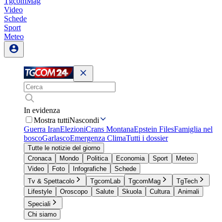
TgcomMag
Video
Schede
Sport
Meteo
In evidenza
Mostra tutti
Nascondi
Guerra Iran
Elezioni
Crans Montana
Epstein Files
Famiglia nel
bosco
Garlasco
Emergenza Clima
Tutti i dossier
Tutte le notizie del giorno
Cronaca
Mondo
Politica
Economia
Sport
Meteo
Video
Foto
Infografiche
Schede
Tv & Spettacolo
TgcomLab
TgcomMag
TgTech
Lifestyle
Oroscopo
Salute
Skuola
Cultura
Animali
Speciali
Chi siamo