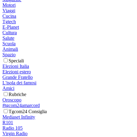
Motori
Viaggi
Cucina
Tgtech
E-Planet
Cultura
Salute
Scuola
Animali
Spazio
Speciali
Elezioni Italia
Elezioni estero
Grande Fratello
L'isola dei famosi
Amici
Rubriche
Oroscopo
#tgcom24amarcord
Tgcom24 Consiglia
Mediaset Infinity
R101
Radio 105
Virgin Radio