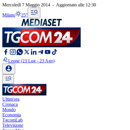
Mercoledì 7 Maggio 2014
-
Aggiornato alle
12:30
Milano
25°
Leone
(23 Lug - 23 Ago)
Ultim'ora
Cronaca
Mondo
Economia
TgcomLab
Televisione