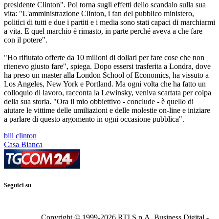
presidente Clinton". Poi torna sugli effetti dello scandalo sulla sua
vita: "L'amministrazione Clinton, i fan del pubblico ministero,
politici di tutti e due i partiti e i media sono stati capaci di marchiarmi
a vita. E quel marchio è rimasto, in parte perché aveva a che fare
con il potere".
"Ho rifiutato offerte da 10 milioni di dollari per fare cose che non
ritenevo giusto fare", spiega. Dopo essersi trasferita a Londra, dove
ha preso un master alla London School of Economics, ha vissuto a
Los Angeles, New York e Portland. Ma ogni volta che ha fatto un
colloquio di lavoro, racconta la Lewinsky, veniva scartata per colpa
della sua storia. "Ora il mio obbiettivo - conclude - è quello di
aiutare le vittime delle umiliazioni e delle molestie on-line e iniziare
a parlare di questo argomento in ogni occasione pubblica".
bill clinton
Casa Bianca
Seguici su
Copyright © 1999-
2026
RTI S.p.A. Business Digital -