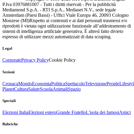
P.Iva 03976881007 - Tutti i diritti riservati - Per la pubblicità
Mediamond S.p.A. - RTI S.p.A., Mediaset N.V., sede legale
Amsterdam (Paesi Bassi) - Uffici Viale Europa 46, 20093 Cologno
Monzese (MI)
Rispetto ai contenuti e ai dati personali trasmessi e/o
riprodotti è vietata ogni utilizzazione funzionale all’addestramento di
sistemi di intelligenza artificiale generativa. È altresì fatto divieto
espresso di utilizzare mezzi automatizzati di data scraping.
Legal
Corporate
Privacy Policy
Cookie Policy
Sezioni
Cronaca
Mondo
Economia
Politica
Spettacolo
Televisione
People
Lifestyl
Planet
Cultura
Salute
Scuola
Animali
Spazio
Speciali
Elezioni Italia
Elezioni estero
Grande Fratello
L'isola dei famosi
Amici
Rubriche