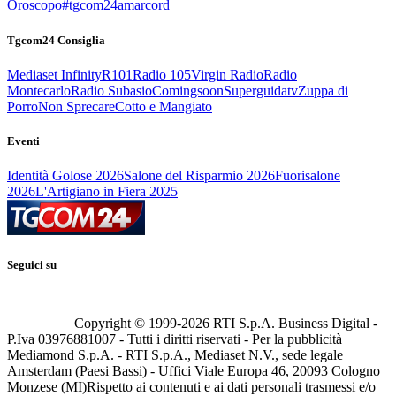
Oroscopo
#tgcom24amarcord
Tgcom24 Consiglia
Mediaset Infinity
R101
Radio 105
Virgin Radio
Radio
Montecarlo
Radio Subasio
Comingsoon
Superguidatv
Zuppa di
Porro
Non Sprecare
Cotto e Mangiato
Eventi
Identità Golose 2026
Salone del Risparmio 2026
Fuorisalone
2026
L'Artigiano in Fiera 2025
Seguici su
Copyright © 1999-
2026
RTI S.p.A. Business Digital -
P.Iva 03976881007 - Tutti i diritti riservati - Per la pubblicità
Mediamond S.p.A. - RTI S.p.A., Mediaset N.V., sede legale
Amsterdam (Paesi Bassi) - Uffici Viale Europa 46, 20093 Cologno
Monzese (MI)
Rispetto ai contenuti e ai dati personali trasmessi e/o