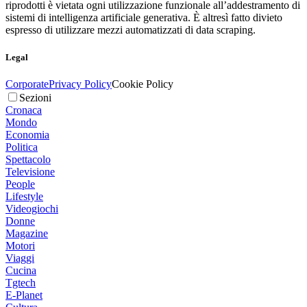
riprodotti è vietata ogni utilizzazione funzionale all’addestramento di
sistemi di intelligenza artificiale generativa. È altresì fatto divieto
espresso di utilizzare mezzi automatizzati di data scraping.
Legal
Corporate
Privacy Policy
Cookie Policy
Sezioni
Cronaca
Mondo
Economia
Politica
Spettacolo
Televisione
People
Lifestyle
Videogiochi
Donne
Magazine
Motori
Viaggi
Cucina
Tgtech
E-Planet